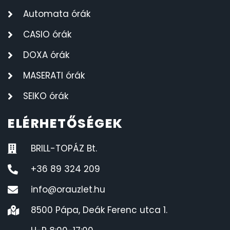
Automata órák
CASIO órák
DOXA órák
MASERATI órák
SEIKO órák
ELÉRHETŐSÉGEK
BRILL-TOPÁZ Bt.
+36 89 324 209
info@orauzlet.hu
8500 Pápa, Deák Ferenc utca 1.