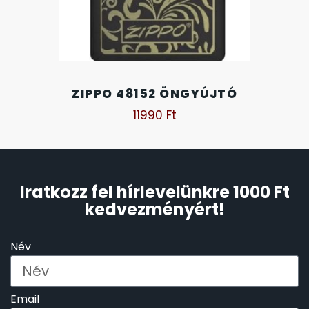
TIMESTAR HÁLÓZATI ÉBRESZTŐÓRÁK
TISSOT
ZIPPO 48152 ÖNGYÚJTÓ
VOSTOK
11990
Ft
ZIPPO
Iratkozz fel hírlevelünkre 1000 Ft
ZSEBKÉS
kedvezményért!
ZSEBÓRÁK
Név
ZSOLNAY PORCELÁN
Email