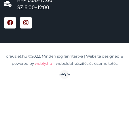
H-P 8:00-17:00
SZ 8:00-12:00
orauzlet.hu ©2022. Minden jog fenntartva | Website designed &
powered by
webfy.hu
– weboldal készítés és üzemeltetés