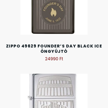
OKOSÓRÁK
ÖNGYÚJTÓK
ÓRAFORGATÓK
ÓRÁS GÉPEK
ZIPPO 49629 FOUNDER’S DAY BLACK ICE
ÖNGYÚJTÓ
ÓRATARTÓ DOBOZOK
24990
Ft
ORIENT
POLICE
PULSAR