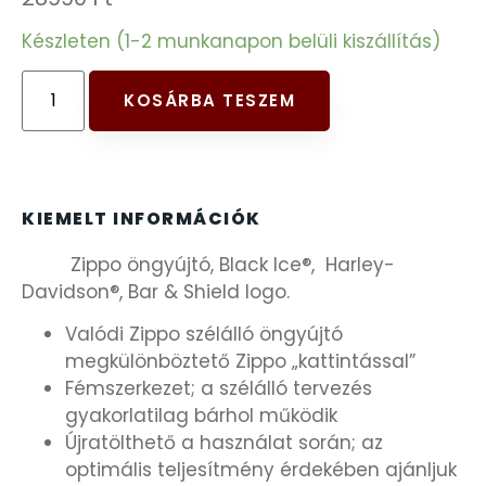
FESTINA
Készleten (1-2 munkanapon belüli kiszállítás)
FIGURÁS ÉBRESZTŐÓRÁK
KOSÁRBA TESZEM
FRANCIS DELON
FREELOOK
KIEMELT INFORMÁCIÓK
Zippo öngyújtó, Black Ice®, Harley-
GUESS KARÓRÁK
Davidson®, Bar & Shield logo.
HÁLÓZATI ÓRÁK
Valódi Zippo szélálló öngyújtó
megkülönböztető Zippo „kattintással”
Fémszerkezet; a szélálló tervezés
HOLLÓHÁZI PORCELÁN
gyakorlatilag bárhol működik
Újratölthető a használat során; az
ICE WATCH
optimális teljesítmény érdekében ajánljuk