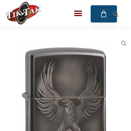
AZE JEWELS
BIGOTTI Milano
CALYPSO
CANGO & RINALDI
CANGO & RINALDI CHARM
CANGO&RINALDI KARÓRÁK