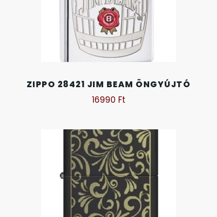
SANTA BARBARA
SECTOR
SEIKO
SENCOR
ZIPPO 28421 JIM BEAM ÖNGYÚJTÓ
16990
Ft
SERGIO TACCHINI
SLAZENGER
STOPPER
SZÁMOLÓGÉPEK
SZÍJAK