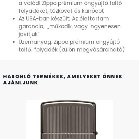
a valódi Zippo prémium öngyújtó töltő
KANDALLÓÓRÁK
folyadékot, tűzkövet és kanócot
Az USA-ban készült; Az élettartam
KENNETH COLE
garancia, „működik, vagy ingyenesen
javítjuk”
LORUS
Üzemanyag: Zippo prémium öngyújtó
töltő folyadék (külön megvásárolható)
LOTUS STYLE
MÁRKÁS KARÓRA SZÍJAK
HASONLÓ TERMÉKEK, AMELYEKET ÖNNEK
AJÁNLJUNK
MASERATI
MORGAN
OKOSÓRA SZÍJAK