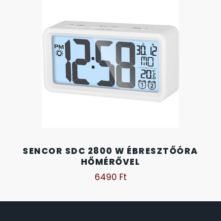
SANTA BARBARA
SECTOR
SEIKO
SENCOR
SERGIO TACCHINI
SLAZENGER
SENCOR SDC 2800 W ÉBRESZTŐÓRA
HŐMÉRŐVEL
STOPPER
6490
Ft
SZÁMOLÓGÉPEK
SZÍJAK