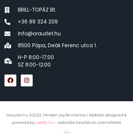
BRILL-TOPÁZ Bt.
+36 89 324 209
info@orauzlet.hu
8500 Pápa, Deák Ferenc utca 1.
H-P 8:00-17:00
SZ 8:00-12:00
orauzlet.hu ©2022. Minden jog fenntartva | Website designed &
powered by
webfy.hu
– weboldal készítés és üzemeltetés