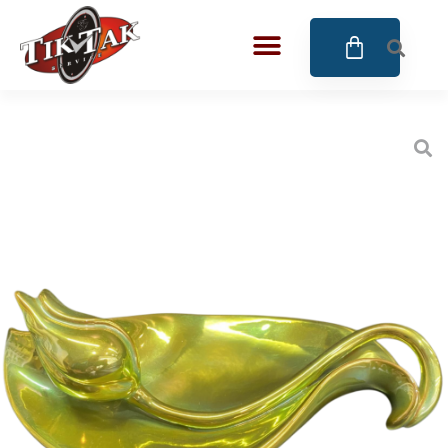
AZE JEWELS
BIGOTTI Milano
CALYPSO
CANGO & RINALDI
CANGO & RINALDI CHARM
CANGO&RINALDI KARÓRÁK