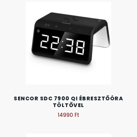
OKOSÓRÁK
ÖNGYÚJTÓK
ÓRAFORGATÓK
ÓRÁS GÉPEK
ÓRATARTÓ DOBOZOK
ORIENT
SENCOR SDC 7900 QI ÉBRESZTŐÓRA
TÖLTŐVEL
POLICE
14990
Ft
PULSAR