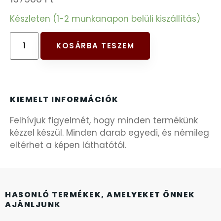
FESTINA
Készleten (1-2 munkanapon belüli kiszállítás)
FIGURÁS ÉBRESZTŐÓRÁK
KOSÁRBA TESZEM
FRANCIS DELON
FREELOOK
KIEMELT INFORMÁCIÓK
Felhívjuk figyelmét, hogy minden termékünk
GUESS KARÓRÁK
kézzel készül. Minden darab egyedi, és némileg
eltérhet a képen láthatótól.
HÁLÓZATI ÓRÁK
HOLLÓHÁZI PORCELÁN
HASONLÓ TERMÉKEK, AMELYEKET ÖNNEK
AJÁNLJUNK
ICE WATCH