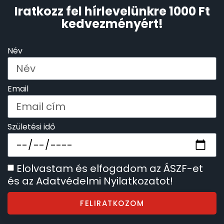
Iratkozz fel hírlevelünkre 1000 Ft
kedvezményért!
TIMESTAR HÁLÓZATI ÉBRESZTŐÓRÁK
Név
TISSOT
VOSTOK
Email
ZIPPO
Születési idő
ZSEBKÉS
ZSEBÓRÁK
Elolvastam és elfogadom az ÁSZF-et
és az Adatvédelmi Nyilatkozatot!
ZSOLNAY PORCELÁN
FELIRATKOZOM