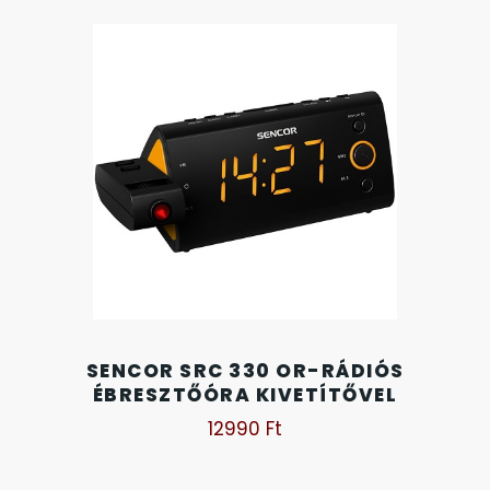
KANDALLÓÓRÁK
KENNETH COLE
LORUS
LOTUS STYLE
MÁRKÁS KARÓRA SZÍJAK
MASERATI
SENCOR SRC 330 OR-RÁDIÓS
MORGAN
ÉBRESZTŐÓRA KIVETÍTŐVEL
12990
Ft
OKOSÓRA SZÍJAK