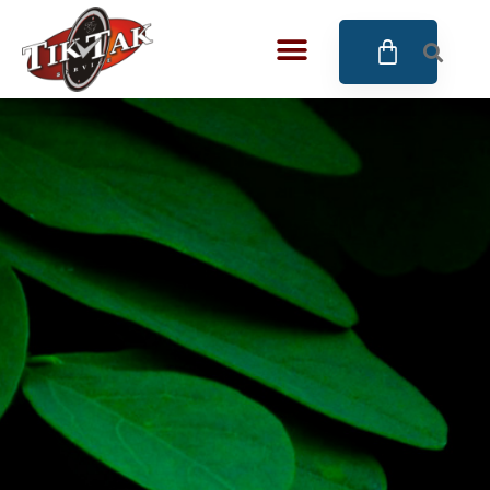
AZE JEWELS
32
BIGOTTI Milano
128
CALYPSO
16
CANGO & RINALDI
4
CANGO & RINALDI CHARM
39
CANGO&RINALDI KARÓRÁK
14