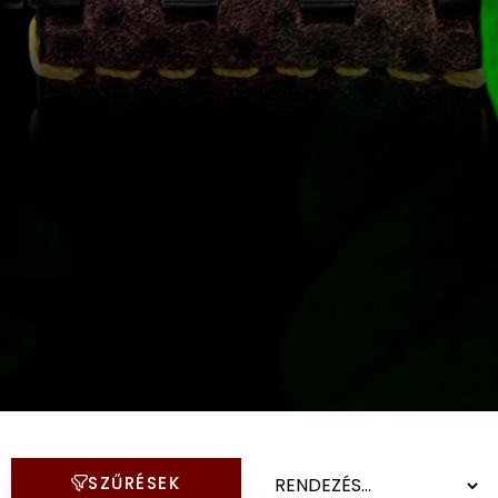
KANDALLÓÓRÁK
6
KENNETH COLE
43
LORUS
237
LOTUS STYLE
91
MÁRKÁS KARÓRA SZÍJAK
12
MASERATI
95
MORGAN
3
VOSTOK és más limitált
karórák
OKOSÓRA SZÍJAK
SZŰRÉSEK
9