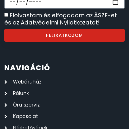
SANTA BARBARA
7
Elolvastam és elfogadom az ÁSZF-et
és az Adatvédelmi Nyilatkozatot!
SECTOR
17
FELIRATKOZOM
SEIKO
62
SENCOR
49
NAVIGÁCIÓ
SERGIO TACCHINI
26
Webáruház
SLAZENGER
7
Rólunk
STOPPER
Óra szerviz
4
Kapcsolat
SZÁMOLÓGÉPEK
13
Elérhetőségek