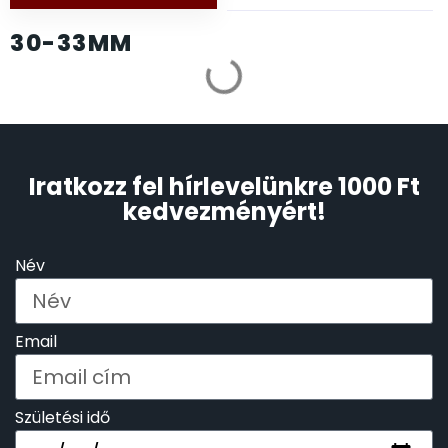
30-33MM
OKOSÓRÁK
55
LIMITÁLT KARÓRÁK
ÖNGYÚJTÓK
83
ÓRAFORGATÓK
11
Iratkozz fel hírlevelünkre 1000 Ft
ÓRÁS GÉPEK
kedvezményért!
1
ÓRATARTÓ DOBOZOK
45
Név
ORIENT
64
Email
POLICE
47
Születési idő
PULSAR
11