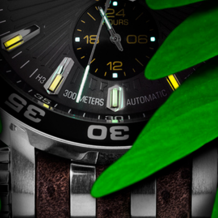
FÉMCSATOK
20
FESTINA
2
FIGURÁS ÉBRESZTŐÓRÁK
33
FRANCIS DELON
1
FREELOOK
5
GUESS KARÓRÁK
109
HÁLÓZATI ÓRÁK
19
HOLLÓHÁZI PORCELÁN
14
ICE WATCH
226