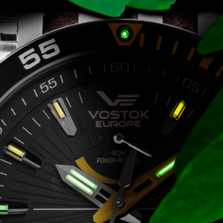
CARTINI
221
CASIO
615
DANIEL KLEIN
178
DIVAT KARÓRÁK (Curren, Oulm,Naviforce, D-
25
Ziner..)
DOXA
97
ESPRIT
56
FALIÓRÁK
187