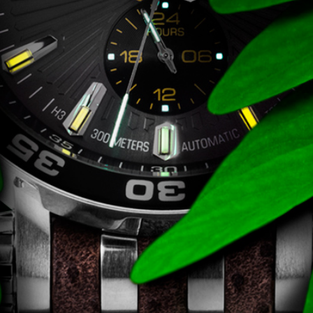
FÉMCSATOK
20
FESTINA
2
FIGURÁS ÉBRESZTŐÓRÁK
33
FRANCIS DELON
1
FREELOOK
5
GUESS KARÓRÁK
109
HÁLÓZATI ÓRÁK
19
HOLLÓHÁZI PORCELÁN
14
ICE WATCH
226