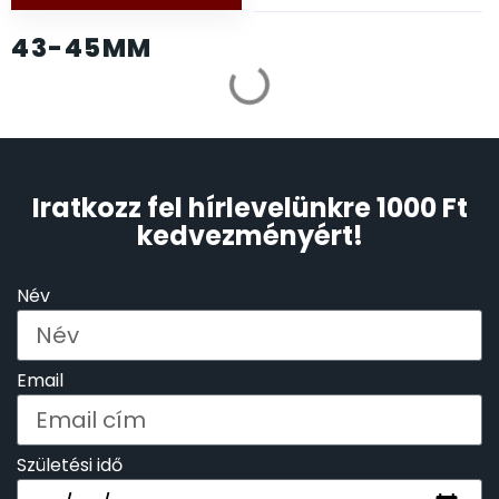
43-45MM
OKOSÓRÁK
55
LIMITÁLT KARÓRÁK
ÖNGYÚJTÓK
83
ÓRAFORGATÓK
11
Iratkozz fel hírlevelünkre 1000 Ft
ÓRÁS GÉPEK
kedvezményért!
1
ÓRATARTÓ DOBOZOK
45
Név
ORIENT
64
Email
POLICE
47
Születési idő
PULSAR
11