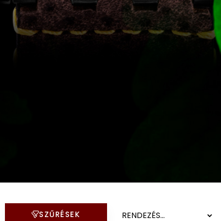
KANDALLÓÓRÁK
6
KENNETH COLE
43
LORUS
237
LOTUS STYLE
91
MÁRKÁS KARÓRA SZÍJAK
12
MASERATI
95
MORGAN
3
VOSTOK és más limitált
karórák
OKOSÓRA SZÍJAK
SZŰRÉSEK
9