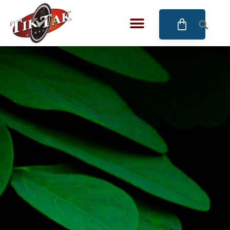
AZE JEWELS
32
BIGOTTI Milano
128
CALYPSO
16
CANGO & RINALDI
4
CANGO & RINALDI CHARM
39
CANGO&RINALDI KARÓRÁK
14