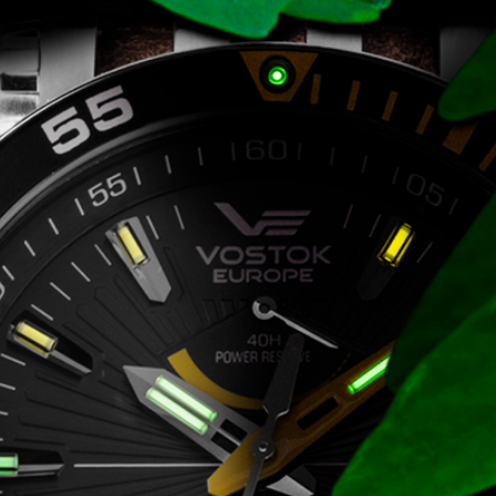
CARTINI
221
CASIO
615
DANIEL KLEIN
178
DIVAT KARÓRÁK (Curren, Oulm,Naviforce, D-
25
Ziner..)
DOXA
97
ESPRIT
56
FALIÓRÁK
187