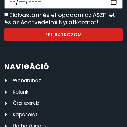
SANTA BARBARA
7
Elolvastam és elfogadom az ÁSZF-et
és az Adatvédelmi Nyilatkozatot!
SECTOR
17
FELIRATKOZOM
SEIKO
62
SENCOR
49
NAVIGÁCIÓ
SERGIO TACCHINI
26
Webáruház
SLAZENGER
7
Rólunk
STOPPER
Óra szerviz
4
Kapcsolat
SZÁMOLÓGÉPEK
13
Elérhetőségek