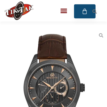
AZE JEWELS
BIGOTTI Milano
CALYPSO
CANGO & RINALDI
CANGO & RINALDI CHARM
CANGO&RINALDI KARÓRÁK