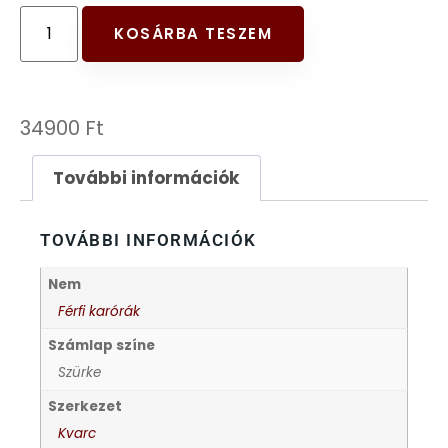
FESTINA
KOSÁRBA TESZEM
FIGURÁS ÉBRESZTŐÓRÁK
34900
Ft
FRANCIS DELON
További információk
FREELOOK
TOVÁBBI INFORMÁCIÓK
GUESS KARÓRÁK
Nem
HÁLÓZATI ÓRÁK
Férfi karórák
Számlap színe
HOLLÓHÁZI PORCELÁN
Szürke
Szerkezet
ICE WATCH
Kvarc