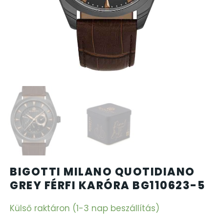
CARTINI
CASIO
DANIEL KLEIN
DIVAT KARÓRÁK (Curren, Oulm,Naviforce, D-Ziner..
DOXA
ESPRIT
BIGOTTI MILANO QUOTIDIANO
FALIÓRÁK
GREY FÉRFI KARÓRA BG110623-5
FÉMCSATOK
Külső raktáron (1-3 nap beszállítás)