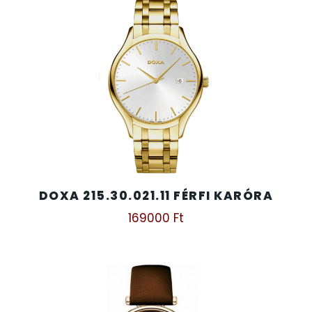
TIMESTAR HÁLÓZATI ÉBRESZTŐÓRÁK
TISSOT
VOSTOK
ZIPPO
ZSEBKÉS
DOXA 215.30.021.11 FÉRFI KARÓRA
169000
Ft
ZSEBÓRÁK
ZSOLNAY PORCELÁN