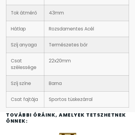
SANTA BARBARA
Tok átmérő
43mm
SECTOR
Hátlap
Rozsdamentes Acél
SEIKO
Szíj anyaga
Természetes bőr
SENCOR
Csat
22x20mm
szélessége
SERGIO TACCHINI
Szíj színe
Barna
SLAZENGER
Csat fajtája
Sportos tüskezárral
STOPPER
TOVÁBBI ÓRÁINK, AMELYEK TETSZHETNEK
SZÁMOLÓGÉPEK
ÖNNEK:
SZÍJAK