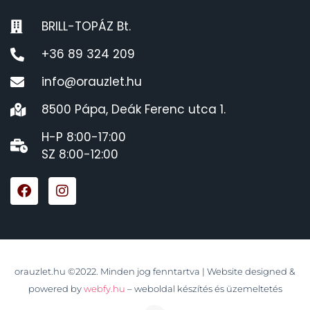
BRILL-TOPÁZ Bt.
+36 89 324 209
info@orauzlet.hu
8500 Pápa, Deák Ferenc utca 1.
H-P 8:00-17:00
SZ 8:00-12:00
orauzlet.hu ©2022. Minden jog fenntartva | Website designed &
powered by
webfy.hu
– weboldal készítés és üzemeltetés