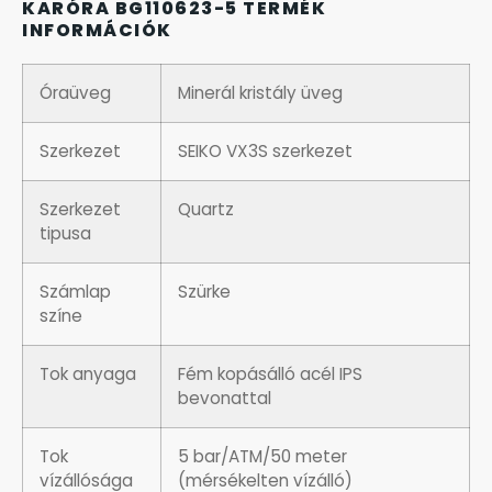
KARÓRA BG110623-5 TERMÉK
OKOSÓRÁK
INFORMÁCIÓK
ÖNGYÚJTÓK
Óraüveg
Minerál kristály üveg
ÓRAFORGATÓK
Szerkezet
SEIKO VX3S szerkezet
ÓRÁS GÉPEK
Szerkezet
Quartz
tipusa
ÓRATARTÓ DOBOZOK
Számlap
Szürke
színe
ORIENT
Tok anyaga
Fém kopásálló acél IPS
POLICE
bevonattal
PULSAR
Tok
5 bar/ATM/50 meter
vízállósága
(mérsékelten vízálló)