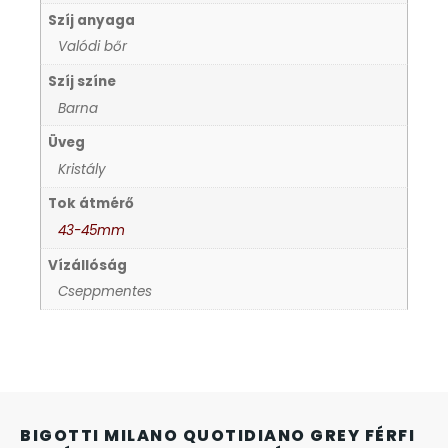
Szíj anyaga
KANDALLÓÓRÁK
Valódi bőr
KENNETH COLE
Szíj színe
Barna
LORUS
Üveg
Kristály
LOTUS STYLE
Tok átmérő
43-45mm
MÁRKÁS KARÓRA SZÍJAK
Vízállóság
Cseppmentes
MASERATI
MORGAN
OKOSÓRA SZÍJAK
BIGOTTI MILANO QUOTIDIANO GREY FÉRFI