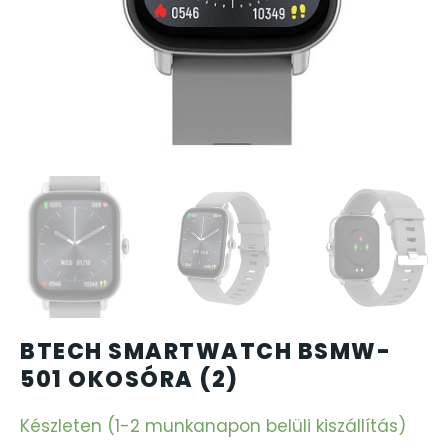
CARTINI
CASIO
DANIEL KLEIN
DIVAT KARÓRÁK (Curren, Oulm,Naviforce, D-Ziner..
DOXA
ESPRIT
BTECH SMARTWATCH BSMW-
FALIÓRÁK
501 OKOSÓRA (2)
FÉMCSATOK
Készleten (1-2 munkanapon belüli kiszállítás)