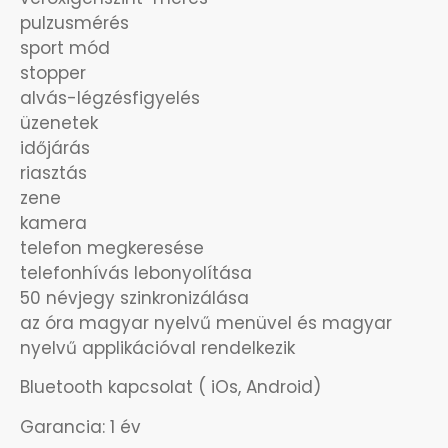
OKOSÓRÁK
pulzusmérés
sport mód
ÖNGYÚJTÓK
stopper
alvás-légzésfigyelés
üzenetek
ÓRAFORGATÓK
időjárás
riasztás
ÓRÁS GÉPEK
zene
kamera
ÓRATARTÓ DOBOZOK
telefon megkeresése
telefonhívás lebonyolítása
ORIENT
50 névjegy szinkronizálása
az óra magyar nyelvű menüvel és magyar
POLICE
nyelvű applikációval rendelkezik
Bluetooth kapcsolat ( iOs, Android)
PULSAR
Garancia: 1 év