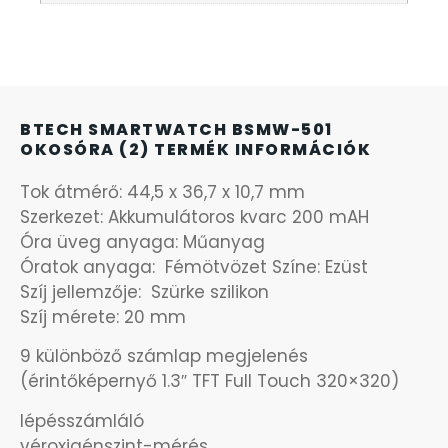
KANDALLÓÓRÁK
KENNETH COLE
BTECH SMARTWATCH BSMW-501
LORUS
OKOSÓRA (2) TERMÉK INFORMÁCIÓK
LOTUS STYLE
Tok átmérő: 44,5 x 36,7 x 10,7 mm
Szerkezet: Akkumulátoros kvarc 200 mAH
Óra üveg anyaga: Műanyag
MÁRKÁS KARÓRA SZÍJAK
Óratok anyaga: Fémötvözet Színe: Ezüst
Szíj jellemzője: Szürke szilikon
MASERATI
Szíj mérete: 20 mm
MORGAN
9 különböző számlap megjelenés
(érintőképernyő 1.3″ TFT Full Touch 320×320)
OKOSÓRA SZÍJAK
lépésszámláló
véroxigénszint-mérés