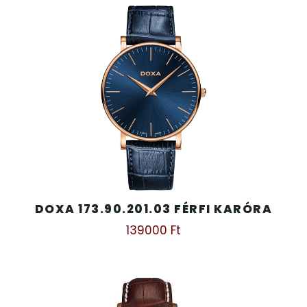
TIMESTAR HÁLÓZATI ÉBRESZTŐÓRÁK
TISSOT
VOSTOK
ZIPPO
ZSEBKÉS
DOXA 173.90.201.03 FÉRFI KARÓRA
ZSEBÓRÁK
139000
Ft
ZSOLNAY PORCELÁN