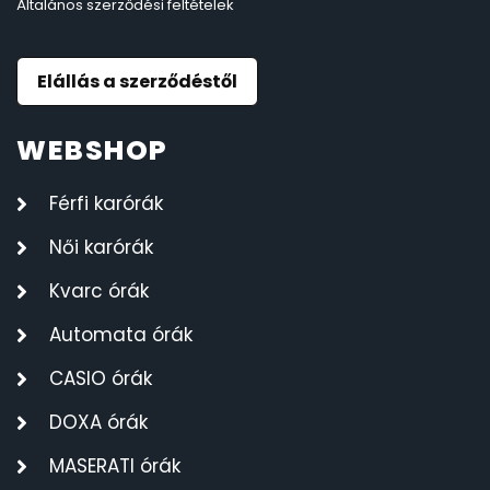
Általános szerződési feltételek
Elállás a szerződéstől
WEBSHOP
Férfi karórák
Női karórák
Kvarc órák
Automata órák
CASIO órák
DOXA órák
MASERATI órák