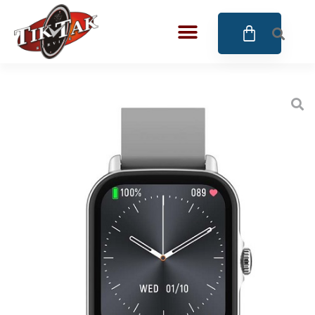
AZE JEWELS
BIGOTTI Milano
CALYPSO
CANGO & RINALDI
CANGO & RINALDI CHARM
CANGO&RINALDI KARÓRÁK