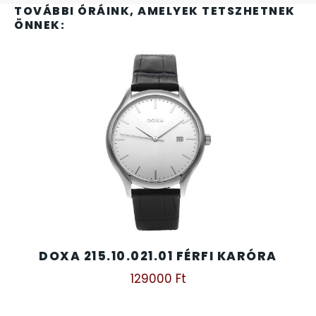
SANTA BARBARA
TOVÁBBI ÓRÁINK, AMELYEK TETSZHETNEK
ÖNNEK:
SECTOR
SEIKO
SENCOR
SERGIO TACCHINI
SLAZENGER
STOPPER
DOXA 215.10.021.01 FÉRFI KARÓRA
SZÁMOLÓGÉPEK
129000
Ft
SZÍJAK