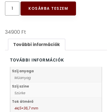
FESTINA
KOSÁRBA TESZEM
FIGURÁS ÉBRESZTŐÓRÁK
34900
Ft
FRANCIS DELON
További információk
FREELOOK
TOVÁBBI INFORMÁCIÓK
GUESS KARÓRÁK
Szíj anyaga
HÁLÓZATI ÓRÁK
Műanyag
Szíj színe
HOLLÓHÁZI PORCELÁN
Szürke
Tok átmérő
ICE WATCH
44,5×36,7 mm