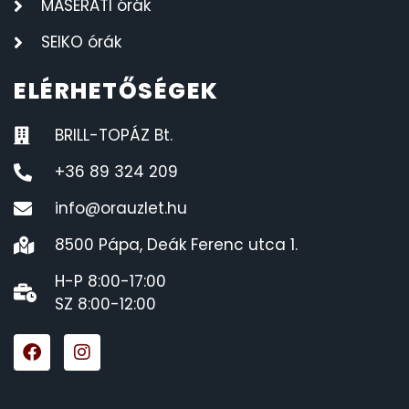
MASERATI órák
SEIKO órák
ELÉRHETŐSÉGEK
BRILL-TOPÁZ Bt.
+36 89 324 209
info@orauzlet.hu
8500 Pápa, Deák Ferenc utca 1.
H-P 8:00-17:00
SZ 8:00-12:00