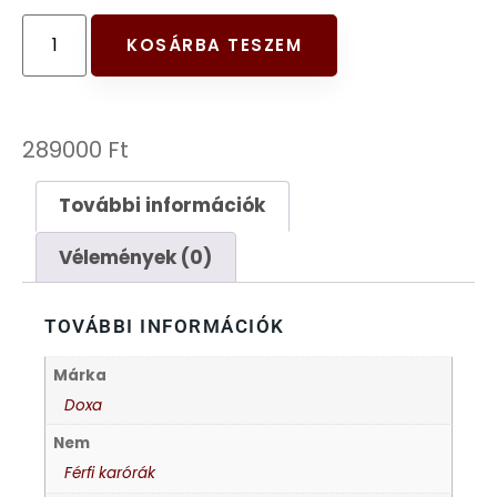
FESTINA
KOSÁRBA TESZEM
FIGURÁS ÉBRESZTŐÓRÁK
289000
Ft
FRANCIS DELON
További információk
FREELOOK
Vélemények (0)
GUESS KARÓRÁK
TOVÁBBI INFORMÁCIÓK
HÁLÓZATI ÓRÁK
Márka
HOLLÓHÁZI PORCELÁN
Doxa
Nem
ICE WATCH
Férfi karórák