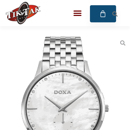
AZE JEWELS
BIGOTTI Milano
CALYPSO
CANGO & RINALDI
CANGO & RINALDI CHARM
CANGO&RINALDI KARÓRÁK