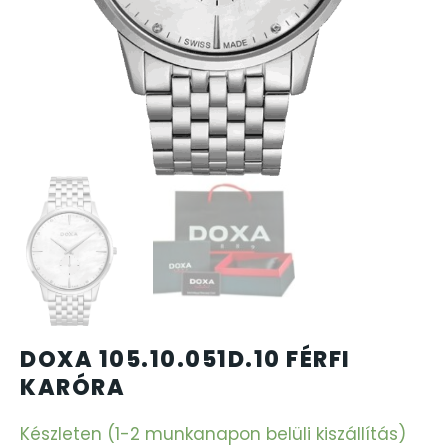
CARTINI
CASIO
DANIEL KLEIN
DIVAT KARÓRÁK (Curren, Oulm,Naviforce, D-Ziner..
DOXA
ESPRIT
DOXA 105.10.051D.10 FÉRFI
FALIÓRÁK
KARÓRA
FÉMCSATOK
Készleten (1-2 munkanapon belüli kiszállítás)