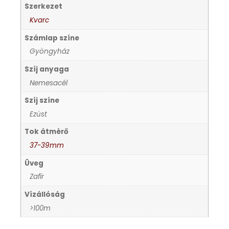
Szerkezet
KANDALLÓÓRÁK
Kvarc
Számlap színe
KENNETH COLE
Gyöngyház
LORUS
Szíj anyaga
Nemesacél
LOTUS STYLE
Szíj színe
Ezüst
MÁRKÁS KARÓRA SZÍJAK
Tok átmérő
37-39mm
MASERATI
Üveg
Zafír
MORGAN
Vízállóság
OKOSÓRA SZÍJAK
>100m