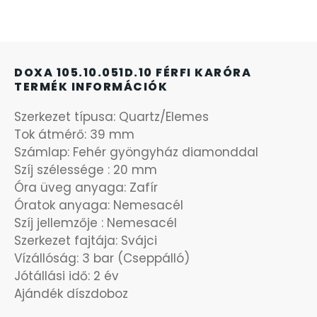
OKOSÓRÁK
ÖNGYÚJTÓK
DOXA 105.10.051D.10 FÉRFI KARÓRA
TERMÉK INFORMÁCIÓK
ÓRAFORGATÓK
Szerkezet típusa: Quartz/Elemes
ÓRÁS GÉPEK
Tok átmérő: 39 mm
Számlap: Fehér gyöngyház diamonddal
ÓRATARTÓ DOBOZOK
Szíj szélessége : 20 mm
Óra üveg anyaga: Zafír
Óratok anyaga: Nemesacél
ORIENT
Szíj jellemzője : Nemesacél
Szerkezet fajtája: Svájci
POLICE
Vízállóság: 3 bar (Cseppálló)
Jótállási idő: 2 év
PULSAR
Ajándék díszdoboz