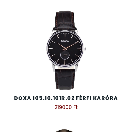
TIMESTAR HÁLÓZATI ÉBRESZTŐÓRÁK
TISSOT
VOSTOK
ZIPPO
ZSEBKÉS
ZSEBÓRÁK
DOXA 105.10.101R.02 FÉRFI KARÓRA
219000
Ft
ZSOLNAY PORCELÁN