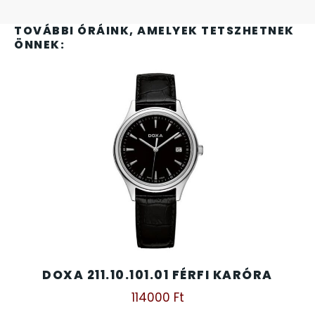
SANTA BARBARA
TOVÁBBI ÓRÁINK, AMELYEK TETSZHETNEK
SECTOR
ÖNNEK:
SEIKO
SENCOR
SERGIO TACCHINI
SLAZENGER
STOPPER
DOXA 211.10.101.01 FÉRFI KARÓRA
SZÁMOLÓGÉPEK
114000
Ft
SZÍJAK