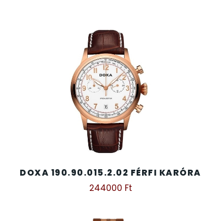
TIMESTAR HÁLÓZATI ÉBRESZTŐÓRÁK
TISSOT
VOSTOK
ZIPPO
ZSEBKÉS
ZSEBÓRÁK
DOXA 190.90.015.2.02 FÉRFI KARÓRA
244000
Ft
ZSOLNAY PORCELÁN