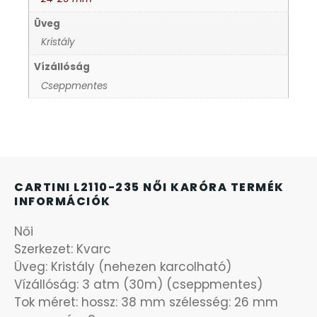
Üveg
KANDALLÓÓRÁK
6
Kristály
Vízállóság
KENNETH COLE
43
Cseppmentes
LORUS
237
LOTUS STYLE
91
CARTINI L2110-235 NŐI KARÓRA TERMÉK
MÁRKÁS KARÓRA SZÍJAK
12
INFORMÁCIÓK
MASERATI
Női
95
Szerkezet: Kvarc
Üveg: Kristály (nehezen karcolható)
MORGAN
3
Vízállóság: 3 atm (30m) (cseppmentes)
Tok méret: hossz: 38 mm szélesség: 26 mm
OKOSÓRA SZÍJAK
9