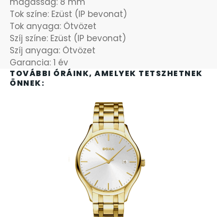
magasság: 8 mm
Tok színe: Ezüst (IP bevonat)
OKOSÓRÁK
55
Tok anyaga: Ötvözet
Szíj színe: Ezüst (IP bevonat)
ÖNGYÚJTÓK
83
Szíj anyaga: Ötvözet
Garancia: 1 év
ÓRAFORGATÓK
TOVÁBBI ÓRÁINK, AMELYEK TETSZHETNEK
11
ÖNNEK:
ÓRÁS GÉPEK
1
ÓRATARTÓ DOBOZOK
45
ORIENT
64
POLICE
47
PULSAR
11