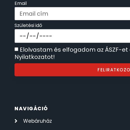
Email
SECTOR
17
SEIKO
Születési idő
62
SENCOR
49
Elolvastam és elfogadom az ÁSZF-et
Nyilatkozatot!
SERGIO TACCHINI
26
FELIRATKOZ
SLAZENGER
7
STOPPER
4
SZÁMOLÓGÉPEK
13
NAVIGÁCIÓ
Webáruház
SZÍJAK
8