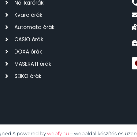
Női karórák
Kvarc órák
Automata órák
CASIO órák
DOXA órák
MASERATI órák
SEIKO órák
signed & powered by
webfy.hu
– weboldal készítés és üze