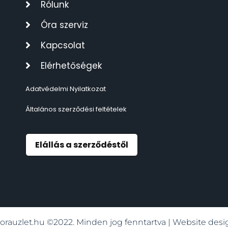
Rólunk
TIMESTAR HÁLÓZATI ÉBRESZTŐÓRÁK
3
Óra szerviz
TISSOT
6
Kapcsolat
Elérhetőségek
VOSTOK
96
Adatvédelmi Nyilatkozat
ZIPPO
111
Általános szerződési feltételek
ZSEBKÉS
12
Elállás a szerződéstől
ZSEBÓRÁK
48
ZSOLNAY PORCELÁN
42
orauzlet.hu ©2022. Minden jog fenntartva | Website de