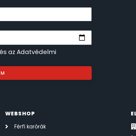
 és az Adatvédelmi
OM
WEBSHOP
E
Férfi karórák