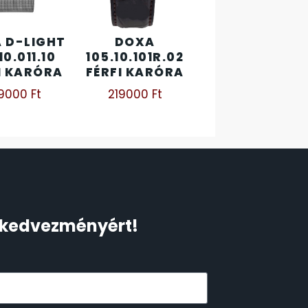
 D-LIGHT
DOXA
10.011.10
105.10.101R.02
I KARÓRA
FÉRFI KARÓRA
39000
Ft
219000
Ft
Ft kedvezményért!