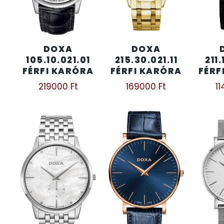
KENNETH COLE
43
DOXA
DOXA
LORUS
237
105.10.021.01
215.30.021.11
211.
FÉRFI KARÓRA
FÉRFI KARÓRA
FÉRF
LOTUS STYLE
91
219000
Ft
169000
Ft
1
MÁRKÁS KARÓRA SZÍJAK
12
MASERATI
95
MORGAN
3
OKOSÓRA SZÍJAK
9
OKOSÓRÁK
55