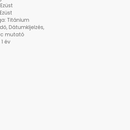
 Ezüst
 Ezüst
ga: Titánium
Idő, Dátumkijelzés,
c mutató
 1 év