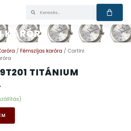
FI KARÓRA
Karóra
/
Fémszíjas karóra
/ Cartini
aróra
9T201 TITÁNIUM
A
zállítás)
EM