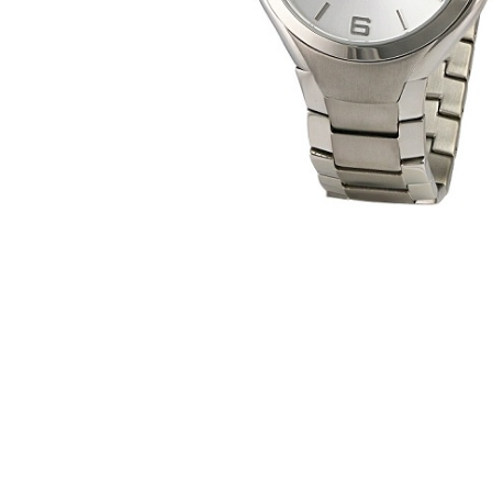
CASIO
615
DANIEL KLEIN
178
DIVAT KARÓRÁK (Curren, Oulm,Naviforce, D-
25
Ziner..)
DOXA
97
ESPRIT
56
FALIÓRÁK
187
FÉMCSATOK
20