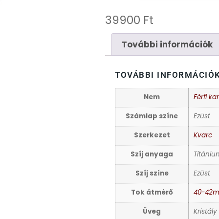
39900
Ft
További információk
TOVÁBBI INFORMÁCIÓ
Nem
Férfi ka
Számlap színe
Ezüst
Szerkezet
Kvarc
Szíj anyaga
Titániu
Szíj színe
Ezüst
Tok átmérő
40-42
Üveg
Kristály