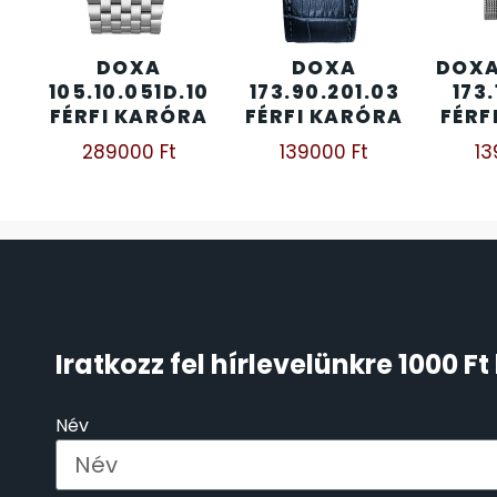
ÖNGYÚJTÓK
83
DOXA
DOXA
DOXA
105.10.051D.10
173.90.201.03
173.
ÓRAFORGATÓK
11
FÉRFI KARÓRA
FÉRFI KARÓRA
FÉRF
289000
Ft
139000
Ft
1
ÓRÁS GÉPEK
1
ÓRATARTÓ DOBOZOK
45
ORIENT
64
POLICE
47
Iratkozz fel hírlevelünkre 1000 
PULSAR
11
Név
SANTA BARBARA
7