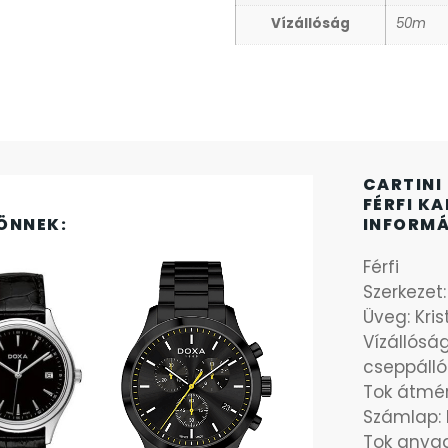
Vízállóság
50m
CARTINI
FÉRFI K
ÖNNEK:
INFORM
Férfi
Szerkezet
Üveg: Kri
Vízállósá
cseppálló
Tok átmé
Számlap: 
Tok anyag