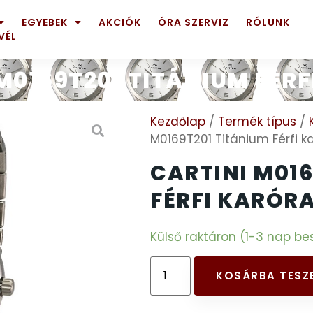
EGYEBEK
AKCIÓK
ÓRA SZERVIZ
RÓLUNK
VÉL
M0169T201 TITÁNIUM FÉR
Kezdőlap
/
Termék típus
/
M0169T201 Titánium Férfi k
CARTINI M016
FÉRFI KARÓR
Külső raktáron (1-3 nap bes
KOSÁRBA TESZ