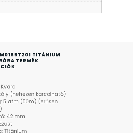
 M0169T201 TITÁNIUM
ARÓRA TERMÉK
ÁCIÓK
: Kvarc
stály (nehezen karcolható)
g: 5 atm (50m) (erősen
)
rő: 42 mm
Ezüst
: Titánium