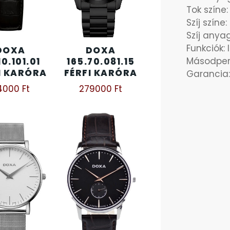
Tok színe:
Szíj színe:
Szíj anya
Funkciók: 
DOXA
DOXA
Másodper
10.101.01
165.70.081.15
I KARÓRA
FÉRFI KARÓRA
Garancia:
14000
Ft
279000
Ft