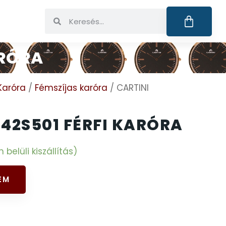
ARÓRA
Karóra
/
Fémszíjas karóra
/ CARTINI
42S501 FÉRFI KARÓRA
elüli kiszállítás)
EM