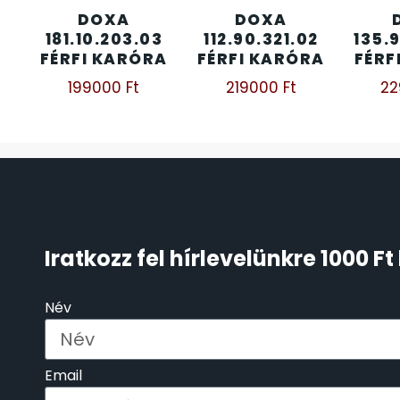
DOXA
DOXA
ÖNGYÚJTÓK
181.10.203.03
112.90.321.02
135.
83
FÉRFI KARÓRA
FÉRFI KARÓRA
FÉRF
ÓRAFORGATÓK
199000
Ft
219000
Ft
2
11
ÓRÁS GÉPEK
1
ÓRATARTÓ DOBOZOK
45
ORIENT
64
Iratkozz fel hírlevelünkre 1000 
POLICE
47
Név
PULSAR
11
Email
SANTA BARBARA
7