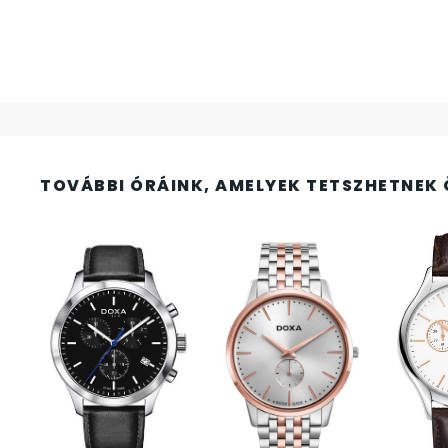
FESTINA
2
FIGURÁS ÉBRESZTŐÓRÁK
33
FRANCIS DELON
1
FREELOOK
5
TOVÁBBI ÓRÁINK, AMELYEK TETSZHETNEK 
GUESS KARÓRÁK
109
HÁLÓZATI ÓRÁK
19
HOLLÓHÁZI PORCELÁN
14
ICE WATCH
226
KANDALLÓÓRÁK
6