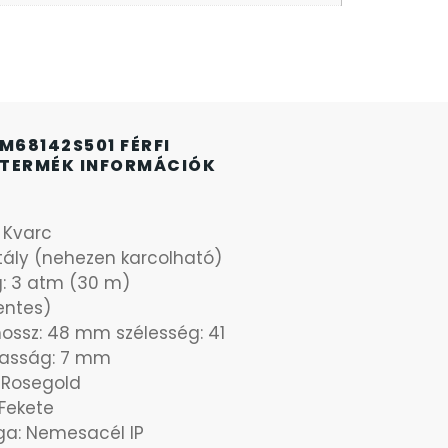
 M68142S501 FÉRFI
TERMÉK INFORMÁCIÓK
: Kvarc
stály (nehezen karcolható)
g: 3 atm (30 m)
ntes)
hossz: 48 mm szélesség: 41
sság: 7 mm
: Rosegold
Fekete
ga: Nemesacél IP