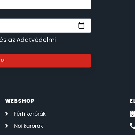
 és az Adatvédelmi
OM
WEBSHOP
E
Férfi karórák
Női karórák