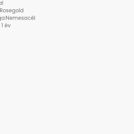
al
: Rosegold
aga:Nemesacél
 1 év