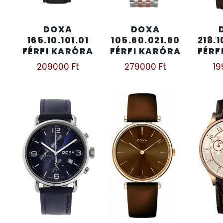
KENNETH COLE
43
DOXA
DOXA
165.10.101.01
105.60.021.60
218.
FÉRFI KARÓRA
FÉRFI KARÓRA
FÉRF
LORUS
237
209000
Ft
279000
Ft
1
LOTUS STYLE
91
MÁRKÁS KARÓRA SZÍJAK
12
MASERATI
95
MORGAN
3
OKOSÓRA SZÍJAK
9
OKOSÓRÁK
55