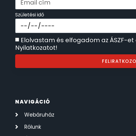
SECTOR
17
Születési idő
SEIKO
62
Elolvastam és elfogadom az ÁSZF-et
SENCOR
49
Nyilatkozatot!
SERGIO TACCHINI
26
FELIRATKOZ
SLAZENGER
7
STOPPER
4
NAVIGÁCIÓ
SZÁMOLÓGÉPEK
13
Webáruház
SZÍJAK
Rólunk
8