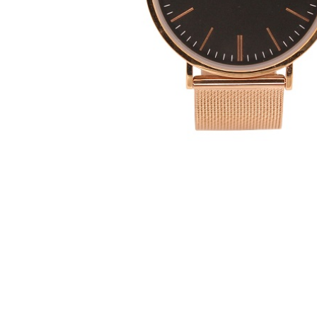
CASIO
615
DANIEL KLEIN
178
DIVAT KARÓRÁK (Curren, Oulm,Naviforce, D-
25
Ziner..)
DOXA
97
ESPRIT
56
FALIÓRÁK
187
FÉMCSATOK
20