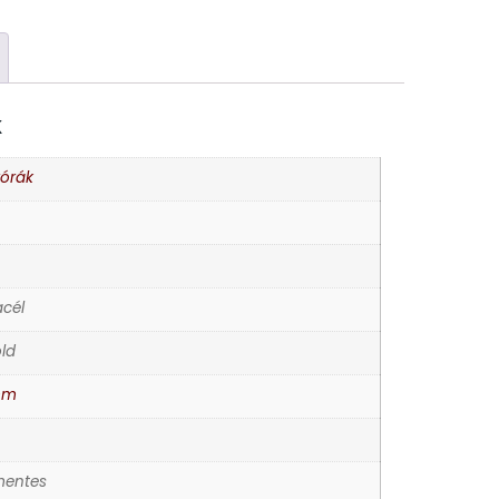
K
rórák
cél
ld
mm
entes