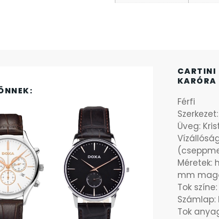
CARTINI
KARÓRA 
ÖNNEK:
Férfi
Szerkezet
Üveg: Kri
Vízállósá
(cseppme
Méretek: 
mm maga
Tok színe
Számlap: 
Tok anya