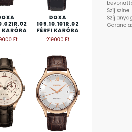
bevonatt
Szíj színe
DOXA
DOXA
Szíj any
10.021R.02
105.10.101R.02
Garancia:
I KARÓRA
FÉRFI KARÓRA
99000
Ft
219000
Ft