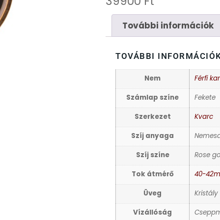
39900
Ft
További információk
TOVÁBBI INFORMÁCIÓ
Nem
Férfi ka
Számlap színe
Fekete
Szerkezet
Kvarc
Szíj anyaga
Nemesa
Szíj színe
Rose go
Tok átmérő
40-42
Üveg
Kristály
Vízállóság
Cseppm