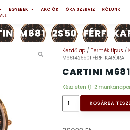
EGYEBEK
AKCIÓK
ÓRA SZERVIZ
RÓLUNK
VÉL
INI M68142S501 FÉRFI K
Kezdőlap
/
Termék típus
/
M68142S501 FÉRFI KARÓRA
CARTINI M681
Készleten (1-2 munkanapon b
KOSÁRBA TESZ