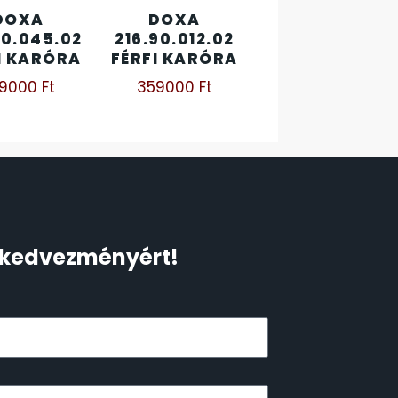
DOXA
DOXA
90.045.02
216.90.012.02
I KARÓRA
FÉRFI KARÓRA
29000
Ft
359000
Ft
Ft kedvezményért!