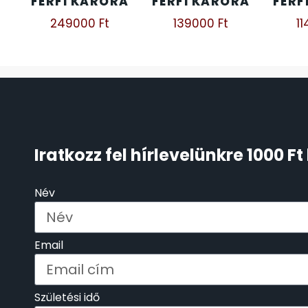
FÉRFI KARÓRA
FÉRFI KARÓRA
FÉRF
249000
Ft
139000
Ft
1
ÖNGYÚJTÓK
83
ÓRAFORGATÓK
11
ÓRÁS GÉPEK
1
ÓRATARTÓ DOBOZOK
45
Iratkozz fel hírlevelünkre 1000 
ORIENT
64
Név
POLICE
47
Email
PULSAR
11
SANTA BARBARA
7
Születési idő