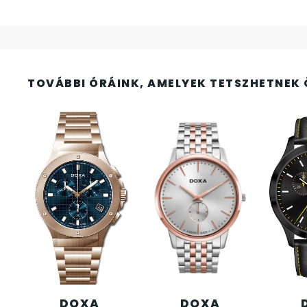
FESTINA
2
FIGURÁS ÉBRESZTŐÓRÁK
33
FRANCIS DELON
1
TOVÁBBI ÓRÁINK, AMELYEK TETSZHETNEK 
FREELOOK
5
GUESS KARÓRÁK
109
HÁLÓZATI ÓRÁK
19
HOLLÓHÁZI PORCELÁN
14
ICE WATCH
226
KANDALLÓÓRÁK
DOXA
DOXA
6