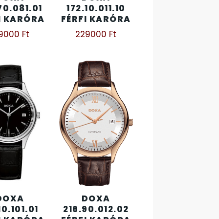
70.081.01
172.10.011.10
I KARÓRA
FÉRFI KARÓRA
19000
Ft
229000
Ft
DOXA
DOXA
10.101.01
216.90.012.02