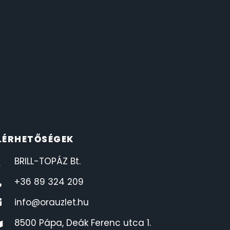
LÉRHETŐSÉGEK
BRILL-TOPÁZ Bt.
+36 89 324 209
info@orauzlet.hu
8500 Pápa, Deák Ferenc utca 1.