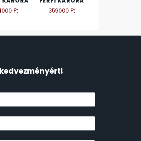
I KARÓRA
FÉRFI KARÓRA
14000
Ft
359000
Ft
Ft kedvezményért!