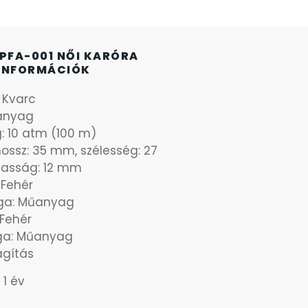
 PFA-001 NŐI KARÓRA
INFORMÁCIÓK
: Kvarc
anyag
g: 10 atm (100 m)
hossz: 35 mm, szélesség: 27
asság: 12 mm
 Fehér
ga: Műanyag
 Fehér
aga: Műanyag
ágítás
 1 év