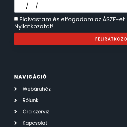
SECTOR
17
Elolvastam és elfogadom az ÁSZF-et
SEIKO
Nyilatkozatot!
62
FELIRATKOZ
SENCOR
49
SERGIO TACCHINI
26
SLAZENGER
7
NAVIGÁCIÓ
STOPPER
4
Webáruház
Rólunk
SZÁMOLÓGÉPEK
13
Óra szerviz
SZÍJAK
8
Kapcsolat