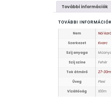
További információk
TOVÁBBI INFORMÁCIÓ
Nem
Női kar
Szerkezet
Kvarc
Szíj anyaga
Műany
Szíj színe
Fehér
Tok átmérő
27-30
Üveg
Plexi
Vízállóság
100m