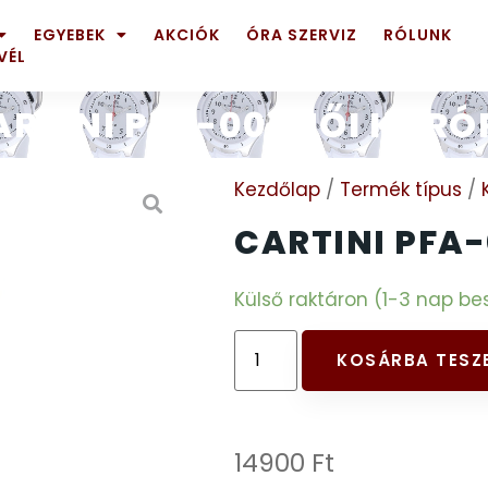
EGYEBEK
AKCIÓK
ÓRA SZERVIZ
RÓLUNK
VÉL
ARTINI PFA-001 NŐI KARÓ
Kezdőlap
/
Termék típus
/
CARTINI PFA
Külső raktáron (1-3 nap bes
KOSÁRBA TESZ
14900
Ft