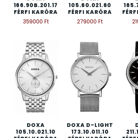
166.90B.201.17
105.60.021.60
165.
FÉRFI KARÓRA
FÉRFI KARÓRA
FÉRF
KENNETH COLE
43
359000
Ft
279000
Ft
2
LORUS
237
LOTUS STYLE
91
MÁRKÁS KARÓRA SZÍJAK
12
MASERATI
95
MORGAN
3
OKOSÓRA SZÍJAK
9
DOXA
DOXA D-LIGHT
105.10.021.10
173.10.011.10
211.
OKOSÓRÁK
55