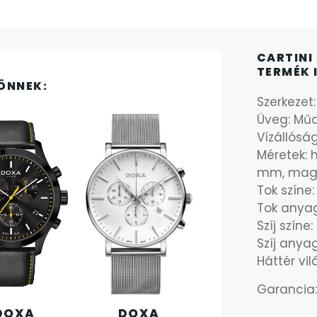
CARTINI
TERMÉK 
ÖNNEK:
Szerkezet
Üveg: Mű
Vízállósá
Méretek: 
mm, mag
Tok színe:
Tok anya
Szíj színe:
Szíj any
Háttér vil
Garancia:
DOXA
DOXA