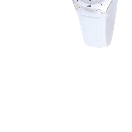
CASIO
615
DANIEL KLEIN
178
DIVAT KARÓRÁK (Curren, Oulm,Naviforce, D-
25
Ziner..)
DOXA
97
ESPRIT
56
FALIÓRÁK
187
FÉMCSATOK
20