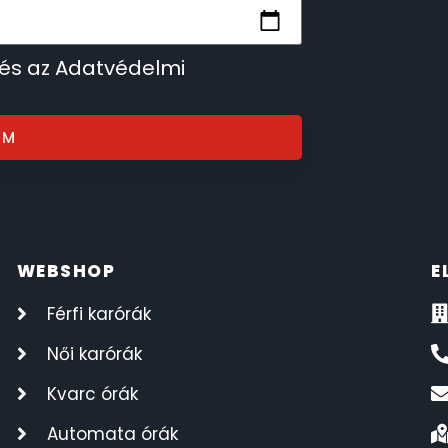
 és az Adatvédelmi
OM
WEBSHOP
E
Férfi karórák
Női karórák
Kvarc órák
Automata órák