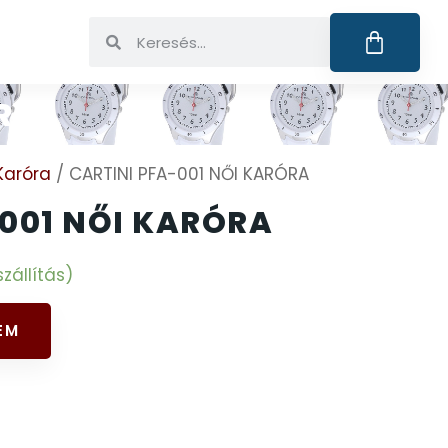
RA
Karóra
/ CARTINI PFA-001 NŐI KARÓRA
-001 NŐI KARÓRA
zállítás)
EM