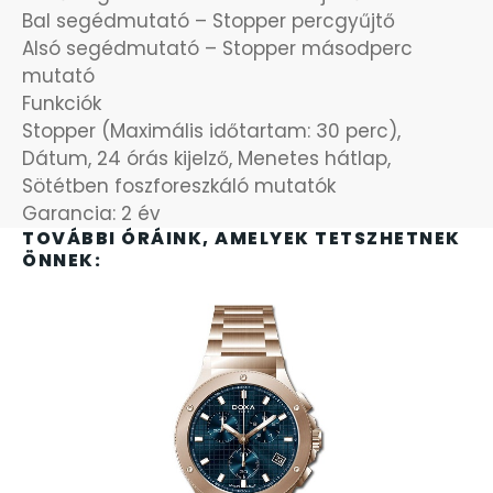
SANTA BARBARA
Bal segédmutató – Stopper percgyűjtő
Alsó segédmutató – Stopper másodperc
SECTOR
mutató
Funkciók
SEIKO
Stopper (Maximális időtartam: 30 perc),
Dátum, 24 órás kijelző, Menetes hátlap,
Sötétben foszforeszkáló mutatók
SENCOR
Garancia: 2 év
TOVÁBBI ÓRÁINK, AMELYEK TETSZHETNEK
SERGIO TACCHINI
ÖNNEK:
SLAZENGER
STOPPER
SZÁMOLÓGÉPEK
SZÍJAK