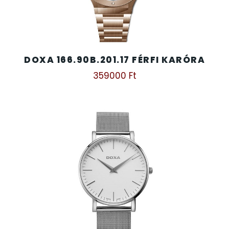
TIMESTAR HÁLÓZATI ÉBRESZTŐÓRÁK
TISSOT
DOXA 166.90B.201.17 FÉRFI KARÓRA
359000
Ft
VOSTOK
ZIPPO
ZSEBKÉS
ZSEBÓRÁK
ZSOLNAY PORCELÁN