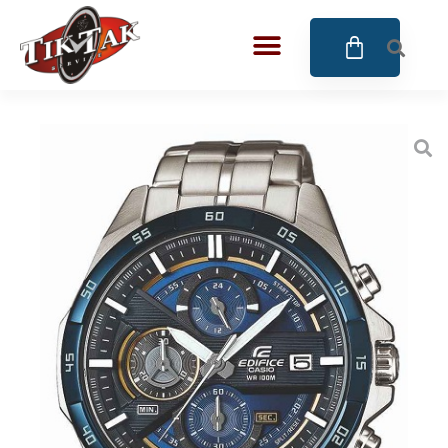
AZE JEWELS
BIGOTTI Milano
CALYPSO
CANGO & RINALDI
CANGO & RINALDI CHARM
CANGO&RINALDI KARÓRÁK