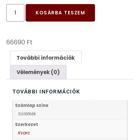
FESTINA
KOSÁRBA TESZEM
FIGURÁS ÉBRESZTŐÓRÁK
66690
Ft
FRANCIS DELON
További információk
FREELOOK
Vélemények (0)
GUESS KARÓRÁK
TOVÁBBI INFORMÁCIÓK
HÁLÓZATI ÓRÁK
Számlap színe
HOLLÓHÁZI PORCELÁN
Sötétkék
Szerkezet
ICE WATCH
Kvarc