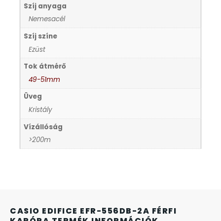
Szíj anyaga
KANDALLÓÓRÁK
Nemesacél
Szíj színe
KENNETH COLE
Ezüst
LORUS
Tok átmérő
49-51mm
LOTUS STYLE
Üveg
Kristály
MÁRKÁS KARÓRA SZÍJAK
Vízállóság
>200m
MASERATI
MORGAN
OKOSÓRA SZÍJAK
CASIO EDIFICE EFR-556DB-2A FÉRFI
KARÓRA TERMÉK INFORMÁCIÓK