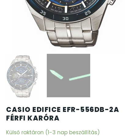
CARTINI
CASIO
DANIEL KLEIN
DIVAT KARÓRÁK (Curren, Oulm,Naviforce, D-Ziner..
DOXA
ESPRIT
CASIO EDIFICE EFR-556DB-2A
FALIÓRÁK
FÉRFI KARÓRA
FÉMCSATOK
Külső raktáron (1-3 nap beszállítás)