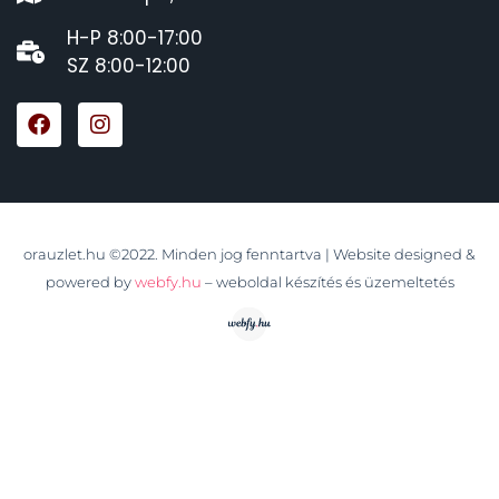
H-P 8:00-17:00
SZ 8:00-12:00
orauzlet.hu ©2022. Minden jog fenntartva | Website designed &
powered by
webfy.hu
– weboldal készítés és üzemeltetés