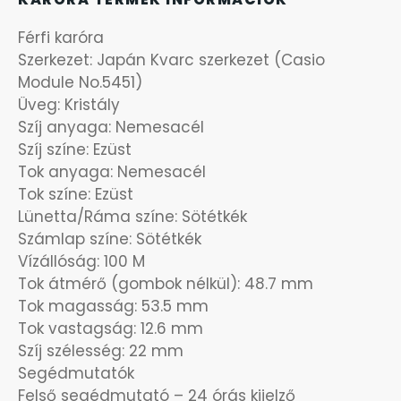
OKOSÓRÁK
Férfi karóra
Szerkezet: Japán Kvarc szerkezet (Casio
ÖNGYÚJTÓK
Module No.5451)
Üveg: Kristály
ÓRAFORGATÓK
Szíj anyaga: Nemesacél
Szíj színe: Ezüst
ÓRÁS GÉPEK
Tok anyaga: Nemesacél
Tok színe: Ezüst
ÓRATARTÓ DOBOZOK
Lünetta/Ráma színe: Sötétkék
Számlap színe: Sötétkék
ORIENT
Vízállóság: 100 M
Tok átmérő (gombok nélkül): 48.7 mm
Tok magasság: 53.5 mm
POLICE
Tok vastagság: 12.6 mm
Szíj szélesség: 22 mm
PULSAR
Segédmutatók
Felső segédmutató – 24 órás kijelző