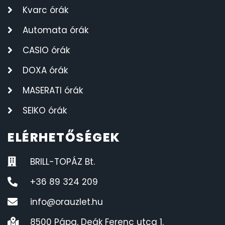
Kvarc órák
Automata órák
CASIO órák
DOXA órák
MASERATI órák
SEIKO órák
ELÉRHETŐSÉGEK
BRILL-TOPÁZ Bt.
+36 89 324 209
info@orauzlet.hu
8500 Pápa, Deák Ferenc utca 1.