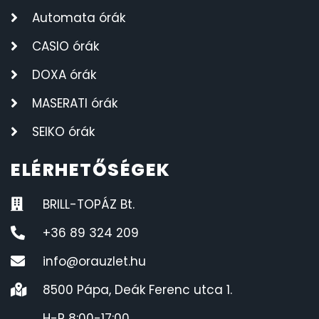
Automata órák
CASIO órák
DOXA órák
MASERATI órák
SEIKO órák
ELÉRHETŐSÉGEK
BRILL-TOPÁZ Bt.
+36 89 324 209
info@orauzlet.hu
8500 Pápa, Deák Ferenc utca 1.
H-P 8:00-17:00