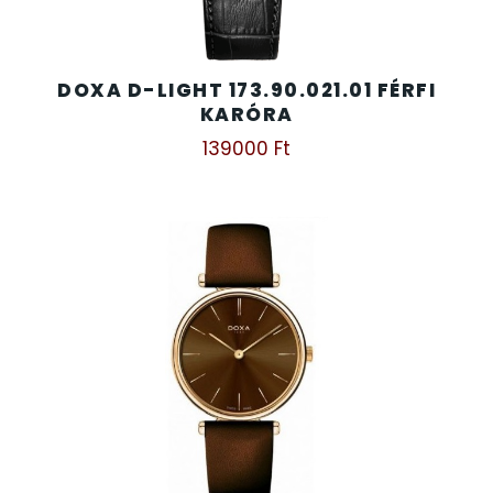
SZÍJAK
8
TIMESTAR HÁLÓZATI ÉBRESZTŐÓRÁK
DOXA D-LIGHT 173.90.021.01 FÉRFI
3
KARÓRA
TISSOT
139000
Ft
6
VOSTOK
96
ZIPPO
111
ZSEBKÉS
12
ZSEBÓRÁK
48
ZSOLNAY PORCELÁN
42