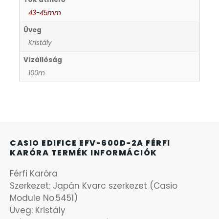
43-45mm
KANDALLÓÓRÁK
6
Üveg
Kristály
KENNETH COLE
43
Vízállóság
100m
LORUS
237
LOTUS STYLE
91
MÁRKÁS KARÓRA SZÍJAK
12
CASIO EDIFICE EFV-600D-2A FÉRFI
KARÓRA TERMÉK INFORMÁCIÓK
MASERATI
95
Férfi Karóra
MORGAN
Szerkezet: Japán Kvarc szerkezet (Casio
3
Module No.5451)
Üveg: Kristály
OKOSÓRA SZÍJAK
9