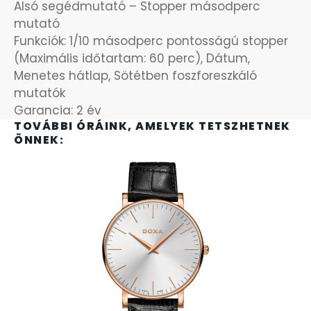
Alsó segédmutató – Stopper másodperc
SANTA BARBARA
mutató
7
Funkciók: 1/10 másodperc pontosságú stopper
(Maximális időtartam: 60 perc), Dátum,
SECTOR
17
Menetes hátlap, Sötétben foszforeszkáló
mutatók
SEIKO
62
Garancia: 2 év
TOVÁBBI ÓRÁINK, AMELYEK TETSZHETNEK
SENCOR
49
ÖNNEK:
SERGIO TACCHINI
26
SLAZENGER
7
STOPPER
4
SZÁMOLÓGÉPEK
13