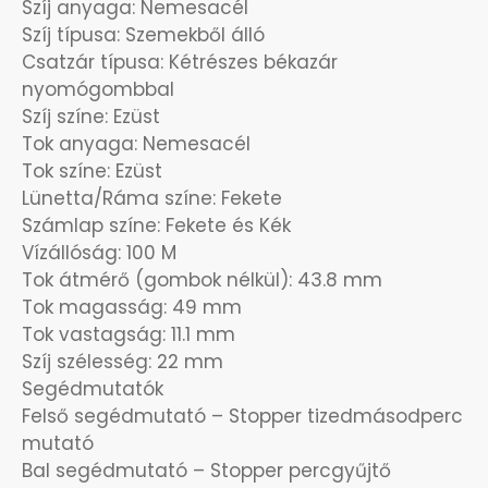
Szíj anyaga: Nemesacél
Szíj típusa: Szemekből álló
OKOSÓRÁK
55
Csatzár típusa: Kétrészes békazár
nyomógombbal
ÖNGYÚJTÓK
83
Szíj színe: Ezüst
Tok anyaga: Nemesacél
ÓRAFORGATÓK
11
Tok színe: Ezüst
Lünetta/Ráma színe: Fekete
ÓRÁS GÉPEK
Számlap színe: Fekete és Kék
1
Vízállóság: 100 M
Tok átmérő (gombok nélkül): 43.8 mm
ÓRATARTÓ DOBOZOK
45
Tok magasság: 49 mm
Tok vastagság: 11.1 mm
ORIENT
64
Szíj szélesség: 22 mm
Segédmutatók
POLICE
47
Felső segédmutató – Stopper tizedmásodperc
mutató
PULSAR
11
Bal segédmutató – Stopper percgyűjtő