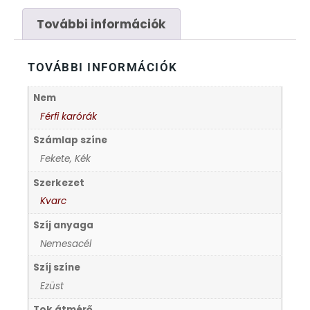
FÉMCSATOK
20
További információk
FESTINA
2
TOVÁBBI INFORMÁCIÓK
FIGURÁS ÉBRESZTŐÓRÁK
33
Nem
FRANCIS DELON
1
Férfi karórák
Számlap színe
FREELOOK
5
Fekete, Kék
Szerkezet
GUESS KARÓRÁK
109
Kvarc
Szíj anyaga
HÁLÓZATI ÓRÁK
19
Nemesacél
HOLLÓHÁZI PORCELÁN
Szíj színe
14
Ezüst
ICE WATCH
226
Tok átmérő