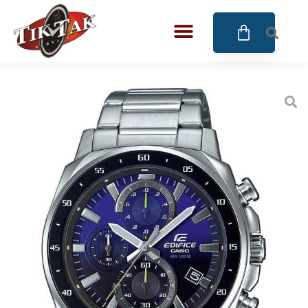
AZE JEWELS
32
BIGOTTI Milano
128
CALYPSO
16
CANGO & RINALDI
4
CANGO & RINALDI CHARM
39
CANGO&RINALDI KARÓRÁK
14