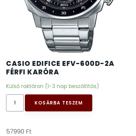
CARTINI
221
CASIO
615
DANIEL KLEIN
178
DIVAT KARÓRÁK (Curren, Oulm,Naviforce, D-
CASIO EDIFICE EFV-600D-2A
25
Ziner..)
FÉRFI KARÓRA
Külső raktáron (1-3 nap beszállítás)
DOXA
97
ESPRIT
KOSÁRBA TESZEM
56
FALIÓRÁK
187
57990
Ft