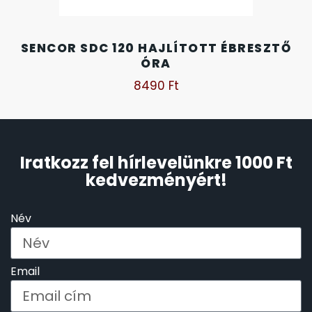
SANTA BARBARA
7
SENCOR SDC 120 HAJLÍTOTT ÉBRESZTŐ
SECTOR
ÓRA
17
8490
Ft
SEIKO
62
SENCOR
49
Iratkozz fel hírlevelünkre 1000 Ft
SERGIO TACCHINI
kedvezményért!
26
SLAZENGER
7
Név
STOPPER
4
Email
SZÁMOLÓGÉPEK
13