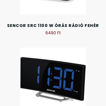
OKOSÓRÁK
55
ÖNGYÚJTÓK
83
SENCOR SRC 1100 W ÓRÁS RÁDIÓ FEHÉR
6490
Ft
ÓRAFORGATÓK
11
ÓRÁS GÉPEK
1
ÓRATARTÓ DOBOZOK
45
ORIENT
64
POLICE
47
PULSAR
11