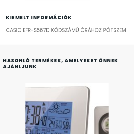
FÉMCSATOK
20
FESTINA
KIEMELT INFORMÁCIÓK
2
CASIO EFR-S567D KÓDSZÁMÚ ÓRÁHOZ PÓTSZEM
FIGURÁS ÉBRESZTŐÓRÁK
33
FRANCIS DELON
1
HASONLÓ TERMÉKEK, AMELYEKET ÖNNEK
FREELOOK
AJÁNLJUNK
5
GUESS KARÓRÁK
109
HÁLÓZATI ÓRÁK
19
HOLLÓHÁZI PORCELÁN
14
ICE WATCH
226