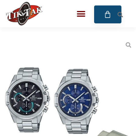
AZE JEWELS
32
BIGOTTI Milano
128
CALYPSO
16
CANGO & RINALDI
4
CANGO & RINALDI CHARM
39
CANGO&RINALDI KARÓRÁK
14