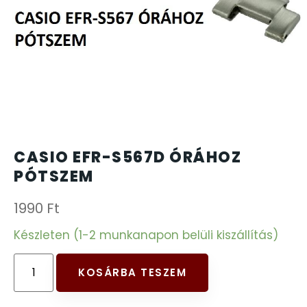
CARTINI
221
CASIO
615
DANIEL KLEIN
178
DIVAT KARÓRÁK (Curren, Oulm,Naviforce, D-
25
CASIO EFR-S567D ÓRÁHOZ
Ziner..)
PÓTSZEM
DOXA
97
1990
Ft
ESPRIT
Készleten (1-2 munkanapon belüli kiszállítás)
56
FALIÓRÁK
187
KOSÁRBA TESZEM