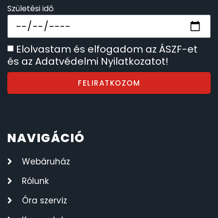
Születési idő
SZÍJAK
8
TIMESTAR HÁLÓZATI ÉBRESZTŐÓRÁK
3
Elolvastam és elfogadom az ÁSZF-et
és az Adatvédelmi Nyilatkozatot!
TISSOT
6
FELIRATKOZOM
VOSTOK
96
ZIPPO
111
NAVIGÁCIÓ
ZSEBKÉS
12
Webáruház
ZSEBÓRÁK
48
Rólunk
ZSOLNAY PORCELÁN
Óra szerviz
42