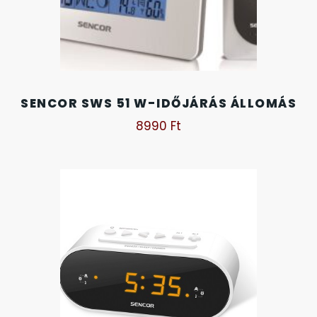
KANDALLÓÓRÁK
6
KENNETH COLE
43
SENCOR SWS 51 W-IDŐJÁRÁS ÁLLOMÁS
LORUS
237
8990
Ft
LOTUS STYLE
91
MÁRKÁS KARÓRA SZÍJAK
12
MASERATI
95
MORGAN
3
OKOSÓRA SZÍJAK
9