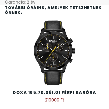
Garancia: 2 év
SANTA BARBARA
TOVÁBBI ÓRÁINK, AMELYEK TETSZHETNEK
7
ÖNNEK:
SECTOR
17
SEIKO
62
SENCOR
49
SERGIO TACCHINI
26
SLAZENGER
7
STOPPER
4
DOXA 165.70.081.01 FÉRFI KARÓRA
219000
Ft
SZÁMOLÓGÉPEK
13