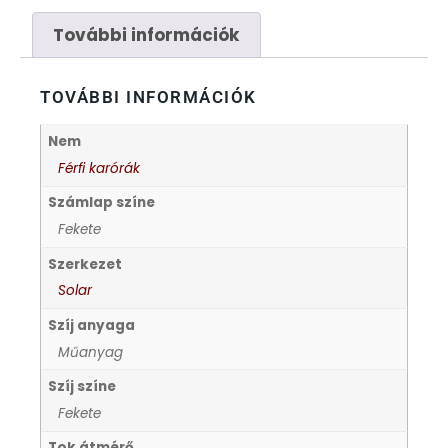
FÉMCSATOK
20
További információk
FESTINA
2
TOVÁBBI INFORMÁCIÓK
FIGURÁS ÉBRESZTŐÓRÁK
33
Nem
FRANCIS DELON
1
Férfi karórák
Számlap színe
FREELOOK
5
Fekete
Szerkezet
GUESS KARÓRÁK
109
Solar
Szíj anyaga
HÁLÓZATI ÓRÁK
19
Műanyag
HOLLÓHÁZI PORCELÁN
Szíj színe
14
Fekete
ICE WATCH
226
Tok átmérő