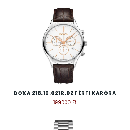
SZÍJAK
8
TIMESTAR HÁLÓZATI ÉBRESZTŐÓRÁK
3
TISSOT
6
VOSTOK
96
ZIPPO
111
ZSEBKÉS
12
DOXA 218.10.021R.02 FÉRFI KARÓRA
199000
Ft
ZSEBÓRÁK
48
ZSOLNAY PORCELÁN
42