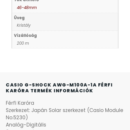
46-48mm
KANDALLÓÓRÁK
6
Üveg
Kristály
KENNETH COLE
43
Vízállóság
200 m
LORUS
237
LOTUS STYLE
91
MÁRKÁS KARÓRA SZÍJAK
12
CASIO G-SHOCK AWG-M100A-1A FÉRFI
KARÓRA TERMÉK INFORMÁCIÓK
MASERATI
95
Férfi Karóra
MORGAN
Szerkezet: Japán Solar szerkezet (Casio Module
3
No.5230)
Analóg-Digitális
OKOSÓRA SZÍJAK
9