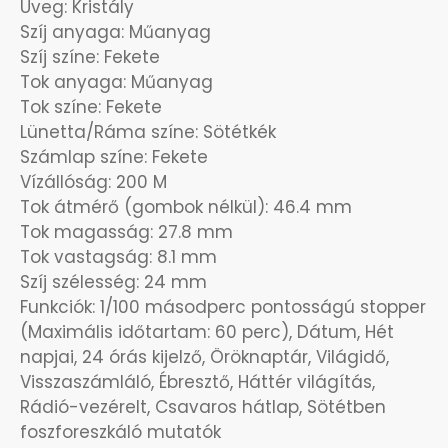
Üveg: Kristály
Szíj anyaga: Műanyag
OKOSÓRÁK
55
Szíj színe: Fekete
Tok anyaga: Műanyag
ÖNGYÚJTÓK
83
Tok színe: Fekete
Lünetta/Ráma színe: Sötétkék
ÓRAFORGATÓK
11
Számlap színe: Fekete
Vízállóság: 200 M
ÓRÁS GÉPEK
Tok átmérő (gombok nélkül): 46.4 mm
1
Tok magasság: 27.8 mm
Tok vastagság: 8.1 mm
ÓRATARTÓ DOBOZOK
45
Szíj szélesség: 24 mm
Funkciók: 1/100 másodperc pontosságú stopper
ORIENT
64
(Maximális időtartam: 60 perc), Dátum, Hét
napjai, 24 órás kijelző, Öröknaptár, Világidő,
POLICE
47
Visszaszámláló, Ébresztő, Háttér világítás,
Rádió-vezérelt, Csavaros hátlap, Sötétben
PULSAR
11
foszforeszkáló mutatók