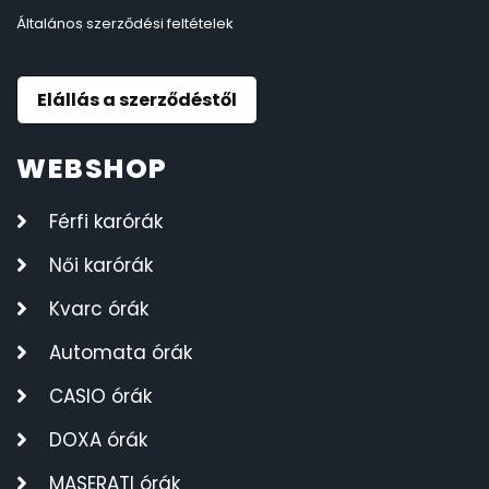
Általános szerződési feltételek
Elállás a szerződéstől
WEBSHOP
Férfi karórák
Női karórák
Kvarc órák
Automata órák
CASIO órák
DOXA órák
MASERATI órák