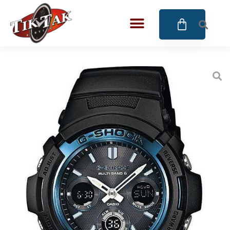
AZE JEWELS
32
BIGOTTI Milano
128
CALYPSO
16
CANGO & RINALDI
4
CANGO & RINALDI CHARM
39
CANGO&RINALDI KARÓRÁK
14