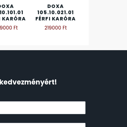
DOXA
DOXA
10.101.01
105.10.021.01
I KARÓRA
FÉRFI KARÓRA
09000
Ft
219000
Ft
Ft kedvezményért!