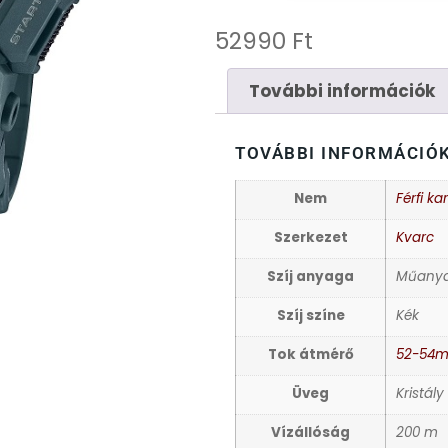
52990
Ft
További információk
TOVÁBBI INFORMÁCIÓ
Nem
Férfi ka
Szerkezet
Kvarc
Szíj anyaga
Műany
Szíj színe
Kék
Tok átmérő
52-54
Üveg
Kristály
Vízállóság
200 m