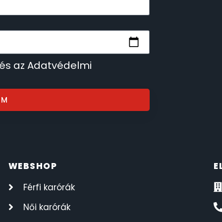
 és az Adatvédelmi
OM
WEBSHOP
E
Férfi karórák
Női karórák