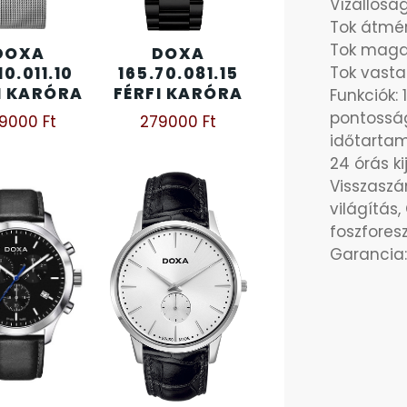
Vízállósá
Tok átmér
Tok maga
DOXA
DOXA
Tok vasta
10.011.10
165.70.081.15
I KARÓRA
FÉRFI KARÓRA
Funkciók:
pontosság
29000
Ft
279000
Ft
időtartam
24 órás ki
Visszaszám
világítás
foszfores
Garancia: