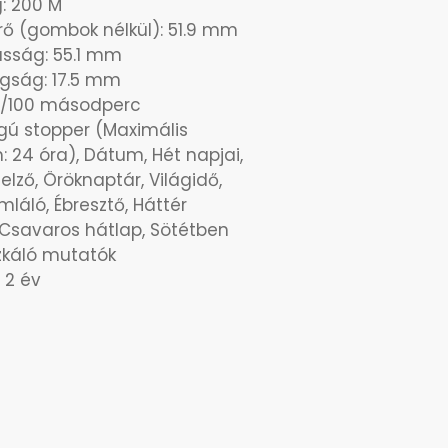
g: 200 M
ő (gombok nélkül): 51.9 mm
sság: 55.1 mm
gság: 17.5 mm
 1/100 másodperc
ú stopper (Maximális
: 24 óra), Dátum, Hét napjai,
jelző, Öröknaptár, Világidő,
láló, Ébresztő, Háttér
, Csavaros hátlap, Sötétben
zkáló mutatók
 2 év