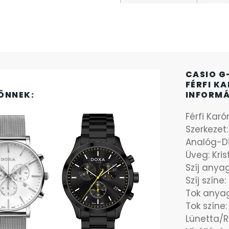
CASIO G
FÉRFI K
ÖNNEK:
INFORM
Férfi Karó
Szerkezet
Analóg-Di
Üveg: Kris
Szíj any
Szíj színe:
Tok anya
Tok színe:
Lünetta/R