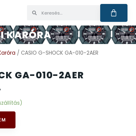
FI KARÓRA
Karóra
/ CASIO G-SHOCK GA-010-2AER
CK GA-010-2AER
A
zállítás)
EM