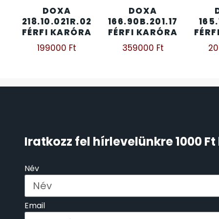
DOXA
DOXA
ÖNGYÚJTÓK
218.10.021R.02
166.90B.201.17
165.
83
FÉRFI KARÓRA
FÉRFI KARÓRA
FÉRF
ÓRAFORGATÓK
199000
Ft
359000
Ft
2
11
ÓRÁS GÉPEK
1
ÓRATARTÓ DOBOZOK
45
ORIENT
64
Iratkozz fel hírlevelünkre 1000 
POLICE
47
Név
PULSAR
11
Email
SANTA BARBARA
7