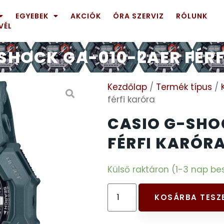
EGYEBEK
AKCIÓK
ÓRA SZERVIZ
RÓLUNK
VÉL
SHOCK GA-010-2AER FÉR
Kezdőlap
/
Termék típus
/
férfi karóra
CASIO G-SHO
FÉRFI KARÓR
Külső raktáron (1-3 nap bes
KOSÁRBA TESZ