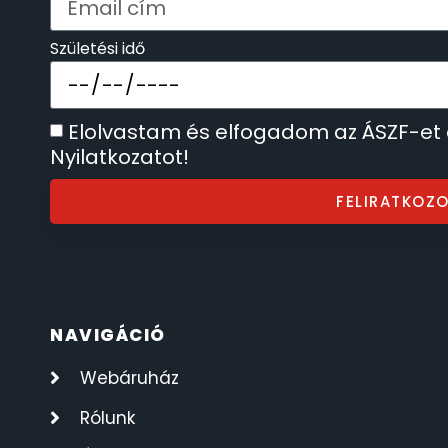
SECTOR
17
Születési idő
SEIKO
62
Elolvastam és elfogadom az ÁSZF-et
SENCOR
49
Nyilatkozatot!
SERGIO TACCHINI
26
FELIRATKOZ
SLAZENGER
7
STOPPER
4
NAVIGÁCIÓ
SZÁMOLÓGÉPEK
13
Webáruház
SZÍJAK
Rólunk
8