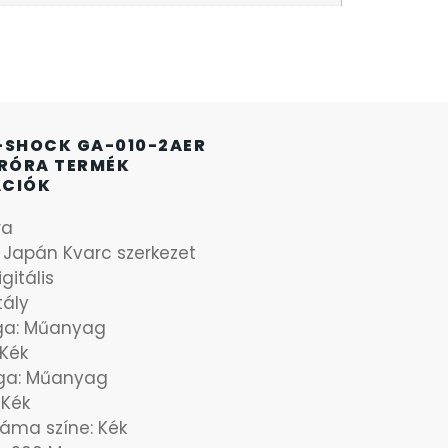
-SHOCK GA-010-2AER
ARÓRA TERMÉK
ÁCIÓK
ra
: Japán Kvarc szerkezet
gitális
tály
aga: Műanyag
 Kék
ga: Műanyag
 Kék
áma színe: Kék