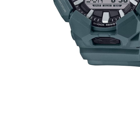
CASIO
615
DANIEL KLEIN
178
DIVAT KARÓRÁK (Curren, Oulm,Naviforce, D-
25
Ziner..)
DOXA
97
ESPRIT
56
FALIÓRÁK
187
FÉMCSATOK
20