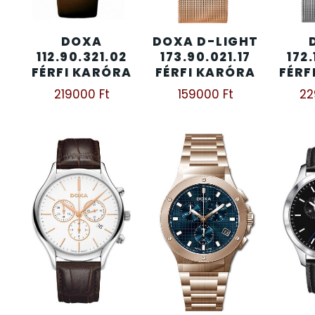
KENNETH COLE
43
DOXA
DOXA D-LIGHT
112.90.321.02
173.90.021.17
172.
FÉRFI KARÓRA
FÉRFI KARÓRA
FÉRF
LORUS
237
219000
Ft
159000
Ft
2
LOTUS STYLE
91
MÁRKÁS KARÓRA SZÍJAK
12
MASERATI
95
MORGAN
3
OKOSÓRA SZÍJAK
9
OKOSÓRÁK
55