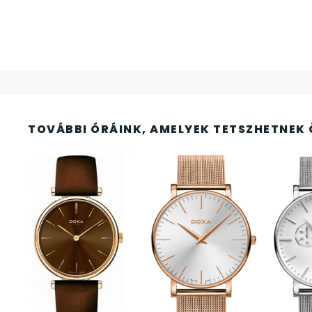
FESTINA
2
FIGURÁS ÉBRESZTŐÓRÁK
33
FRANCIS DELON
1
FREELOOK
5
TOVÁBBI ÓRÁINK, AMELYEK TETSZHETNEK 
GUESS KARÓRÁK
109
HÁLÓZATI ÓRÁK
19
HOLLÓHÁZI PORCELÁN
14
ICE WATCH
226
KANDALLÓÓRÁK
6