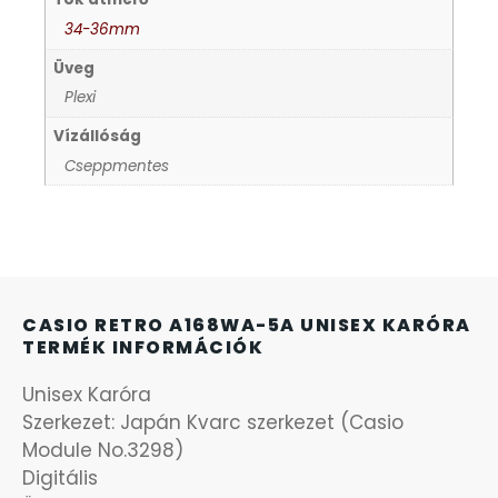
34-36mm
KANDALLÓÓRÁK
6
Üveg
Plexi
KENNETH COLE
43
Vízállóság
Cseppmentes
LORUS
237
LOTUS STYLE
91
MÁRKÁS KARÓRA SZÍJAK
12
CASIO RETRO A168WA-5A UNISEX KARÓRA
TERMÉK INFORMÁCIÓK
MASERATI
95
Unisex Karóra
MORGAN
Szerkezet: Japán Kvarc szerkezet (Casio
3
Module No.3298)
Digitális
OKOSÓRA SZÍJAK
9