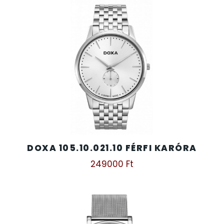
SZÍJAK
8
TIMESTAR HÁLÓZATI ÉBRESZTŐÓRÁK
3
TISSOT
6
VOSTOK
96
ZIPPO
111
DOXA 105.10.021.10 FÉRFI KARÓRA
ZSEBKÉS
12
249000
Ft
ZSEBÓRÁK
48
ZSOLNAY PORCELÁN
42