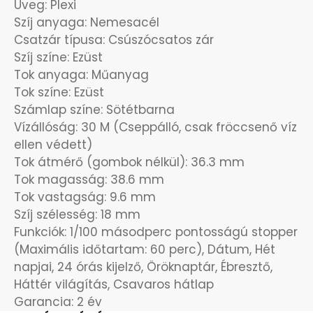
Üveg: Plexi
Szíj anyaga: Nemesacél
OKOSÓRÁK
55
Csatzár típusa: Csúszócsatos zár
Szíj színe: Ezüst
ÖNGYÚJTÓK
83
Tok anyaga: Műanyag
Tok színe: Ezüst
ÓRAFORGATÓK
11
Számlap színe: Sötétbarna
Vízállóság: 30 M (Cseppálló, csak fröccsenő víz
ÓRÁS GÉPEK
ellen védett)
1
Tok átmérő (gombok nélkül): 36.3 mm
Tok magasság: 38.6 mm
ÓRATARTÓ DOBOZOK
45
Tok vastagság: 9.6 mm
Szíj szélesség: 18 mm
ORIENT
64
Funkciók: 1/100 másodperc pontosságú stopper
(Maximális időtartam: 60 perc), Dátum, Hét
POLICE
47
napjai, 24 órás kijelző, Öröknaptár, Ébresztő,
Háttér világítás, Csavaros hátlap
PULSAR
11
Garancia: 2 év