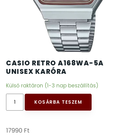
CARTINI
221
CASIO
615
DANIEL KLEIN
178
DIVAT KARÓRÁK (Curren, Oulm,Naviforce, D-
CASIO RETRO A168WA-5A
25
Ziner..)
UNISEX KARÓRA
Külső raktáron (1-3 nap beszállítás)
DOXA
97
ESPRIT
KOSÁRBA TESZEM
56
FALIÓRÁK
187
17990
Ft