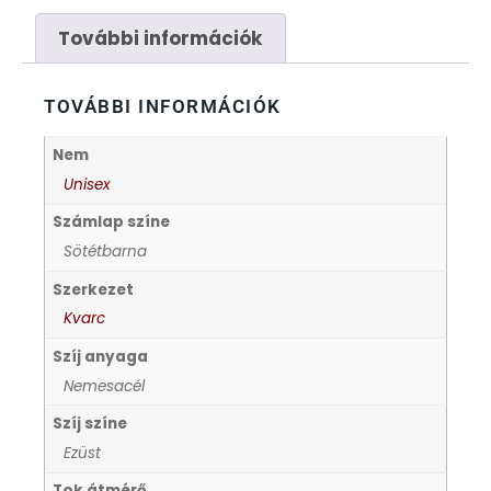
FÉMCSATOK
20
További információk
FESTINA
2
TOVÁBBI INFORMÁCIÓK
FIGURÁS ÉBRESZTŐÓRÁK
33
Nem
FRANCIS DELON
1
Unisex
Számlap színe
FREELOOK
5
Sötétbarna
Szerkezet
GUESS KARÓRÁK
109
Kvarc
Szíj anyaga
HÁLÓZATI ÓRÁK
19
Nemesacél
HOLLÓHÁZI PORCELÁN
Szíj színe
14
Ezüst
ICE WATCH
226
Tok átmérő