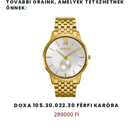
TOVÁBBI ÓRÁINK, AMELYEK TETSZHETNEK
ÖNNEK:
SANTA BARBARA
7
SECTOR
17
SEIKO
62
SENCOR
49
SERGIO TACCHINI
26
SLAZENGER
7
DOXA 105.30.022.30 FÉRFI KARÓRA
STOPPER
4
289000
Ft
SZÁMOLÓGÉPEK
13