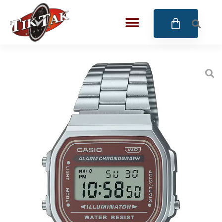
AZE JEWELS
32
BIGOTTI Milano
128
CALYPSO
16
CANGO & RINALDI
4
CANGO & RINALDI CHARM
39
CANGO&RINALDI KARÓRÁK
14