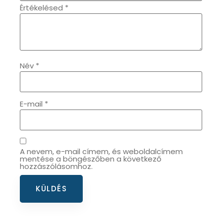
Értékelésed
*
OKOSÓRÁK
55
ÖNGYÚJTÓK
83
Név
*
ÓRAFORGATÓK
11
ÓRÁS GÉPEK
1
E-mail
*
ÓRATARTÓ DOBOZOK
45
A nevem, e-mail címem, és weboldalcímem
ORIENT
64
mentése a böngészőben a következő
hozzászólásomhoz.
POLICE
47
PULSAR
11