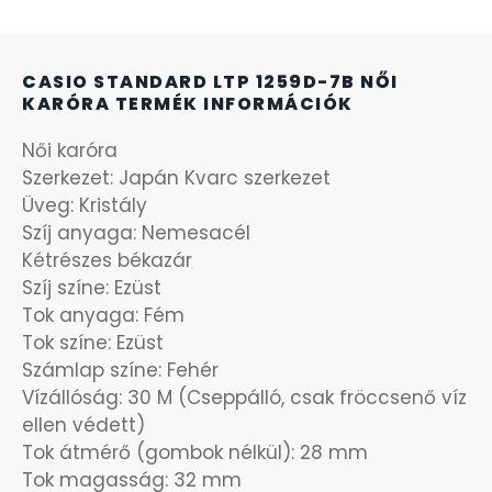
SANTA BARBARA
7
CASIO STANDARD LTP 1259D-7B NŐI
SECTOR
17
KARÓRA TERMÉK INFORMÁCIÓK
Női karóra
SEIKO
62
Szerkezet: Japán Kvarc szerkezet
Üveg: Kristály
SENCOR
49
Szíj anyaga: Nemesacél
Kétrészes békazár
SERGIO TACCHINI
26
Szíj színe: Ezüst
Tok anyaga: Fém
SLAZENGER
7
Tok színe: Ezüst
Számlap színe: Fehér
Vízállóság: 30 M (Cseppálló, csak fröccsenő víz
STOPPER
4
ellen védett)
Tok átmérő (gombok nélkül): 28 mm
SZÁMOLÓGÉPEK
13
Tok magasság: 32 mm