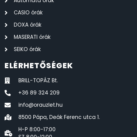
Automata órák
CASIO órák
DOXA órák
MASERATI órák
SEIKO órák
ELÉRHETŐSÉGEK
BRILL-TOPÁZ Bt.
+36 89 324 209
info@orauzlet.hu
8500 Pápa, Deák Ferenc utca 1.
H-P 8:00-17:00