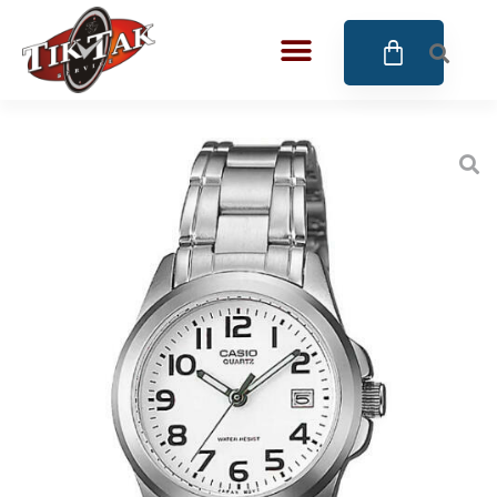
AZE JEWELS
32
BIGOTTI Milano
128
CALYPSO
16
CANGO & RINALDI
4
CANGO & RINALDI CHARM
39
CANGO&RINALDI KARÓRÁK
14