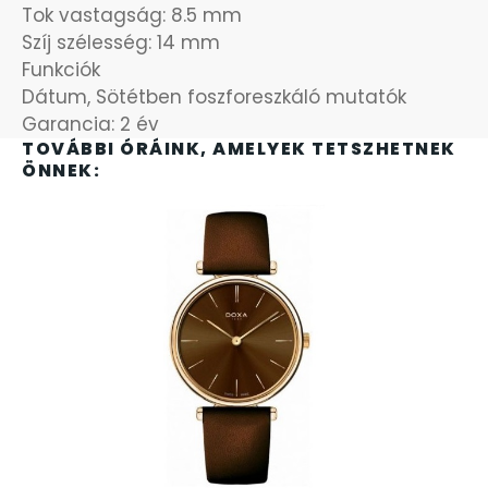
Tok vastagság: 8.5 mm
SZÍJAK
8
Szíj szélesség: 14 mm
Funkciók
TIMESTAR HÁLÓZATI ÉBRESZTŐÓRÁK
3
Dátum, Sötétben foszforeszkáló mutatók
Garancia: 2 év
TISSOT
TOVÁBBI ÓRÁINK, AMELYEK TETSZHETNEK
6
ÖNNEK:
VOSTOK
96
ZIPPO
111
ZSEBKÉS
12
ZSEBÓRÁK
48
ZSOLNAY PORCELÁN
42