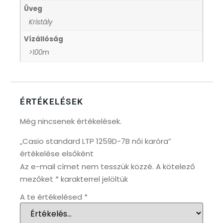
Üveg
Kristály
KANDALLÓÓRÁK
6
Vízállóság
KENNETH COLE
43
>100m
LORUS
237
ÉRTÉKELÉSEK
LOTUS STYLE
91
Még nincsenek értékelések.
MÁRKÁS KARÓRA SZÍJAK
12
„Casio standard LTP 1259D-7B női karóra”
értékelése elsőként
MASERATI
95
Az e-mail címet nem tesszük közzé.
A kötelező
mezőket
*
karakterrel jelöltük
MORGAN
3
A te értékelésed
*
OKOSÓRA SZÍJAK
9