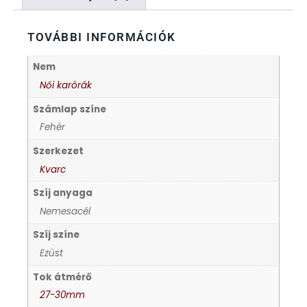
FÉMCSATOK
20
TOVÁBBI INFORMÁCIÓK
FESTINA
2
Nem
FIGURÁS ÉBRESZTŐÓRÁK
33
Női karórák
Számlap színe
FRANCIS DELON
1
Fehér
FREELOOK
Szerkezet
5
Kvarc
GUESS KARÓRÁK
109
Szíj anyaga
Nemesacél
HÁLÓZATI ÓRÁK
19
Szíj színe
Ezüst
HOLLÓHÁZI PORCELÁN
14
Tok átmérő
27-30mm
ICE WATCH
226