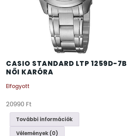
CARTINI
221
CASIO
615
DANIEL KLEIN
178
DIVAT KARÓRÁK (Curren, Oulm,Naviforce, D-
CASIO STANDARD LTP 1259D-7B
25
Ziner..)
NŐI KARÓRA
Elfogyott
DOXA
97
ESPRIT
20990
Ft
56
További információk
FALIÓRÁK
187
Vélemények (0)