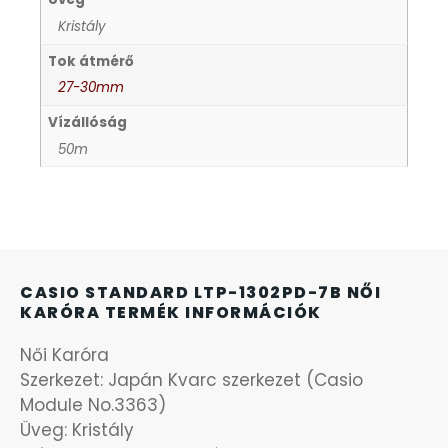
Kristály
KANDALLÓÓRÁK
6
Tok átmérő
27-30mm
KENNETH COLE
43
Vízállóság
50m
LORUS
237
LOTUS STYLE
91
MÁRKÁS KARÓRA SZÍJAK
12
CASIO STANDARD LTP-1302PD-7B NŐI
KARÓRA TERMÉK INFORMÁCIÓK
MASERATI
95
Női Karóra
MORGAN
Szerkezet: Japán Kvarc szerkezet (Casio
3
Module No.3363)
Üveg: Kristály
OKOSÓRA SZÍJAK
9