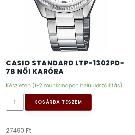
CARTINI
221
CASIO
615
DANIEL KLEIN
178
DIVAT KARÓRÁK (Curren, Oulm,Naviforce, D-
CASIO STANDARD LTP-1302PD-
25
Ziner..)
7B NŐI KARÓRA
Készleten (1-2 munkanapon belüli kiszállítás)
DOXA
97
ESPRIT
KOSÁRBA TESZEM
56
FALIÓRÁK
187
27490
Ft