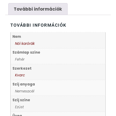
FÉMCSATOK
20
További információk
FESTINA
2
TOVÁBBI INFORMÁCIÓK
FIGURÁS ÉBRESZTŐÓRÁK
33
Nem
FRANCIS DELON
1
Női karórák
Számlap színe
FREELOOK
5
Fehér
Szerkezet
GUESS KARÓRÁK
109
Kvarc
Szíj anyaga
HÁLÓZATI ÓRÁK
19
Nemesacél
HOLLÓHÁZI PORCELÁN
Szíj színe
14
Ezüst
ICE WATCH
226
Üveg