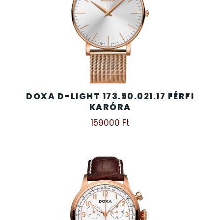
SZÍJAK
8
TIMESTAR HÁLÓZATI ÉBRESZTŐÓRÁK
3
TISSOT
6
VOSTOK
96
DOXA D-LIGHT 173.90.021.17 FÉRFI
KARÓRA
ZIPPO
111
159000
Ft
ZSEBKÉS
12
ZSEBÓRÁK
48
ZSOLNAY PORCELÁN
42