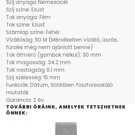
Szíj anyaga Nemesacél
Szíj színe: Ezüst
OKOSÓRÁK
55
Tok anyaga: Fém
Tok színe: Ezüst
ÖNGYÚJTÓK
83
Számlap színe: Fehér
Vízállóság: 50 M (Mérsékelten vízálló, úszás,
ÓRAFORGATÓK
11
fürdés még nem ajánlott benne)
Tok átmérő (gombok nélkül): 30 mm
ÓRÁS GÉPEK
Tok magasság: 34.2 mm
1
Tok vastagság 9.1 mm
Szíj szélesség: 15 mm
ÓRATARTÓ DOBOZOK
45
Funkciók: Dátum, Sötétben foszforeszkáló
mutatók
ORIENT
64
Garancia: 2 év
TOVÁBBI ÓRÁINK, AMELYEK TETSZHETNEK
POLICE
47
ÖNNEK:
PULSAR
11