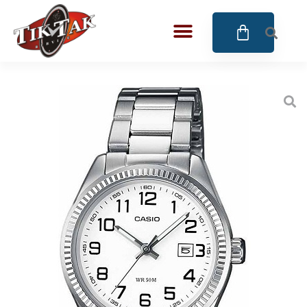
AZE JEWELS
32
BIGOTTI Milano
128
CALYPSO
16
CANGO & RINALDI
4
CANGO & RINALDI CHARM
39
CANGO&RINALDI KARÓRÁK
14