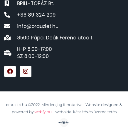
BRILL-TOPÁZ Bt.
+36 89 324 209
info@orauzlet.hu
8500 Pápa, Deák Ferenc utca 1.
H-P 8:00-17:00
SZ 8:00-12:00
orauzlet.hu ©2022. Minden jog fenntartva | Website designed &
powered by
webfy.hu
– weboldal készítés és üzemeltetés