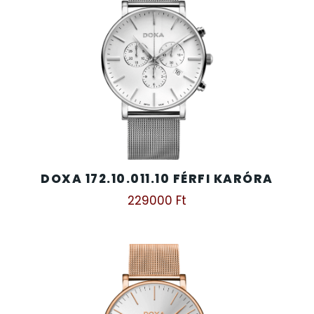
SANTA BARBARA
7
SECTOR
17
SEIKO
62
SENCOR
49
SERGIO TACCHINI
DOXA 172.10.011.10 FÉRFI KARÓRA
26
229000
Ft
SLAZENGER
7
STOPPER
4
SZÁMOLÓGÉPEK
13