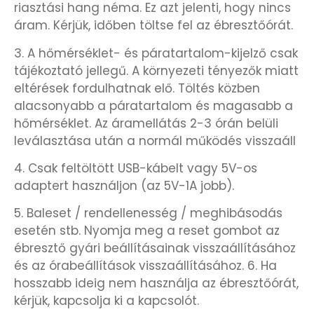
riasztási hang néma. Ez azt jelenti, hogy nincs
KANDALLÓÓRÁK
áram. Kérjük, időben töltse fel az ébresztőórát.
3. A hőmérséklet- és páratartalom-kijelző csak
KENNETH COLE
tájékoztató jellegű. A környezeti tényezők miatt
eltérések fordulhatnak elő. Töltés közben
LORUS
alacsonyabb a páratartalom és magasabb a
hőmérséklet. Az áramellátás 2-3 órán belüli
LOTUS STYLE
leválasztása után a normál működés visszaáll
4. Csak feltöltött USB-kábelt vagy 5V-os
MÁRKÁS KARÓRA SZÍJAK
adaptert használjon (az 5V-1A jobb).
MASERATI
5. Baleset / rendellenesség / meghibásodás
esetén stb. Nyomja meg a reset gombot az
MORGAN
ébresztő gyári beállításainak visszaállításához
és az órabeállítások visszaállításához. 6. Ha
hosszabb ideig nem használja az ébresztőórát,
OKOSÓRA SZÍJAK
kérjük, kapcsolja ki a kapcsolót.