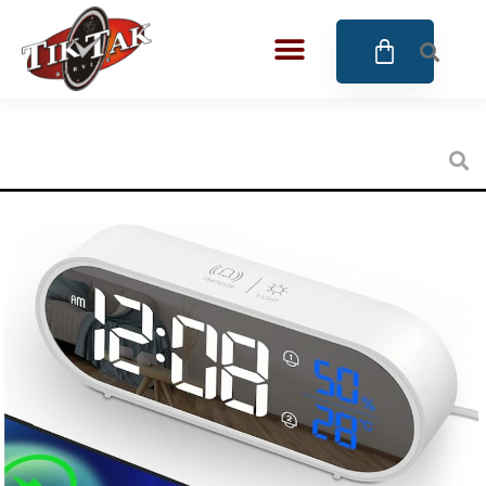
AZE JEWELS
BIGOTTI Milano
CALYPSO
CANGO & RINALDI
CANGO & RINALDI CHARM
CANGO&RINALDI KARÓRÁK