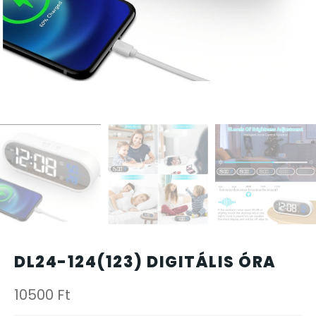
CARTINI
CASIO
DANIEL KLEIN
DIVAT KARÓRÁK (Curren, Oulm,Naviforce, D-Ziner..
DOXA
ESPRIT
DL24-124(123) DIGITÁLIS ÓRA
FALIÓRÁK
10500
Ft
FÉMCSATOK