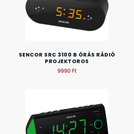
TIMESTAR HÁLÓZATI ÉBRESZTŐÓRÁK
TISSOT
VOSTOK
SENCOR SRC 3100 B ÓRÁS RÁDIÓ
PROJEKTOROS
ZIPPO
9990
Ft
ZSEBKÉS
ZSEBÓRÁK
ZSOLNAY PORCELÁN