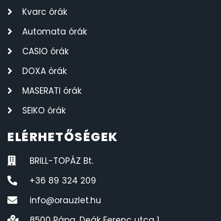
Kvarc órák
Automata órák
CASIO órák
DOXA órák
MASERATI órák
SEIKO órák
ELÉRHETŐSÉGEK
BRILL-TOPÁZ Bt.
+36 89 324 209
info@orauzlet.hu
8500 Pápa, Deák Ferenc utca 1.