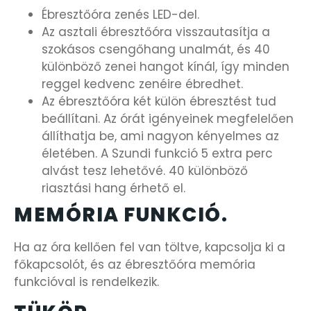
OKOSÓRÁK
Ébresztőóra zenés LED-del.
Az asztali ébresztőóra visszautasítja a
ÖNGYÚJTÓK
szokásos csengőhang unalmát, és 40
különböző zenei hangot kínál, így minden
reggel kedvenc zenéire ébredhet.
ÓRAFORGATÓK
Az ébresztőóra két külön ébresztést tud
beállítani. Az órát igényeinek megfelelően
ÓRÁS GÉPEK
állíthatja be, ami nagyon kényelmes az
életében. A Szundi funkció 5 extra perc
ÓRATARTÓ DOBOZOK
alvást tesz lehetővé. 40 különböző
riasztási hang érhető el.
ORIENT
MEMÓRIA FUNKCIÓ.
POLICE
Ha az óra kellően fel van töltve, kapcsolja ki a
főkapcsolót, és az ébresztőóra memória
PULSAR
funkcióval is rendelkezik.