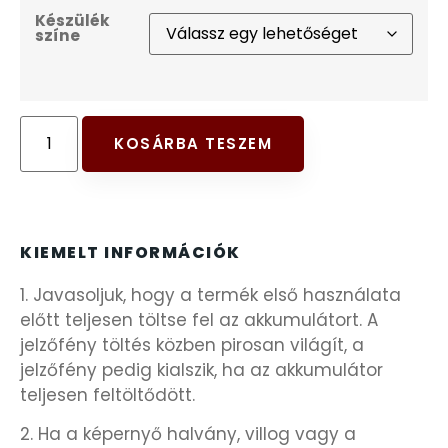
Készülék
FESTINA
színe
FIGURÁS ÉBRESZTŐÓRÁK
FRANCIS DELON
KOSÁRBA TESZEM
FREELOOK
GUESS KARÓRÁK
KIEMELT INFORMÁCIÓK
1. Javasoljuk, hogy a termék első használata
HÁLÓZATI ÓRÁK
előtt teljesen töltse fel az akkumulátort. A
jelzőfény töltés közben pirosan világít, a
HOLLÓHÁZI PORCELÁN
jelzőfény pedig kialszik, ha az akkumulátor
teljesen feltöltődött.
ICE WATCH
2. Ha a képernyő halvány, villog vagy a