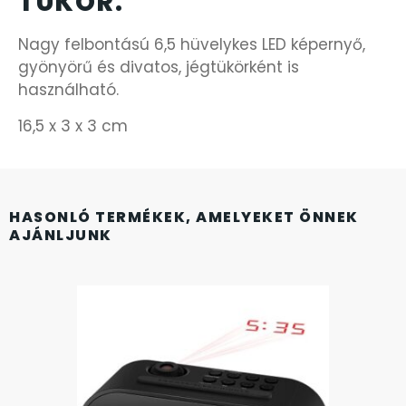
TÜKÖR.
SANTA BARBARA
Nagy felbontású 6,5 hüvelykes LED képernyő,
SECTOR
gyönyörű és divatos, jégtükörként is
használható.
SEIKO
16,5 x 3 x 3 cm
SENCOR
SERGIO TACCHINI
HASONLÓ TERMÉKEK, AMELYEKET ÖNNEK
AJÁNLJUNK
SLAZENGER
STOPPER
SZÁMOLÓGÉPEK
SZÍJAK