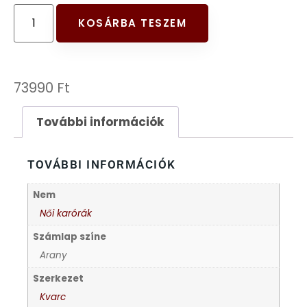
FESTINA
KOSÁRBA TESZEM
FIGURÁS ÉBRESZTŐÓRÁK
73990
Ft
FRANCIS DELON
További információk
FREELOOK
TOVÁBBI INFORMÁCIÓK
GUESS KARÓRÁK
Nem
HÁLÓZATI ÓRÁK
Női karórák
Számlap színe
HOLLÓHÁZI PORCELÁN
Arany
Szerkezet
ICE WATCH
Kvarc