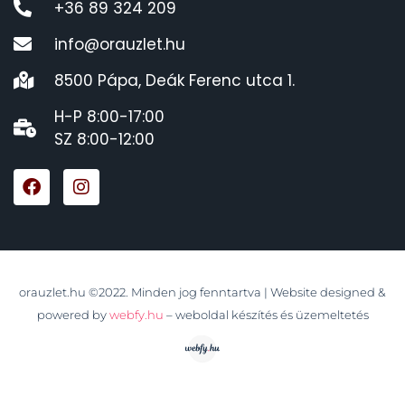
+36 89 324 209
info@orauzlet.hu
8500 Pápa, Deák Ferenc utca 1.
H-P 8:00-17:00
SZ 8:00-12:00
orauzlet.hu ©2022. Minden jog fenntartva | Website designed &
powered by
webfy.hu
– weboldal készítés és üzemeltetés