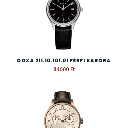
SANTA BARBARA
SECTOR
SEIKO
SENCOR
DOXA 211.10.101.01 FÉRFI KARÓRA
SERGIO TACCHINI
114000
Ft
SLAZENGER
STOPPER
SZÁMOLÓGÉPEK
SZÍJAK