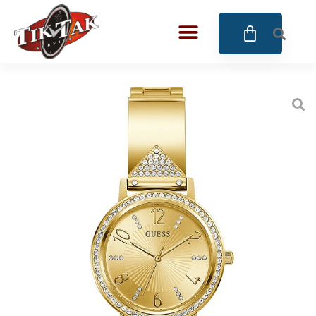
AZE JEWELS
BIGOTTI Milano
CALYPSO
CANGO & RINALDI
CANGO & RINALDI CHARM
CANGO&RINALDI KARÓRÁK