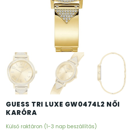
CARTINI
CASIO
DANIEL KLEIN
DIVAT KARÓRÁK (Curren, Oulm,Naviforce, D-Ziner..
DOXA
ESPRIT
GUESS TRI LUXE GW0474L2 NŐI
FALIÓRÁK
KARÓRA
FÉMCSATOK
Külső raktáron (1-3 nap beszállítás)