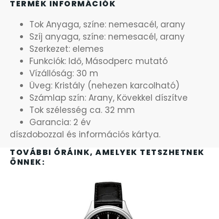
TERMÉK INFORMÁCIÓK
OKOSÓRÁK
Tok Anyaga, színe: nemesacél, arany
ÖNGYÚJTÓK
Szíj anyaga, színe: nemesacél, arany
Szerkezet: elemes
Funkciók: Idő, Másodperc mutató
ÓRAFORGATÓK
Vízállóság: 30 m
Üveg: Kristály (nehezen karcolható)
ÓRÁS GÉPEK
Számlap szín: Arany, Kövekkel díszítve
Tok szélesség ca. 32 mm
ÓRATARTÓ DOBOZOK
Garancia: 2 év
díszdobozzal és információs kártya.
ORIENT
TOVÁBBI ÓRÁINK, AMELYEK TETSZHETNEK
ÖNNEK:
POLICE
PULSAR