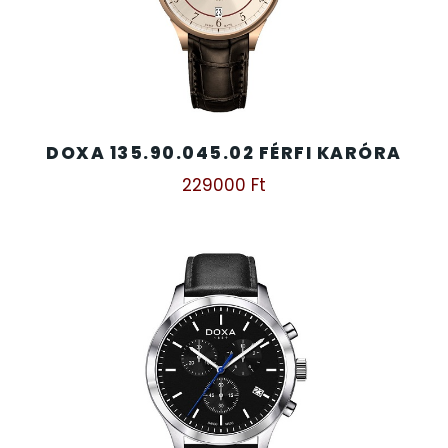
TIMESTAR HÁLÓZATI ÉBRESZTŐÓRÁK
TISSOT
DOXA 135.90.045.02 FÉRFI KARÓRA
VOSTOK
229000
Ft
ZIPPO
ZSEBKÉS
ZSEBÓRÁK
ZSOLNAY PORCELÁN