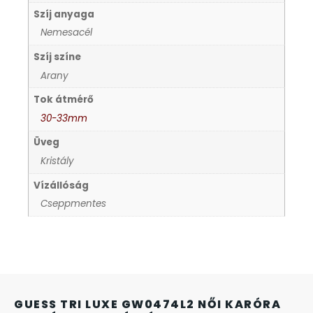
Szíj anyaga
KANDALLÓÓRÁK
Nemesacél
KENNETH COLE
Szíj színe
Arany
LORUS
Tok átmérő
30-33mm
LOTUS STYLE
Üveg
Kristály
MÁRKÁS KARÓRA SZÍJAK
Vízállóság
Cseppmentes
MASERATI
MORGAN
OKOSÓRA SZÍJAK
GUESS TRI LUXE GW0474L2 NŐI KARÓRA