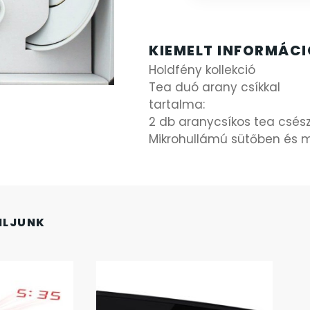
KIEMELT INFORMÁC
Holdfény kollekció
Tea duó arany csíkkal
tartalma:
2 db aranycsíkos tea csész
Mikrohullámú sütőben és
NLJUNK