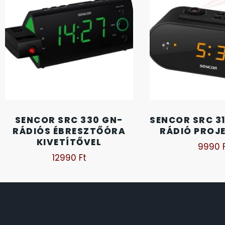
FESTINA
2
FIGURÁS ÉBRESZTŐÓRÁK
33
FRANCIS DELON
1
FREELOOK
5
GUESS KARÓRÁK
109
SENCOR SRC 330 GN-
SENCOR SRC 3
RÁDIÓS ÉBRESZTŐÓRA
RÁDIÓ PROJ
HÁLÓZATI ÓRÁK
19
KIVETÍTŐVEL
9990
12990
Ft
HOLLÓHÁZI PORCELÁN
14
ICE WATCH
226
KANDALLÓÓRÁK
6