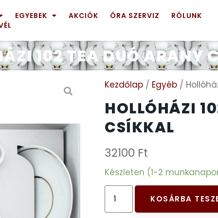
EGYEBEK
AKCIÓK
ÓRA SZERVIZ
RÓLUNK
VÉL
ÁZI 102 TEA DUÓ ARANY 
Kezdőlap
/
Egyéb
/ Hollóhá
HOLLÓHÁZI 1
CSÍKKAL
32100
Ft
Készleten (1-2 munkanapon b
KOSÁRBA TESZ