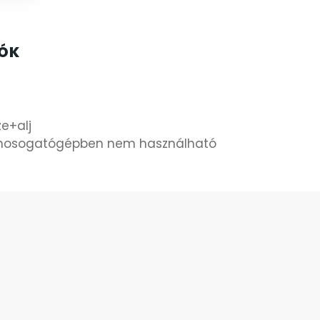
IÓK
e+alj
 mosogatógépben nem használható