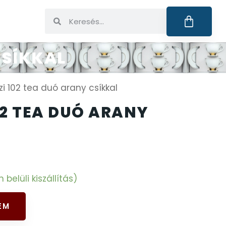
CSÍKKAL
zi 102 tea duó arany csíkkal
02 TEA DUÓ ARANY
elüli kiszállítás)
EM