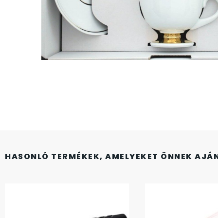
CASIO
615
DANIEL KLEIN
178
DIVAT KARÓRÁK (Curren, Oulm,Naviforce, D-
25
Ziner..)
DOXA
97
ESPRIT
56
HASONLÓ TERMÉKEK, AMELYEKET ÖNNEK AJÁ
FALIÓRÁK
187
FÉMCSATOK
20