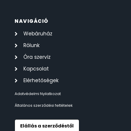
ÖNGYÚJTÓK
83
NAVIGÁCIÓ
ÓRAFORGATÓK
11
Webáruház
ÓRÁS GÉPEK
1
Rólunk
Óra szerviz
ÓRATARTÓ DOBOZOK
45
Kapcsolat
ORIENT
64
Elérhetőségek
POLICE
47
Adatvédelmi Nyilatkozat
Általános szerződési feltételek
PULSAR
11
SANTA BARBARA
7
Elállás a szerződéstől