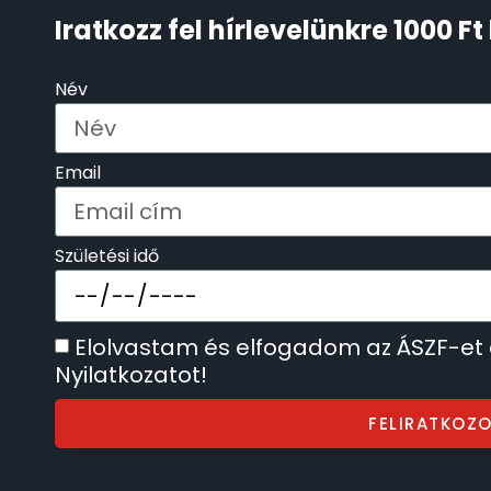
Iratkozz fel hírlevelünkre 1000 
KENNETH COLE
43
Név
LORUS
237
LOTUS STYLE
Email
91
MÁRKÁS KARÓRA SZÍJAK
12
Születési idő
MASERATI
95
Elolvastam és elfogadom az ÁSZF-et
MORGAN
3
Nyilatkozatot!
OKOSÓRA SZÍJAK
9
FELIRATKOZ
OKOSÓRÁK
55