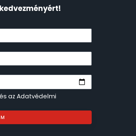
Ft kedvezményért!
 és az Adatvédelmi
OM