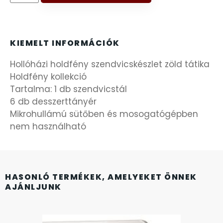
FÉMCSATOK
20
FESTINA
2
KIEMELT INFORMÁCIÓK
FIGURÁS ÉBRESZTŐÓRÁK
33
Hollóházi holdfény szendvicskészlet zöld tátika
Holdfény kollekció
FRANCIS DELON
1
Tartalma: 1 db szendvicstál
6 db desszerttányér
FREELOOK
5
Mikrohullámú sütőben és mosogatógépben
nem használható
GUESS KARÓRÁK
109
HÁLÓZATI ÓRÁK
19
HASONLÓ TERMÉKEK, AMELYEKET ÖNNEK
AJÁNLJUNK
HOLLÓHÁZI PORCELÁN
14
ICE WATCH
226