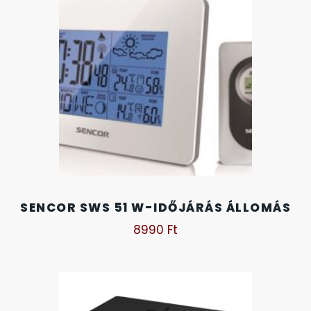
KANDALLÓÓRÁK
6
KENNETH COLE
43
LORUS
237
LOTUS STYLE
91
MÁRKÁS KARÓRA SZÍJAK
12
SENCOR SWS 51 W-IDŐJÁRÁS ÁLLOMÁS
MASERATI
95
8990
Ft
MORGAN
3
OKOSÓRA SZÍJAK
9