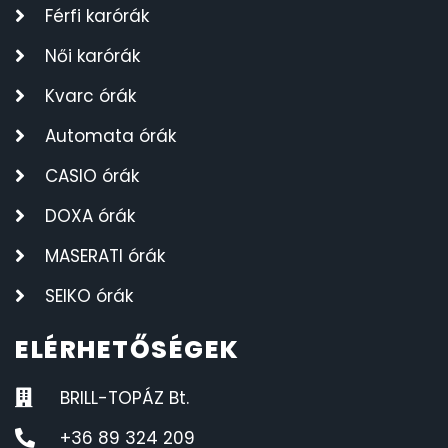
Férfi karórák
Női karórák
Kvarc órák
Automata órák
CASIO órák
DOXA órák
MASERATI órák
SEIKO órák
ELÉRHETŐSÉGEK
BRILL-TOPÁZ Bt.
+36 89 324 209