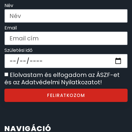
Név
SZÍJAK
8
TIMESTAR HÁLÓZATI ÉBRESZTŐÓRÁK
3
Email
TISSOT
6
Születési idő
VOSTOK
96
ZIPPO
111
Elolvastam és elfogadom az ÁSZF-et
és az Adatvédelmi Nyilatkozatot!
ZSEBKÉS
12
FELIRATKOZOM
ZSEBÓRÁK
48
ZSOLNAY PORCELÁN
42
NAVIGÁCIÓ