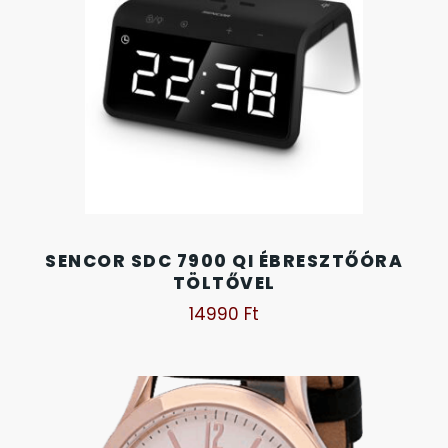
OKOSÓRÁK
55
ÖNGYÚJTÓK
83
ÓRAFORGATÓK
11
ÓRÁS GÉPEK
1
ÓRATARTÓ DOBOZOK
SENCOR SDC 7900 QI ÉBRESZTŐÓRA
45
TÖLTŐVEL
14990
Ft
ORIENT
64
POLICE
47
PULSAR
11