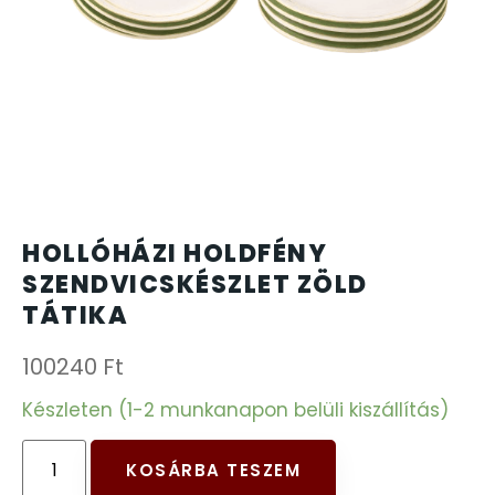
CARTINI
221
CASIO
615
DANIEL KLEIN
178
DIVAT KARÓRÁK (Curren, Oulm,Naviforce, D-
25
HOLLÓHÁZI HOLDFÉNY
Ziner..)
SZENDVICSKÉSZLET ZÖLD
TÁTIKA
DOXA
97
100240
Ft
ESPRIT
56
Készleten (1-2 munkanapon belüli kiszállítás)
FALIÓRÁK
187
KOSÁRBA TESZEM