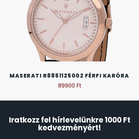
SANTA BARBARA
7
SECTOR
17
SEIKO
62
SENCOR
49
MASERATI R8851125002 FÉRFI KARÓRA
SERGIO TACCHINI
26
89900
Ft
SLAZENGER
7
STOPPER
4
Iratkozz fel hírlevelünkre 1000 Ft
kedvezményért!
SZÁMOLÓGÉPEK
13