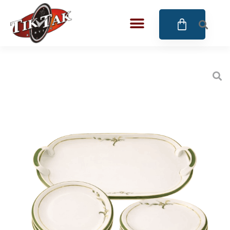
AZE JEWELS
32
BIGOTTI Milano
128
CALYPSO
16
CANGO & RINALDI
4
CANGO & RINALDI CHARM
39
CANGO&RINALDI KARÓRÁK
14