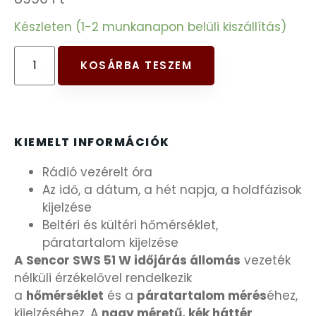
FESTINA
Készleten (1-2 munkanapon belüli kiszállítás)
FIGURÁS ÉBRESZTŐÓRÁK
KOSÁRBA TESZEM
FRANCIS DELON
FREELOOK
KIEMELT INFORMÁCIÓK
Rádió vezérelt óra
GUESS KARÓRÁK
Az idő, a dátum, a hét napja, a holdfázisok
kijelzése
HÁLÓZATI ÓRÁK
Beltéri és kültéri hőmérséklet,
páratartalom kijelzése
HOLLÓHÁZI PORCELÁN
A Sencor SWS 51 W időjárás állomás
vezeték
nélküli érzékelővel rendelkezik
ICE WATCH
a
hőmérséklet
és a
páratartalom mérés
éhez,
kijelzéséhez. A
nagy méretű, kék háttér