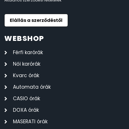
Általános szerződési feltételek
Elállás a szerződéstől
WEBSHOP
Férfi karórák
Női karórák
Kvarc órák
Automata órák
CASIO órák
DOXA órák
MASERATI órák