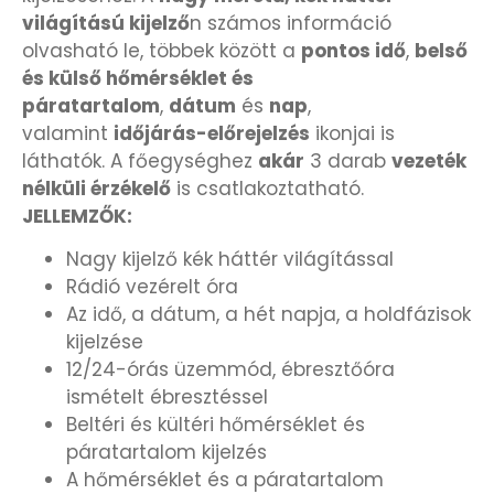
világítású kijelző
n számos információ
KANDALLÓÓRÁK
olvasható le, többek között a
pontos idő
,
belső
és külső hőmérséklet és
KENNETH COLE
páratartalom
,
dátum
és
nap
,
valamint
időjárás-előrejelzés
ikonjai is
LORUS
láthatók. A főegységhez
akár
3 darab
vezeték
nélküli érzékelő
is csatlakoztatható.
LOTUS STYLE
JELLEMZŐK:
Nagy kijelző kék háttér világítással
MÁRKÁS KARÓRA SZÍJAK
Rádió vezérelt óra
Az idő, a dátum, a hét napja, a holdfázisok
MASERATI
kijelzése
12/24-órás üzemmód, ébresztőóra
MORGAN
ismételt ébresztéssel
Beltéri és kültéri hőmérséklet és
OKOSÓRA SZÍJAK
páratartalom kijelzés
A hőmérséklet és a páratartalom