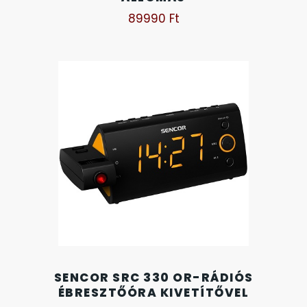
89990
Ft
TIMESTAR HÁLÓZATI ÉBRESZTŐÓRÁK
TISSOT
VOSTOK
ZIPPO
ZSEBKÉS
ZSEBÓRÁK
ZSOLNAY PORCELÁN
SENCOR SRC 330 OR-RÁDIÓS
ÉBRESZTŐÓRA KIVETÍTŐVEL