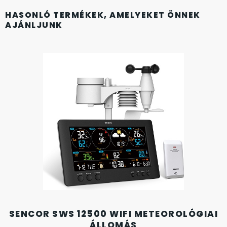
SANTA BARBARA
HASONLÓ TERMÉKEK, AMELYEKET ÖNNEK
AJÁNLJUNK
SECTOR
SEIKO
SENCOR
SERGIO TACCHINI
SLAZENGER
STOPPER
SZÁMOLÓGÉPEK
SENCOR SWS 12500 WIFI METEOROLÓGIAI
ÁLLOMÁS
SZÍJAK