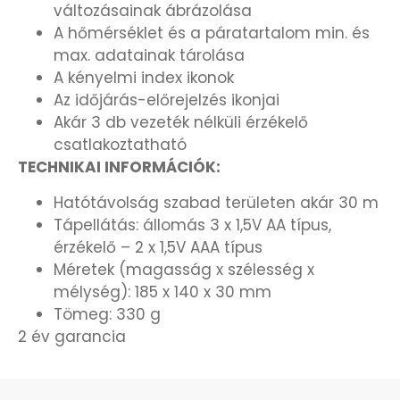
változásainak ábrázolása
OKOSÓRÁK
A hőmérséklet és a páratartalom min. és
max. adatainak tárolása
ÖNGYÚJTÓK
A kényelmi index ikonok
Az időjárás-előrejelzés ikonjai
ÓRAFORGATÓK
Akár 3 db vezeték nélküli érzékelő
csatlakoztatható
ÓRÁS GÉPEK
TECHNIKAI INFORMÁCIÓK:
Hatótávolság szabad területen akár 30 m
ÓRATARTÓ DOBOZOK
Tápellátás: állomás 3 x 1,5V AA típus,
érzékelő – 2 x 1,5V AAA típus
ORIENT
Méretek (magasság x szélesség x
mélység): 185 x 140 x 30 mm
POLICE
Tömeg: 330 g
2 év garancia
PULSAR