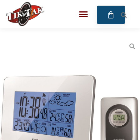
AZE JEWELS
BIGOTTI Milano
CALYPSO
CANGO & RINALDI
CANGO & RINALDI CHARM
CANGO&RINALDI KARÓRÁK