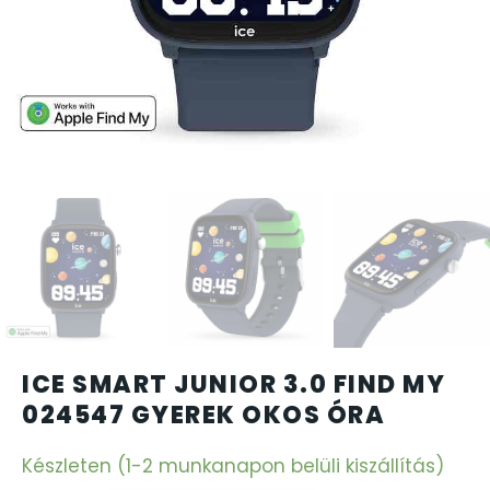
CARTINI
CASIO
DANIEL KLEIN
DIVAT KARÓRÁK (Curren, Oulm,Naviforce, D-Ziner..
DOXA
ESPRIT
ICE SMART JUNIOR 3.0 FIND MY
FALIÓRÁK
024547 GYEREK OKOS ÓRA
FÉMCSATOK
Készleten (1-2 munkanapon belüli kiszállítás)