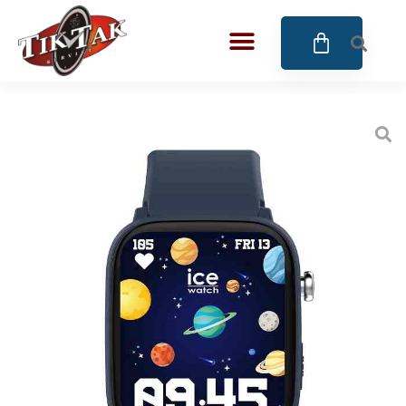
AZE JEWELS
BIGOTTI Milano
CALYPSO
CANGO & RINALDI
CANGO & RINALDI CHARM
CANGO&RINALDI KARÓRÁK