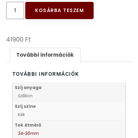
FESTINA
KOSÁRBA TESZEM
FIGURÁS ÉBRESZTŐÓRÁK
41900
Ft
FRANCIS DELON
További információk
FREELOOK
TOVÁBBI INFORMÁCIÓK
GUESS KARÓRÁK
Szíj anyaga
HÁLÓZATI ÓRÁK
Szilikon
Szíj színe
HOLLÓHÁZI PORCELÁN
Kék
Tok átmérő
ICE WATCH
34-36mm