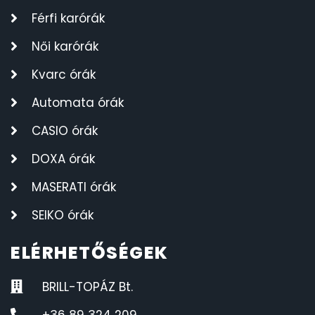
Férfi karórák
Női karórák
Kvarc órák
Automata órák
CASIO órák
DOXA órák
MASERATI órák
SEIKO órák
ELÉRHETŐSÉGEK
BRILL-TOPÁZ Bt.
+36 89 324 209