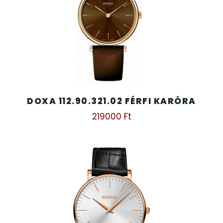
SANTA BARBARA
SECTOR
SEIKO
SENCOR
DOXA 112.90.321.02 FÉRFI KARÓRA
SERGIO TACCHINI
219000
Ft
SLAZENGER
STOPPER
SZÁMOLÓGÉPEK
SZÍJAK