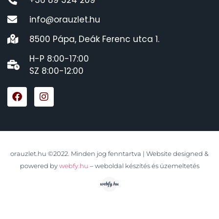
info@orauzlet.hu
8500 Pápa, Deák Ferenc utca 1.
H-P 8:00-17:00
SZ 8:00-12:00
orauzlet.hu ©2022. Minden jog fenntartva | Website designed &
powered by
webfy.hu
– weboldal készítés és üzemeltetés