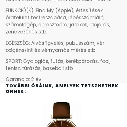
OKOSÓRÁK
FUNKCIÓ(K): Find My (Apple), értesítések,
órafelület testreszabása, lépésszámláló,
ÖNGYÚJTÓK
számológép, ébresztőóra, játékok, időjárás,
zenevezérlés stb.
ÓRAFORGATÓK
EGÉSZSÉG: Alvásfigyelés, pulzusszám, vér
oxigénszint és vérnyomás mérés stb
ÓRÁS GÉPEK
SPORT: Gyaloglás, futás, kerékpározás, foci,
ÓRATARTÓ DOBOZOK
tenisz, túrázás, baseball stb
Garancia: 2 év
ORIENT
TOVÁBBI ÓRÁINK, AMELYEK TETSZHETNEK
ÖNNEK:
POLICE
PULSAR