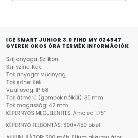
KANDALLÓÓRÁK
KENNETH COLE
ICE SMART JUNIOR 3.0 FIND MY 024547
LORUS
GYEREK OKOS ÓRA TERMÉK INFORMÁCIÓK
LOTUS STYLE
Szíj anyaga: Szilikon
Szíj színe: Kék
Tok anyaga: Műanyag
MÁRKÁS KARÓRA SZÍJAK
Tok színe: Kék
Vízállóság: IP 68
MASERATI
Tok átmérő (gombok nélkül): 35 mm
Tok magasság: 42 mm
MORGAN
KÉPERNYŐS MEGJELENÍTÉS: Amoled 1,75″
KÉPERNYŐ FELBONTÁS: 390×450 pixel
OKOSÓRA SZÍJAK
AKKUMULÁTOR: 200 mAh, lítium akkumulátor