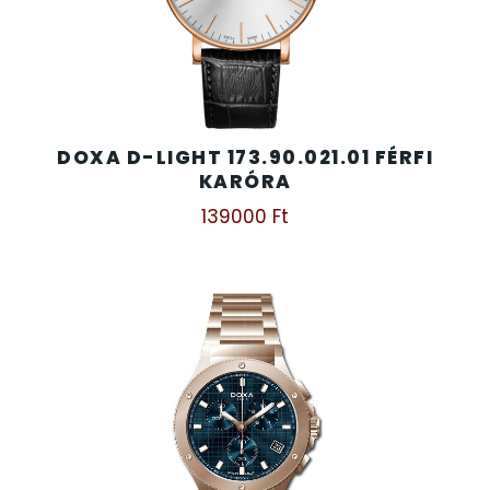
TIMESTAR HÁLÓZATI ÉBRESZTŐÓRÁK
TISSOT
DOXA D-LIGHT 173.90.021.01 FÉRFI
VOSTOK
KARÓRA
139000
Ft
ZIPPO
ZSEBKÉS
ZSEBÓRÁK
ZSOLNAY PORCELÁN