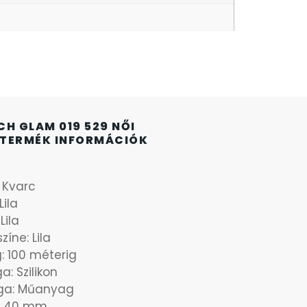
CH GLAM 019 529 NŐI
TERMÉK INFORMÁCIÓK
: Kvarc
Lila
Lila
íne: Lila
g: 100 méterig
a: Szilikon
ga: Műanyag
: 40 mm