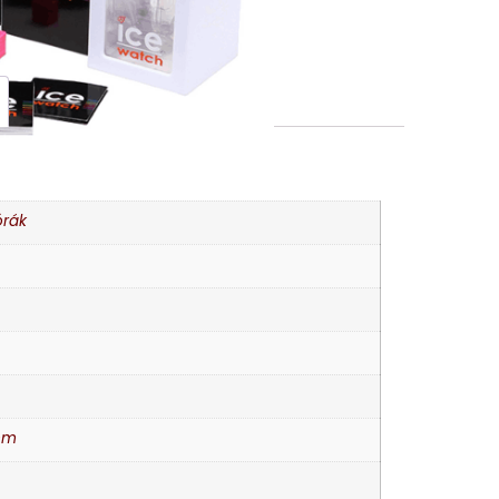
Vélemények (0)
K
órák
mm