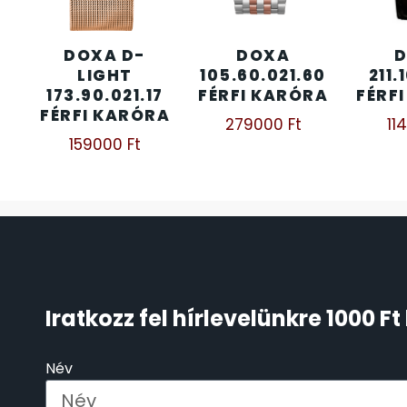
ÖNGYÚJTÓK
83
DOXA D-
DOXA
LIGHT
105.60.021.60
211.
ÓRAFORGATÓK
11
173.90.021.17
FÉRFI KARÓRA
FÉRF
FÉRFI KARÓRA
279000
Ft
11
ÓRÁS GÉPEK
1
159000
Ft
ÓRATARTÓ DOBOZOK
45
ORIENT
64
POLICE
47
Iratkozz fel hírlevelünkre 1000 
PULSAR
11
Név
SANTA BARBARA
7