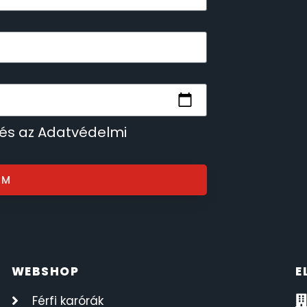
 és az Adatvédelmi
OM
WEBSHOP
E
Férfi karórák