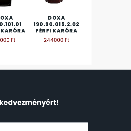
DOXA
DOXA
10.101.01
190.90.015.2.02
I KARÓRA
FÉRFI KARÓRA
4000
Ft
244000
Ft
Ft kedvezményért!