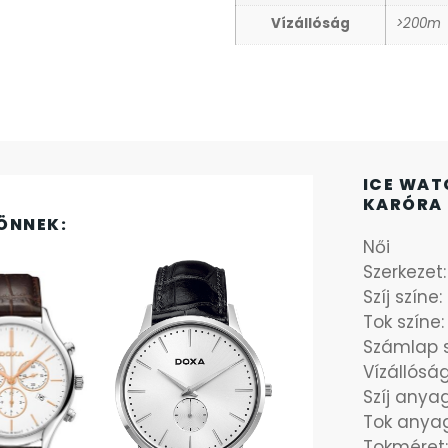
Vízállóság
>200m
ICE WAT
KARÓRA 
ÖNNEK:
Női
Szerkezet
Szíj színe: 
Tok színe: 
Számlap sz
Vízállósá
Szíj anyag
Tok anya
Tokméret