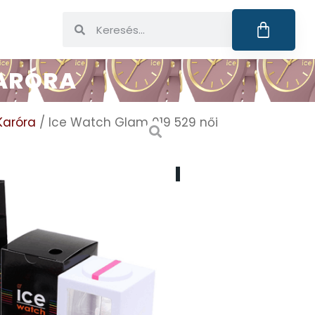
KARÓRA
Karóra
/ Ice Watch Glam 019 529 női
AM 019 529 NŐI
zállítás)
EM