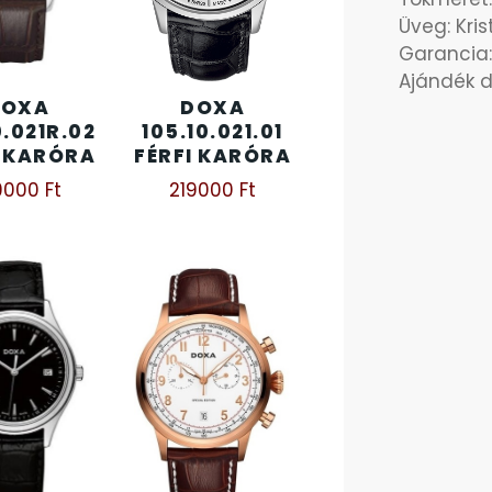
Üveg: Kris
Garancia:
Ajándék 
DOXA
DOXA
0.021R.02
105.10.021.01
I KARÓRA
FÉRFI KARÓRA
9000
Ft
219000
Ft