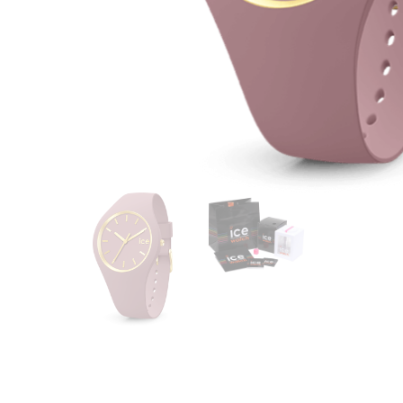
CASIO
615
DANIEL KLEIN
178
DIVAT KARÓRÁK (Curren, Oulm,Naviforce, D-
25
Ziner..)
DOXA
97
ESPRIT
56
FALIÓRÁK
187
FÉMCSATOK
20