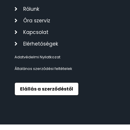
TIMESTAR HÁLÓZATI ÉBRESZTŐÓRÁK
3
Rólunk
Óra szerviz
TISSOT
6
Kapcsolat
VOSTOK
96
Elérhetőségek
ZIPPO
111
Adatvédelmi Nyilatkozat
Általános szerződési feltételek
ZSEBKÉS
12
ZSEBÓRÁK
48
Elállás a szerződéstől
ZSOLNAY PORCELÁN
42