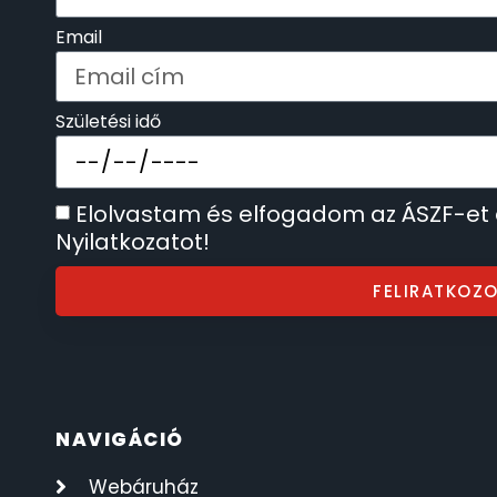
SECTOR
Email
17
SEIKO
62
Születési idő
SENCOR
49
Elolvastam és elfogadom az ÁSZF-et
SERGIO TACCHINI
26
Nyilatkozatot!
SLAZENGER
7
FELIRATKOZ
STOPPER
4
SZÁMOLÓGÉPEK
13
NAVIGÁCIÓ
SZÍJAK
8
Webáruház