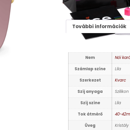
37900
Ft
További információk
TOVÁBBI INFORMÁCIÓ
Nem
Női kar
Számlap színe
Lila
Szerkezet
Kvarc
Szíj anyaga
Szilikon
Szíj színe
Lila
Tok átmérő
40-42
Üveg
Kristály