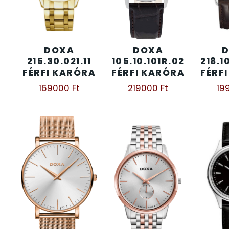
KENNETH COLE
43
DOXA
DOXA
LORUS
237
215.30.021.11
105.10.101R.02
218.1
FÉRFI KARÓRA
FÉRFI KARÓRA
FÉRF
LOTUS STYLE
91
169000
Ft
219000
Ft
19
MÁRKÁS KARÓRA SZÍJAK
12
MASERATI
95
MORGAN
3
OKOSÓRA SZÍJAK
9
OKOSÓRÁK
55