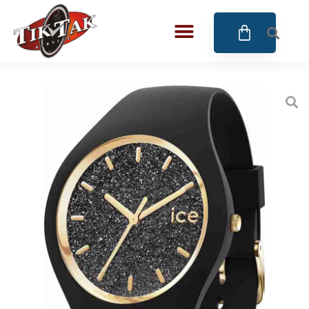
AZE JEWELS
BIGOTTI Milano
CALYPSO
CANGO & RINALDI
CANGO & RINALDI CHARM
CANGO&RINALDI KARÓRÁK