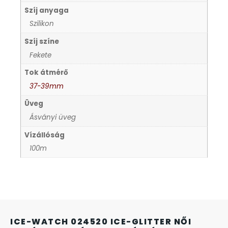
Szíj anyaga
KANDALLÓÓRÁK
Szilikon
KENNETH COLE
Szíj színe
Fekete
LORUS
Tok átmérő
37-39mm
LOTUS STYLE
Üveg
Ásványi üveg
MÁRKÁS KARÓRA SZÍJAK
Vízállóság
100m
MASERATI
MORGAN
OKOSÓRA SZÍJAK
ICE-WATCH 024520 ICE-GLITTER NŐI