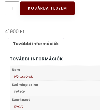
FESTINA
KOSÁRBA TESZEM
FIGURÁS ÉBRESZTŐÓRÁK
41900
Ft
FRANCIS DELON
További információk
FREELOOK
TOVÁBBI INFORMÁCIÓK
GUESS KARÓRÁK
Nem
HÁLÓZATI ÓRÁK
Női karórák
Számlap színe
HOLLÓHÁZI PORCELÁN
Fekete
Szerkezet
ICE WATCH
Kvarc