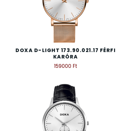
SANTA BARBARA
SECTOR
SEIKO
SENCOR
DOXA D-LIGHT 173.90.021.17 FÉRFI
KARÓRA
159000
Ft
SERGIO TACCHINI
SLAZENGER
STOPPER
SZÁMOLÓGÉPEK
SZÍJAK