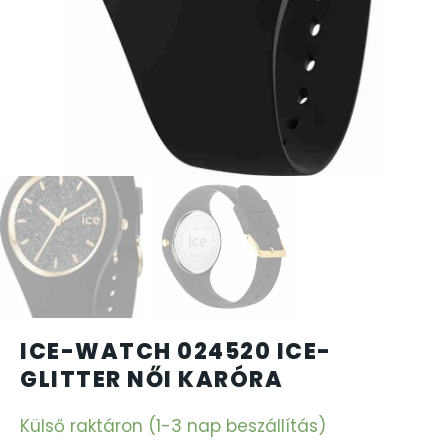
CARTINI
CASIO
DANIEL KLEIN
DIVAT KARÓRÁK (Curren, Oulm,Naviforce, D-Ziner..
DOXA
ESPRIT
ICE-WATCH 024520 ICE-
FALIÓRÁK
GLITTER NŐI KARÓRA
FÉMCSATOK
Külső raktáron (1-3 nap beszállítás)