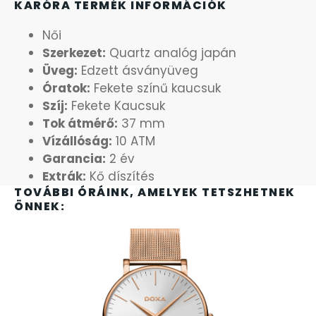
KARÓRA TERMÉK INFORMÁCIÓK
OKOSÓRÁK
Női
ÖNGYÚJTÓK
Szerkezet:
Quartz analóg japán
Üveg:
Edzett ásványüveg
Óratok:
Fekete színű kaucsuk
ÓRAFORGATÓK
Szíj:
Fekete Kaucsuk
Tok átmérő:
37 mm
ÓRÁS GÉPEK
Vízállóság:
10 ATM
Garancia:
2 év
ÓRATARTÓ DOBOZOK
Extrák:
Kő díszítés
TOVÁBBI ÓRÁINK, AMELYEK TETSZHETNEK
ORIENT
ÖNNEK:
POLICE
PULSAR