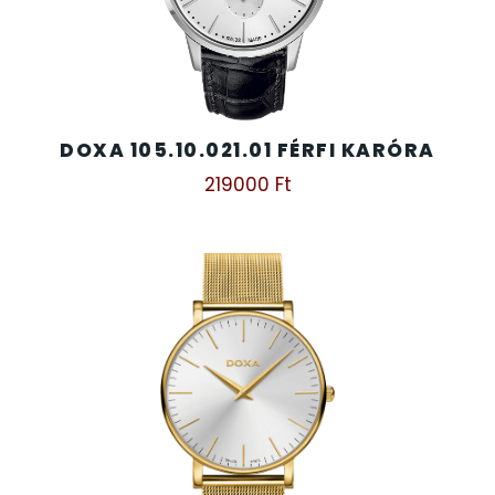
TIMESTAR HÁLÓZATI ÉBRESZTŐÓRÁK
TISSOT
DOXA 105.10.021.01 FÉRFI KARÓRA
VOSTOK
219000
Ft
ZIPPO
ZSEBKÉS
ZSEBÓRÁK
ZSOLNAY PORCELÁN