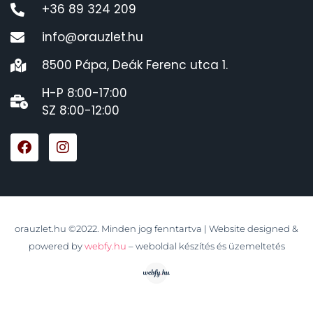
+36 89 324 209
info@orauzlet.hu
8500 Pápa, Deák Ferenc utca 1.
H-P 8:00-17:00
SZ 8:00-12:00
orauzlet.hu ©2022. Minden jog fenntartva | Website designed &
powered by
webfy.hu
– weboldal készítés és üzemeltetés