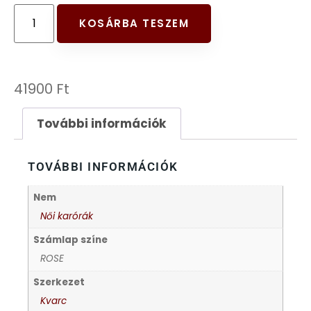
FESTINA
KOSÁRBA TESZEM
FIGURÁS ÉBRESZTŐÓRÁK
41900
Ft
FRANCIS DELON
További információk
FREELOOK
TOVÁBBI INFORMÁCIÓK
GUESS KARÓRÁK
Nem
HÁLÓZATI ÓRÁK
Női karórák
Számlap színe
HOLLÓHÁZI PORCELÁN
ROSE
Szerkezet
ICE WATCH
Kvarc