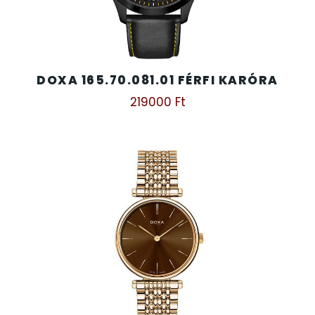
TIMESTAR HÁLÓZATI ÉBRESZTŐÓRÁK
TISSOT
DOXA 165.70.081.01 FÉRFI KARÓRA
219000
Ft
VOSTOK
ZIPPO
ZSEBKÉS
ZSEBÓRÁK
ZSOLNAY PORCELÁN