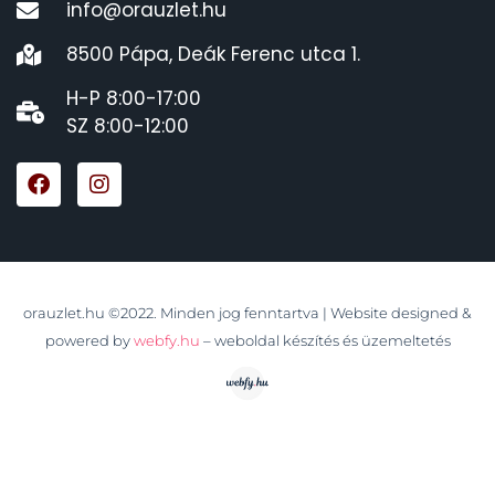
info@orauzlet.hu
8500 Pápa, Deák Ferenc utca 1.
H-P 8:00-17:00
SZ 8:00-12:00
orauzlet.hu ©2022. Minden jog fenntartva | Website designed &
powered by
webfy.hu
– weboldal készítés és üzemeltetés