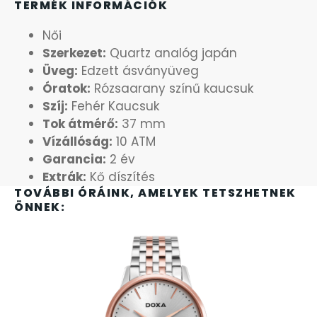
TERMÉK INFORMÁCIÓK
OKOSÓRÁK
Női
ÖNGYÚJTÓK
Szerkezet:
Quartz analóg japán
Üveg:
Edzett ásványüveg
Óratok:
Rózsaarany színű kaucsuk
ÓRAFORGATÓK
Szíj:
Fehér Kaucsuk
Tok átmérő:
37 mm
ÓRÁS GÉPEK
Vízállóság:
10 ATM
Garancia:
2 év
ÓRATARTÓ DOBOZOK
Extrák:
Kő díszítés
TOVÁBBI ÓRÁINK, AMELYEK TETSZHETNEK
ORIENT
ÖNNEK:
POLICE
PULSAR