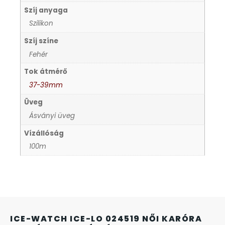
Szíj anyaga
KANDALLÓÓRÁK
Szilikon
KENNETH COLE
Szíj színe
Fehér
LORUS
Tok átmérő
37-39mm
LOTUS STYLE
Üveg
Ásványi üveg
MÁRKÁS KARÓRA SZÍJAK
Vízállóság
100m
MASERATI
MORGAN
OKOSÓRA SZÍJAK
ICE-WATCH ICE-LO 024519 NŐI KARÓRA