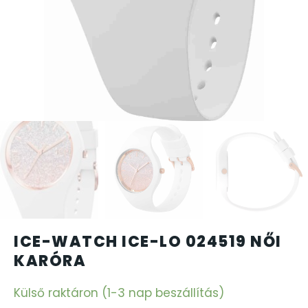
CARTINI
CASIO
DANIEL KLEIN
DIVAT KARÓRÁK (Curren, Oulm,Naviforce, D-Ziner..
DOXA
ESPRIT
ICE-WATCH ICE-LO 024519 NŐI
FALIÓRÁK
KARÓRA
FÉMCSATOK
Külső raktáron (1-3 nap beszállítás)