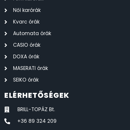
Női karórák
Kvarc órák
Automata órák
CASIO órák
DOXA órák
MASERATI órák
SEIKO órák
ELÉRHETŐSÉGEK
BRILL-TOPÁZ Bt.
+36 89 324 209