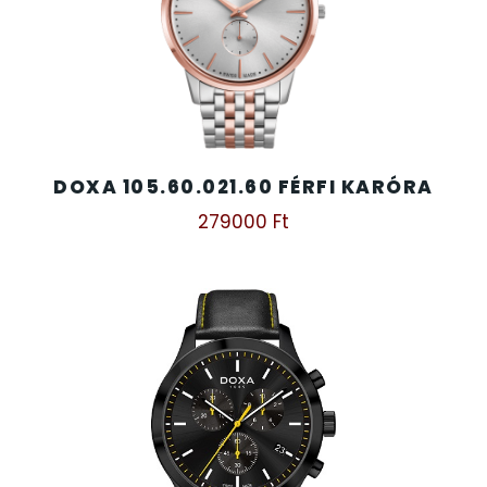
SANTA BARBARA
SECTOR
SEIKO
SENCOR
DOXA 105.60.021.60 FÉRFI KARÓRA
279000
Ft
SERGIO TACCHINI
SLAZENGER
STOPPER
SZÁMOLÓGÉPEK
SZÍJAK