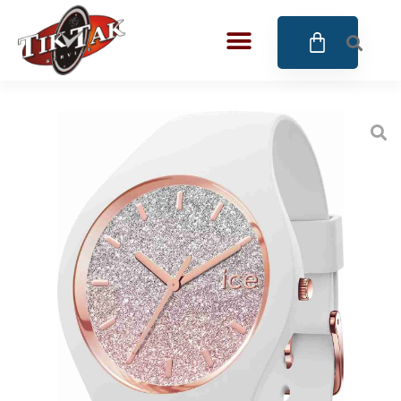
AZE JEWELS
BIGOTTI Milano
CALYPSO
CANGO & RINALDI
CANGO & RINALDI CHARM
CANGO&RINALDI KARÓRÁK