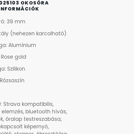
025103 OKOSÓRA
INFORMÁCIÓK
rő: 39 mm
stály (nehezen karcolható)
ga: Alumínium
: Rose gold
a: Szilikon
: Rózsaszín
: Strava kompatibilis,
 elemzés, bluetooth hívás,
ek, óralap testreszabása,
kapcsolt képernyő,
láló, stopper, ébresztőóra,