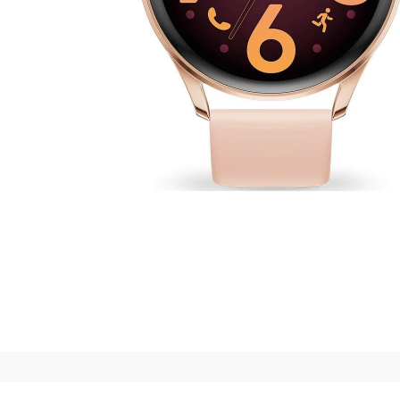
CASIO
615
DANIEL KLEIN
178
DIVAT KARÓRÁK (Curren, Oulm,Naviforce, D-
25
Ziner..)
DOXA
97
ESPRIT
56
FALIÓRÁK
187
FÉMCSATOK
20