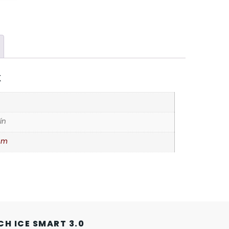
K
ín
mm
CH ICE SMART 3.0