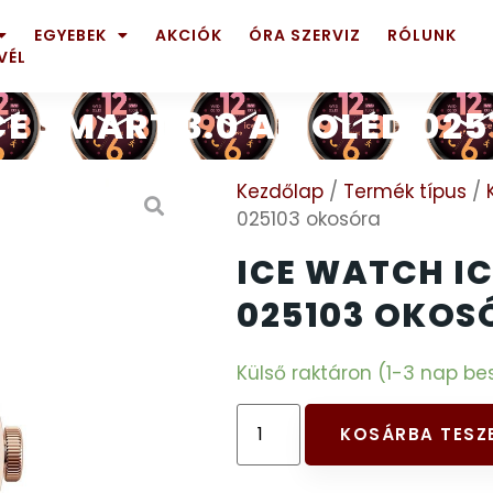
EGYEBEK
AKCIÓK
ÓRA SZERVIZ
RÓLUNK
VÉL
CE SMART 3.0 AMOLED 02
Kezdőlap
/
Termék típus
/
025103 okosóra
ICE WATCH I
025103 OKOS
Külső raktáron (1-3 nap bes
KOSÁRBA TESZ