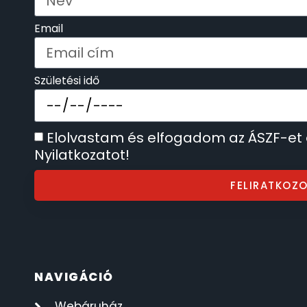
TIMESTAR HÁLÓZATI ÉBRESZTŐÓRÁK
3
Email
TISSOT
6
Születési idő
VOSTOK
96
ZIPPO
111
Elolvastam és elfogadom az ÁSZF-et
Nyilatkozatot!
ZSEBKÉS
12
FELIRATKOZ
ZSEBÓRÁK
48
ZSOLNAY PORCELÁN
42
NAVIGÁCIÓ
Webáruház