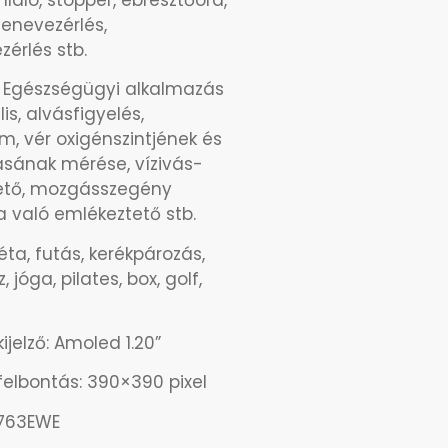
zenevezérlés,
érlés stb.
 Egészségügyi alkalmazás
is, alvásfigyelés,
m, vér oxigénszintjének és
sának mérése, vízivás-
ető, mozgásszegény
 való emlékeztető stb.
éta, futás, kerékpározás,
z, jóga, pilates, box, golf,
jelző: Amoled 1.20”
elbontás: 390×390 pixel
8763EWE