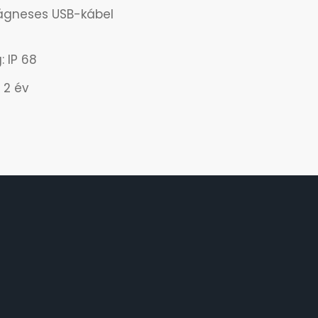
ágneses USB-kábel
)
: IP 68
 2 év