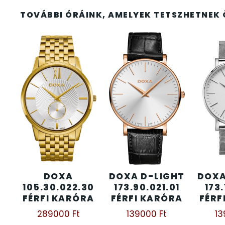
FESTINA
2
TOVÁBBI ÓRÁINK, AMELYEK TETSZHETNEK 
FIGURÁS ÉBRESZTŐÓRÁK
33
FRANCIS DELON
1
FREELOOK
5
GUESS KARÓRÁK
109
HÁLÓZATI ÓRÁK
19
HOLLÓHÁZI PORCELÁN
14
DOXA
DOXA D-LIGHT
DOXA
105.30.022.30
173.90.021.01
173.
ICE WATCH
226
FÉRFI KARÓRA
FÉRFI KARÓRA
FÉRF
289000
Ft
139000
Ft
1
KANDALLÓÓRÁK
6