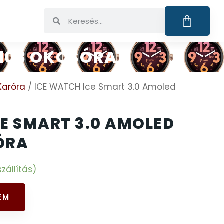
5103 OKOSÓRA
Karóra
/ ICE WATCH Ice Smart 3.0 Amoled
CE SMART 3.0 AMOLED
ÓRA
zállítás)
EM