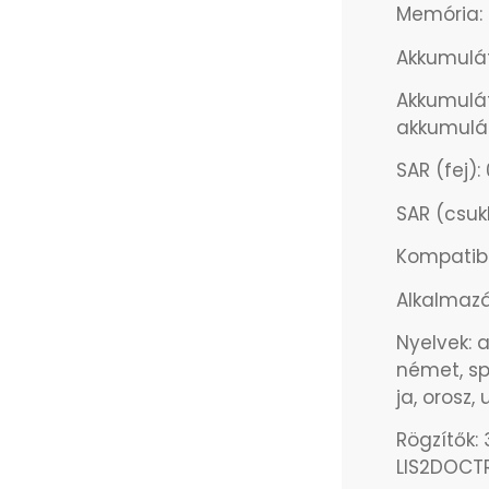
Memória: 
Akkumulá
Akkumulát
akkumulá
SAR (fej)
SAR (csukl
Kompatibil
Alkalmazá
Nyelvek: a
német, spa
ja, orosz,
Rögzítők:
LIS2DOCT