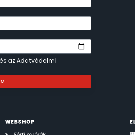
 és az Adatvédelmi
OM
WEBSHOP
E
Férfi karórák