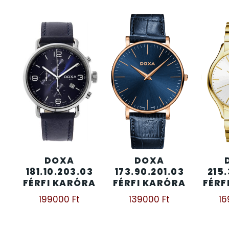
KENNETH COLE
43
LORUS
237
LOTUS STYLE
91
MÁRKÁS KARÓRA SZÍJAK
12
MASERATI
95
DOXA
DOXA
MORGAN
3
181.10.203.03
173.90.201.03
215.
FÉRFI KARÓRA
FÉRFI KARÓRA
FÉRF
OKOSÓRA SZÍJAK
9
199000
Ft
139000
Ft
1
OKOSÓRÁK
55