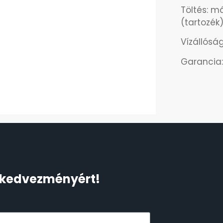
Töltés: m
(tartozék
Vízállóság
Garancia:
Ft kedvezményért!