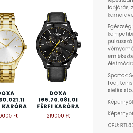
időjárás, 
kameravez
Egészség:
kompatibil
pulzusszá
vérnyomá
emlékezt
életmódra
Sportok: S
foci, tenis
síelés stb.
DOXA
DOXA
30.021.11
165.70.081.01
Képernyőki
I KARÓRA
FÉRFI KARÓRA
Képernyőf
69000
Ft
219000
Ft
CPU: RTL