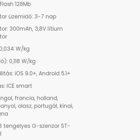
Flash 128Mb
tor üzemidő: 3-7 nap
or: 300mAh, 3,8V lítium
tor
: 0,034 W/kg
ó): 0,118 W/kg
itás: iOS 9.0+, Android 5.1+
s: ICE smart
ngol, francia, holland,
nyol, olasz, portugál, kínai,
 una
 3 tengelyes G-szenzor ST-
R