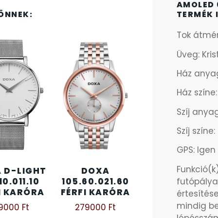
AMOLED 
ÖNNEK:
TERMÉK 
Tok átmé
Üveg: Kri
Ház anya
Ház színe
Szíj anyag
Szíj színe
GPS: Igen
Funkció(k)
 D-LIGHT
DOXA
10.011.10
105.60.021.60
futópálya
I KARÓRA
FÉRFI KARÓRA
értesítés
mindig be
39000
Ft
279000
Ft
lépésszám