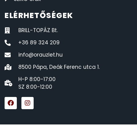
ELÉRHETŐSÉGEK
BRILL-TOPÁZ Bt.
+36 89 324 209
info@orauzlet.hu
8500 Pápa, Deák Ferenc utca 1.
H-P 8:00-17:00
SZ 8:00-12:00