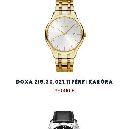
TIMESTAR HÁLÓZATI ÉBRESZTŐÓRÁK
TISSOT
VOSTOK
ZIPPO
ZSEBKÉS
DOXA 215.30.021.11 FÉRFI KARÓRA
169000
Ft
ZSEBÓRÁK
ZSOLNAY PORCELÁN