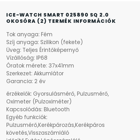
KANDALLÓÓRÁK
ICE-WATCH SMART 025890 SQ 2.0
OKOSÓRA (2) TERMÉK INFORMÁCIÓK
KENNETH COLE
Tok anyaga: Fém
LORUS
Szíj anyaga: Szilikon (fekete)
Üveg: Teljes Érintőképernyő
Vízállóság: IP68
LOTUS STYLE
Óratok mérete: 37x41mm
Szerkezet: Akkumlátor
MÁRKÁS KARÓRA SZÍJAK
Garancia: 2 év
MASERATI
érzékelők: Gyorsulásmérő, Pulzusmérő,
Oximeter (Pulzoximéter)
Kapcsolódás: Bluetooth
MORGAN
Egyéb funkciók:
Pulzusmérő,Kerékpározás,Kerékpáros
OKOSÓRA SZÍJAK
követés,Visszaszámláló