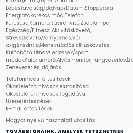
időzítő,Futás,Lépésszámláló
OKOSÓRÁK
Lépéstávolság,Idő,Nap/Dátum,Stopperóra
Energiatakarékos mód,Telefon
ÖNGYÚJTÓK
keresése,Kamera távirányító,Zseblámpa,
Egészség/Fitnesz: Aktivitáskövető,
ÓRAFORGATÓK
Stresszkövető,Vérnyomás,Vér
oxigénszintje,Menstruációs cikluskövetés
Különböző fitnesz edzések/sport
ÓRÁS GÉPEK
módok,Kalóriamérő,Alvásmonitor,Hangvezérlés,Érte
Zenevezérlés,Időjárás
ÓRATARTÓ DOBOZOK
Telefonhívás-értesítések
ORIENT
Okostelefon hívások elutasítása
Okostelefon hívások fogadása
Üzenetértesítések
POLICE
E-mail értesítések
PULSAR
Magyar nyelvű használati utasítás
TOVÁBBI ÓRÁINK, AMELYEK TETSZHETNEK