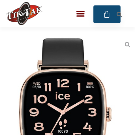
AZE JEWELS
BIGOTTI Milano
CALYPSO
CANGO & RINALDI
CANGO & RINALDI CHARM
CANGO&RINALDI KARÓRÁK