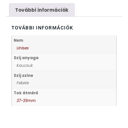
FESTINA
További információk
FIGURÁS ÉBRESZTŐÓRÁK
TOVÁBBI INFORMÁCIÓK
FRANCIS DELON
Nem
Unisex
FREELOOK
Szíj anyaga
Kaucsuk
GUESS KARÓRÁK
Szíj színe
Fekete
HÁLÓZATI ÓRÁK
Tok átmérő
37-39mm
HOLLÓHÁZI PORCELÁN
ICE WATCH