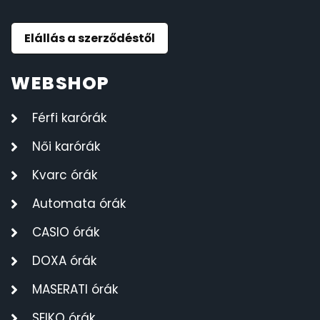
Elállás a szerződéstől
WEBSHOP
Férfi karórák
Női karórák
Kvarc órák
Automata órák
CASIO órák
DOXA órák
MASERATI órák
SEIKO órák