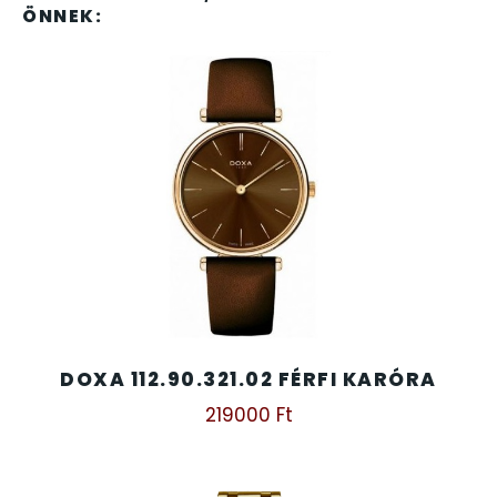
SANTA BARBARA
ÖNNEK:
SECTOR
SEIKO
SENCOR
SERGIO TACCHINI
SLAZENGER
STOPPER
DOXA 112.90.321.02 FÉRFI KARÓRA
219000
Ft
SZÁMOLÓGÉPEK
SZÍJAK