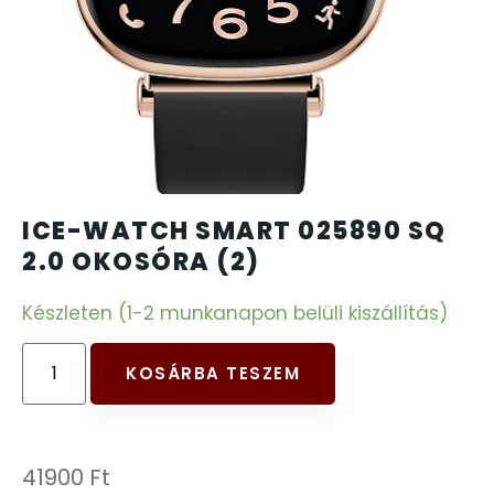
CARTINI
CASIO
DANIEL KLEIN
DIVAT KARÓRÁK (Curren, Oulm,Naviforce, D-Ziner..
ICE-WATCH SMART 025890 SQ
2.0 OKOSÓRA (2)
DOXA
Készleten (1-2 munkanapon belüli kiszállítás)
ESPRIT
KOSÁRBA TESZEM
FALIÓRÁK
FÉMCSATOK
41900
Ft