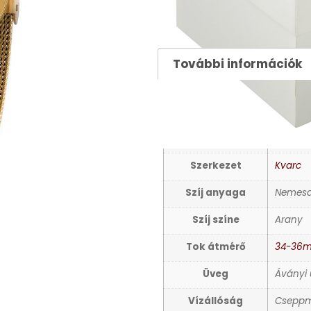
29990
Ft
49900
Ft
További információk
TOVÁBBI INFORMÁCIÓ
Nem
Női kar
Szerkezet
Kvarc
Szíj anyaga
Nemesa
Szíj színe
Arany
Tok átmérő
34-36
Üveg
Áványi
Vízállóság
Cseppm