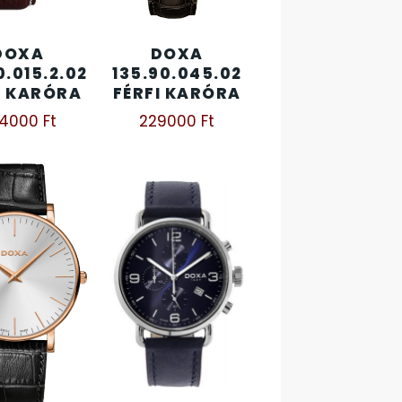
DOXA
DOXA
0.015.2.02
135.90.045.02
I KARÓRA
FÉRFI KARÓRA
44000
Ft
229000
Ft