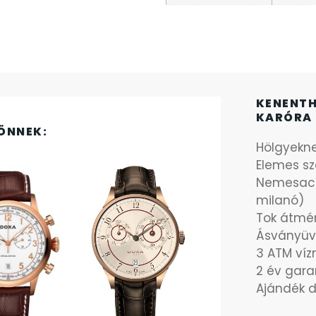
KENENTH
KARÓRA 
ÖNNEK:
Hölgyekn
Elemes sz
Nemesacél
milanó)
Tok átmé
Ásványü
3 ATM ví
2 év gara
Ajándék 