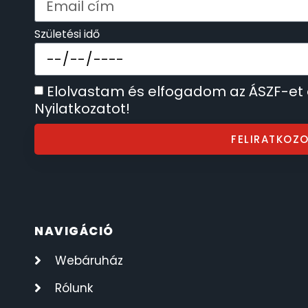
SECTOR
17
Születési idő
SEIKO
62
Elolvastam és elfogadom az ÁSZF-et
SENCOR
49
Nyilatkozatot!
SERGIO TACCHINI
26
FELIRATKOZ
SLAZENGER
7
STOPPER
4
NAVIGÁCIÓ
SZÁMOLÓGÉPEK
13
Webáruház
SZÍJAK
Rólunk
8