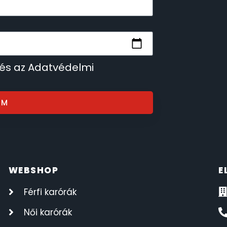
 és az Adatvédelmi
OM
WEBSHOP
E
Férfi karórák
Női karórák