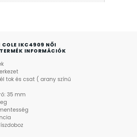
 COLE IKC4909 NŐI
TERMÉK INFORMÁCIÓK
ek
erkezet
 tok és csat ( arany színű
rő: 35 mm
veg
zmentesség
ncia
díszdoboz