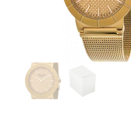
CASIO
615
DANIEL KLEIN
178
DIVAT KARÓRÁK (Curren, Oulm,Naviforce, D-
25
Ziner..)
DOXA
97
ESPRIT
56
FALIÓRÁK
187
FÉMCSATOK
20