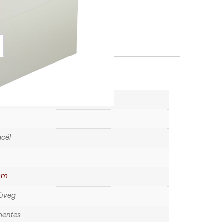
K
órák
cél
mm
 üveg
entes