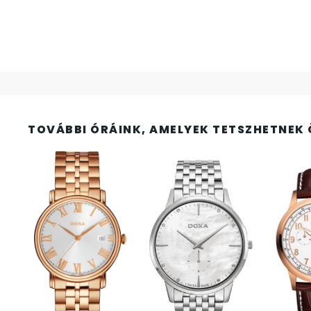
FESTINA
2
FIGURÁS ÉBRESZTŐÓRÁK
33
FRANCIS DELON
1
FREELOOK
5
TOVÁBBI ÓRÁINK, AMELYEK TETSZHETNEK 
GUESS KARÓRÁK
109
HÁLÓZATI ÓRÁK
19
HOLLÓHÁZI PORCELÁN
14
ICE WATCH
226
KANDALLÓÓRÁK
6