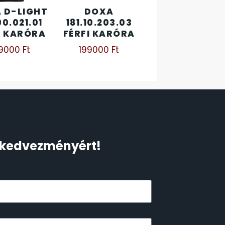
 D-LIGHT
DOXA
90.021.01
181.10.203.03
I KARÓRA
FÉRFI KARÓRA
39000
Ft
199000
Ft
Ft kedvezményért!