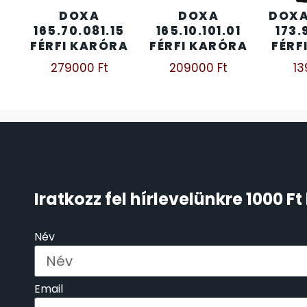
DOXA
DOXA
DOXA
ÖNGYÚJTÓK
83
165.70.081.15
165.10.101.01
173.
FÉRFI KARÓRA
FÉRFI KARÓRA
FÉRF
ÓRAFORGATÓK
279000
Ft
209000
Ft
1
11
ÓRÁS GÉPEK
1
ÓRATARTÓ DOBOZOK
45
ORIENT
64
Iratkozz fel hírlevelünkre 1000 
POLICE
47
Név
PULSAR
11
Email
SANTA BARBARA
7