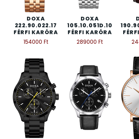
KENNETH COLE
43
DOXA
DOXA
222.90.022.17
105.10.051D.10
190.9
LORUS
FÉRFI KARÓRA
FÉRFI KARÓRA
FÉRF
237
154000
Ft
289000
Ft
2
LOTUS STYLE
91
MÁRKÁS KARÓRA SZÍJAK
12
MASERATI
95
MORGAN
3
OKOSÓRA SZÍJAK
9
OKOSÓRÁK
55