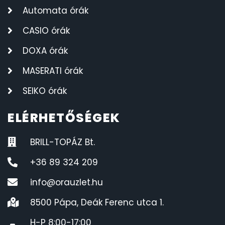
Automata órák
CASIO órák
DOXA órák
MASERATI órák
SEIKO órák
ELÉRHETŐSÉGEK
BRILL-TOPÁZ Bt.
+36 89 324 209
info@orauzlet.hu
8500 Pápa, Deák Ferenc utca 1.
H-P 8:00-17:00