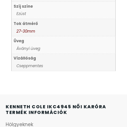
KANDALLÓÓRÁK
Szíj színe
Ezüst
KENNETH COLE
Tok átmérő
27-30mm
LORUS
Üveg
Áványi üveg
LOTUS STYLE
Vízállóság
Cseppmentes
MÁRKÁS KARÓRA SZÍJAK
MASERATI
MORGAN
KENNETH COLE IKC4945 NŐI KARÓRA
TERMÉK INFORMÁCIÓK
OKOSÓRA SZÍJAK
Hölgyeknek