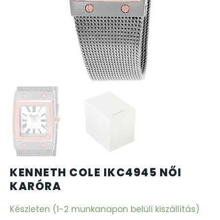
CARTINI
CASIO
DANIEL KLEIN
DIVAT KARÓRÁK (Curren, Oulm,Naviforce, D-Ziner..
DOXA
ESPRIT
KENNETH COLE IKC4945 NŐI
FALIÓRÁK
KARÓRA
FÉMCSATOK
Készleten (1-2 munkanapon belüli kiszállítás)