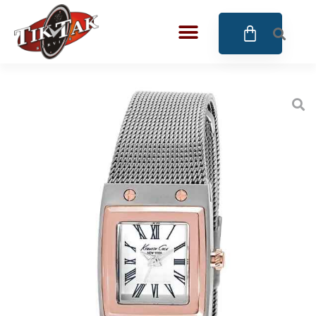
AZE JEWELS
BIGOTTI Milano
CALYPSO
CANGO & RINALDI
CANGO & RINALDI CHARM
CANGO&RINALDI KARÓRÁK