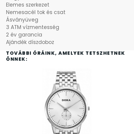
OKOSÓRÁK
Elemes szerkezet
Nemesacél tok és csat
Ásványüveg
ÖNGYÚJTÓK
3 ATM vízmentesség
2 év garancia
ÓRAFORGATÓK
Ajándék díszdoboz
TOVÁBBI ÓRÁINK, AMELYEK TETSZHETNEK
ÓRÁS GÉPEK
ÖNNEK:
ÓRATARTÓ DOBOZOK
ORIENT
POLICE
PULSAR