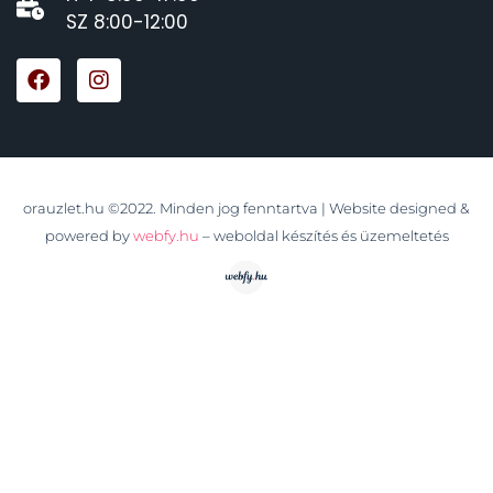
SZ 8:00-12:00
orauzlet.hu ©2022. Minden jog fenntartva | Website designed &
powered by
webfy.hu
– weboldal készítés és üzemeltetés