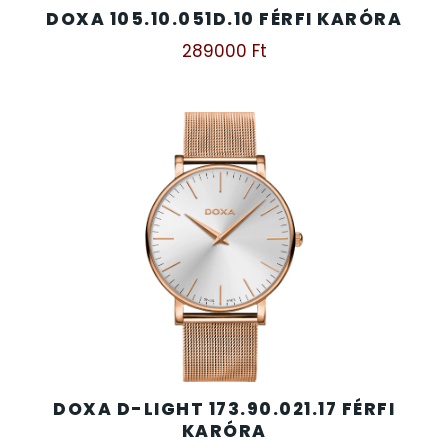
DOXA 105.10.051D.10 FÉRFI KARÓRA
289000
Ft
TIMESTAR HÁLÓZATI ÉBRESZTŐÓRÁK
TISSOT
VOSTOK
ZIPPO
ZSEBKÉS
ZSEBÓRÁK
ZSOLNAY PORCELÁN
DOXA D-LIGHT 173.90.021.17 FÉRFI
KARÓRA