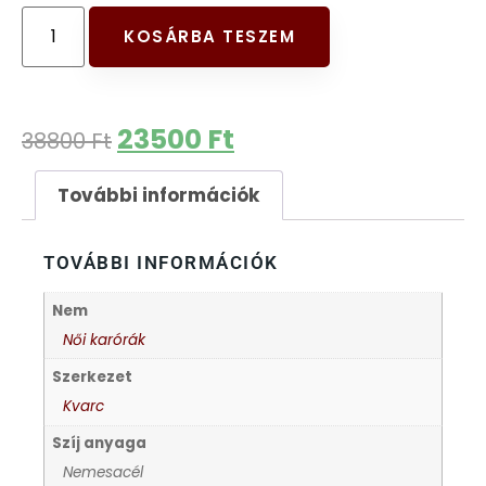
FESTINA
KOSÁRBA TESZEM
FIGURÁS ÉBRESZTŐÓRÁK
23500
Ft
38800
Ft
FRANCIS DELON
További információk
FREELOOK
TOVÁBBI INFORMÁCIÓK
GUESS KARÓRÁK
Nem
HÁLÓZATI ÓRÁK
Női karórák
Szerkezet
HOLLÓHÁZI PORCELÁN
Kvarc
Szíj anyaga
ICE WATCH
Nemesacél