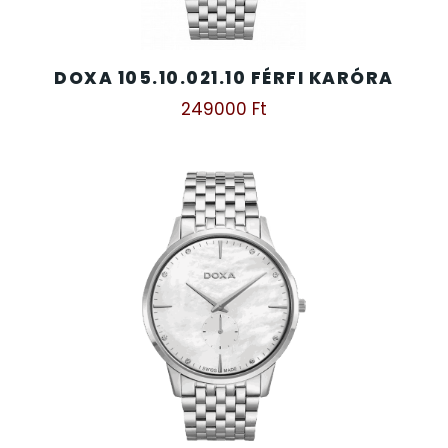
SANTA BARBARA
SECTOR
DOXA 105.10.021.10 FÉRFI KARÓRA
249000
Ft
SEIKO
SENCOR
SERGIO TACCHINI
SLAZENGER
STOPPER
SZÁMOLÓGÉPEK
SZÍJAK