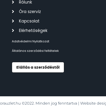
Rólunk
TIMESTAR HÁLÓZATI ÉBRESZTŐÓRÁK
3
Óra szerviz
TISSOT
6
Kapcsolat
Elérhetőségek
VOSTOK
96
Adatvédelmi Nyilatkozat
ZIPPO
111
Általános szerződési feltételek
ZSEBKÉS
12
Elállás a szerződéstől
ZSEBÓRÁK
48
ZSOLNAY PORCELÁN
42
orauzlet.hu ©2022. Minden jog fenntartva | Website de