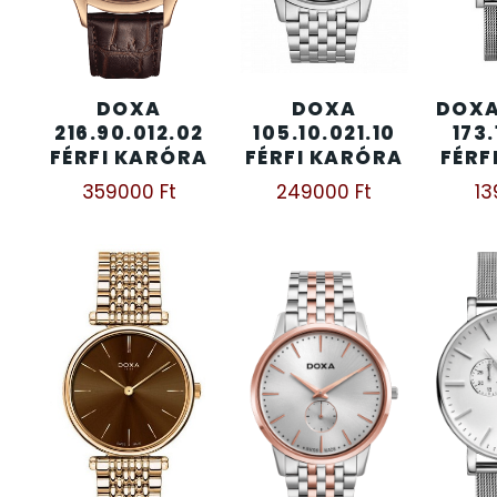
KENNETH COLE
43
DOXA
DOXA
DOXA
LORUS
237
216.90.012.02
105.10.021.10
173.
FÉRFI KARÓRA
FÉRFI KARÓRA
FÉRF
LOTUS STYLE
91
359000
Ft
249000
Ft
1
MÁRKÁS KARÓRA SZÍJAK
12
MASERATI
95
MORGAN
3
OKOSÓRA SZÍJAK
9
OKOSÓRÁK
55