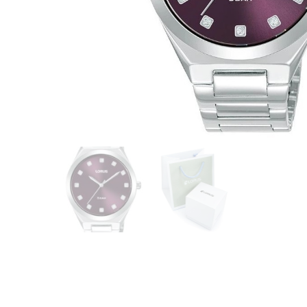
CASIO
615
DANIEL KLEIN
178
DIVAT KARÓRÁK (Curren, Oulm,Naviforce, D-
25
Ziner..)
DOXA
97
ESPRIT
56
FALIÓRÁK
187
FÉMCSATOK
20