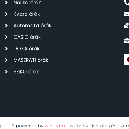
Női karórák
Kvarc órák
Automata órák
CASIO órák
DOXA órák
MASERATI órák
SEIKO órák
signed & powered by
webfy.hu
– weboldal készítés és üze