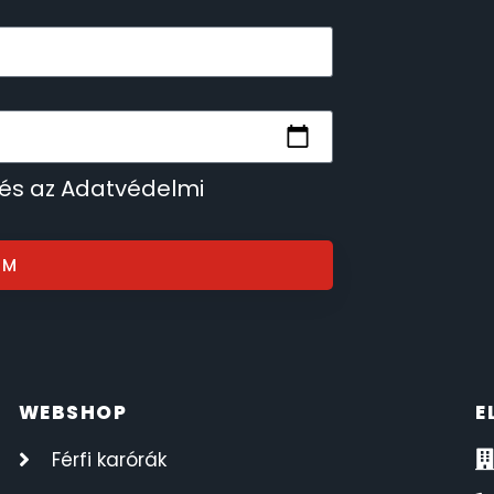
 és az Adatvédelmi
OM
WEBSHOP
E
Férfi karórák