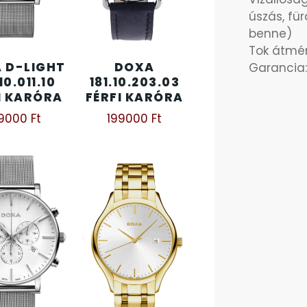
úszás, fü
benne)
Tok átmé
 D-LIGHT
DOXA
Garancia:
10.011.10
181.10.203.03
I KARÓRA
FÉRFI KARÓRA
39000
Ft
199000
Ft