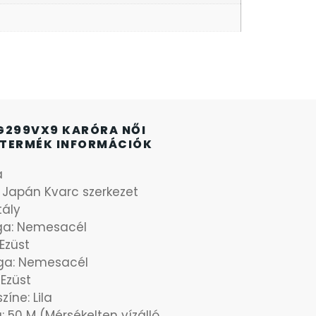
G299VX9 KARÓRA NŐI
TERMÉK INFORMÁCIÓK
a
: Japán Kvarc szerkezet
tály
aga: Nemesacél
 Ezüst
ga: Nemesacél
 Ezüst
íne: Lila
: 50 M (Mérsékelten vízálló,