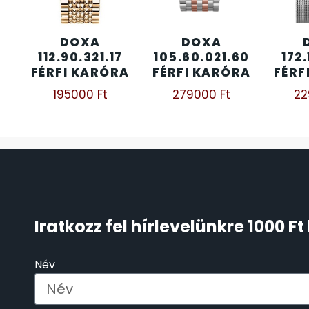
ÖNGYÚJTÓK
83
DOXA
DOXA
112.90.321.17
105.60.021.60
172.
ÓRAFORGATÓK
11
FÉRFI KARÓRA
FÉRFI KARÓRA
FÉRF
195000
Ft
279000
Ft
2
ÓRÁS GÉPEK
1
ÓRATARTÓ DOBOZOK
45
ORIENT
64
POLICE
47
Iratkozz fel hírlevelünkre 1000 
PULSAR
11
Név
SANTA BARBARA
7