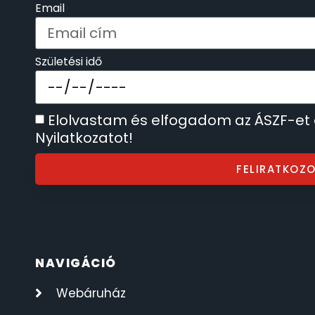
Email
SECTOR
17
SEIKO
Születési idő
62
SENCOR
49
Elolvastam és elfogadom az ÁSZF-et
Nyilatkozatot!
SERGIO TACCHINI
26
FELIRATKOZ
SLAZENGER
7
STOPPER
4
SZÁMOLÓGÉPEK
13
NAVIGÁCIÓ
Webáruház
SZÍJAK
8