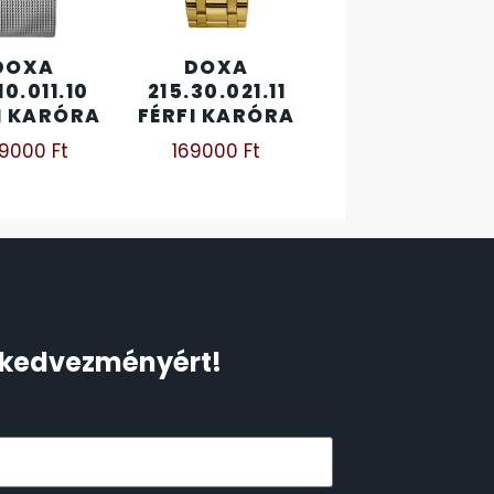
DOXA
DOXA
10.011.10
215.30.021.11
I KARÓRA
FÉRFI KARÓRA
29000
Ft
169000
Ft
Ft kedvezményért!