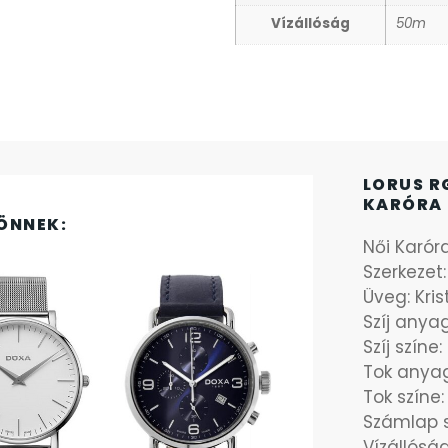
Vízállóság
50m
LORUS R
KARÓRA 
ÖNNEK:
Női Karór
Szerkezet
Üveg: Kris
Szíj any
Szíj színe:
Tok anya
Tok színe:
Számlap sz
Vízállóság