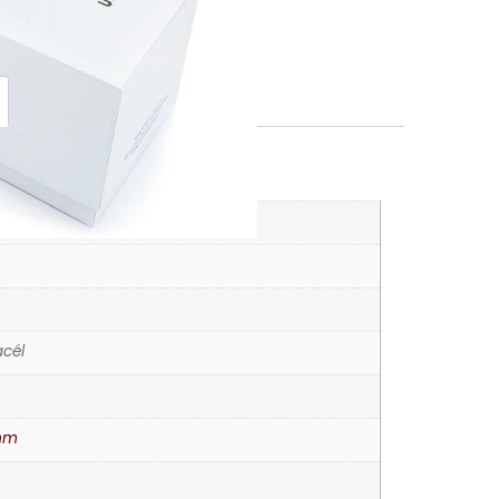
K
órák
cél
mm