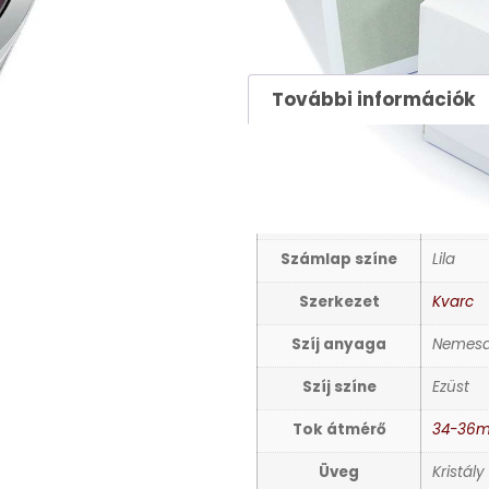
26500
Ft
További információk
TOVÁBBI INFORMÁCIÓ
Nem
Női kar
Számlap színe
Lila
Szerkezet
Kvarc
Szíj anyaga
Nemesa
Szíj színe
Ezüst
Tok átmérő
34-36
Üveg
Kristály