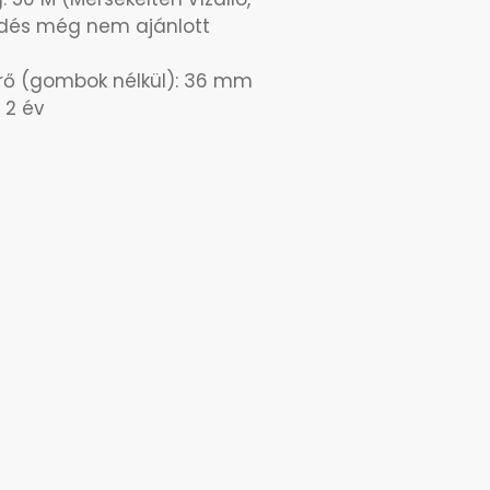
rdés még nem ajánlott
rő (gombok nélkül): 36 mm
 2 év