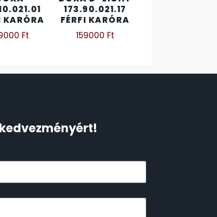
10.021.01
173.90.021.17
I KARÓRA
FÉRFI KARÓRA
19000
Ft
159000
Ft
Ft kedvezményért!