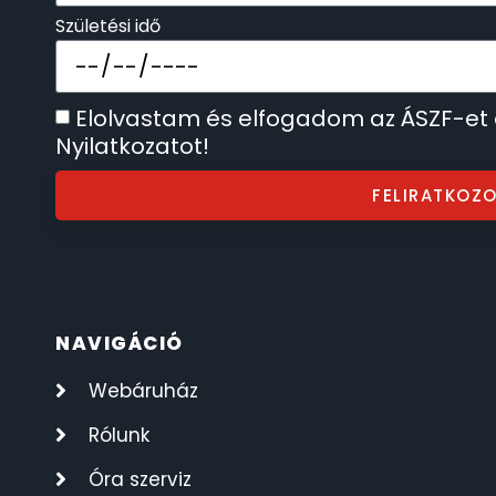
Születési idő
SECTOR
17
SEIKO
62
Elolvastam és elfogadom az ÁSZF-et
Nyilatkozatot!
SENCOR
49
FELIRATKOZ
SERGIO TACCHINI
26
SLAZENGER
7
STOPPER
NAVIGÁCIÓ
4
Webáruház
SZÁMOLÓGÉPEK
13
Rólunk
SZÍJAK
8
Óra szerviz