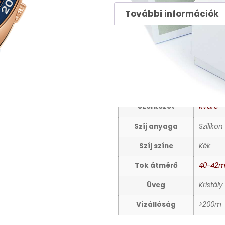
További információk
TOVÁBBI INFORMÁCIÓ
Nem
Férfi ka
Számlap színe
Kék
Szerkezet
Kvarc
Szíj anyaga
Szilikon
Szíj színe
Kék
Tok átmérő
40-42
Üveg
Kristály
Vízállóság
>200m