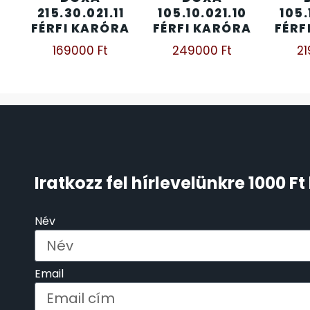
215.30.021.11
105.10.021.10
105.
ÖNGYÚJTÓK
FÉRFI KARÓRA
FÉRFI KARÓRA
FÉRF
83
169000
Ft
249000
Ft
2
ÓRAFORGATÓK
11
ÓRÁS GÉPEK
1
ÓRATARTÓ DOBOZOK
45
ORIENT
Iratkozz fel hírlevelünkre 1000 
64
POLICE
47
Név
PULSAR
11
Email
SANTA BARBARA
7