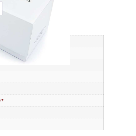
Vélemények (0)
K
rórák
mm