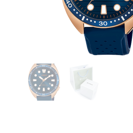
CASIO
615
DANIEL KLEIN
178
DIVAT KARÓRÁK (Curren, Oulm,Naviforce, D-
25
Ziner..)
DOXA
97
ESPRIT
56
FALIÓRÁK
187
FÉMCSATOK
20