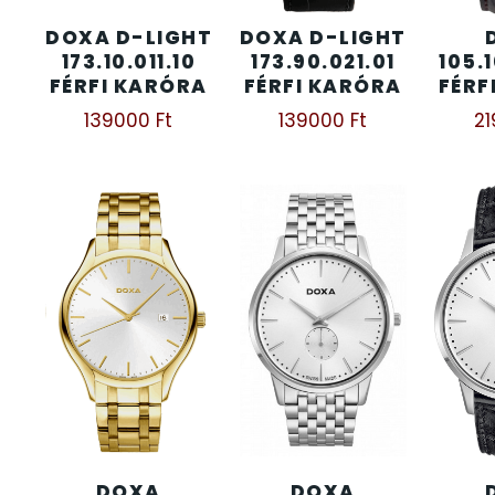
DOXA D-LIGHT
DOXA D-LIGHT
KENNETH COLE
43
173.10.011.10
173.90.021.01
105.
FÉRFI KARÓRA
FÉRFI KARÓRA
FÉRF
LORUS
237
139000
Ft
139000
Ft
2
LOTUS STYLE
91
MÁRKÁS KARÓRA SZÍJAK
12
MASERATI
95
MORGAN
3
OKOSÓRA SZÍJAK
9
OKOSÓRÁK
55
DOXA
DOXA