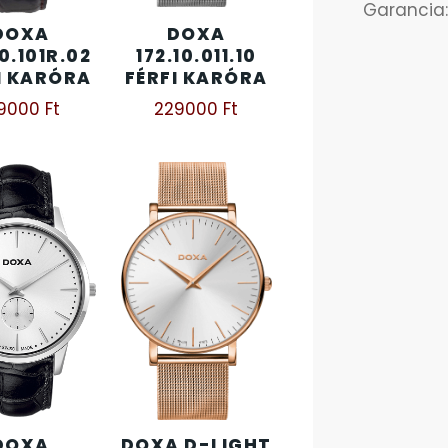
Garancia:
DOXA
DOXA
10.101R.02
172.10.011.10
I KARÓRA
FÉRFI KARÓRA
19000
Ft
229000
Ft
DOXA
DOXA D-LIGHT