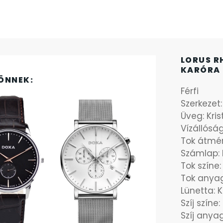
LORUS R
KARÓRA 
ÖNNEK:
Férfi
Szerkezet
Üveg: Kri
Vízállósá
Tok átmé
Számlap: 
Tok színe
Tok anya
Lünetta: 
Szíj színe:
Szíj anyag