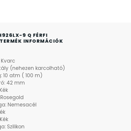
H926LX-9 Q FÉRFI
TERMÉK INFORMÁCIÓK
: Kvarc
stály (nehezen karcolható)
g: 10 atm ( 100 m)
rő: 42 mm
Kék
: Rosegold
ga: Nemesacél
Kék
 Kék
a: Szilikon