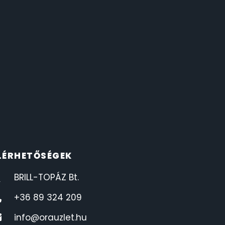
LÉRHETŐSÉGEK
BRILL-TOPÁZ Bt.
+36 89 324 209
info@orauzlet.hu