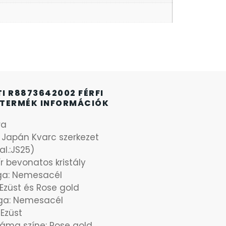
I R8873642002 FÉRFI
TERMÉK INFORMÁCIÓK
ra
: Japán Kvarc szerkezet
l.:JS25)
r bevonatos kristály
aga: Nemesacél
: Ezüst és Rose gold
ga: Nemesacél
 Ezüst
áma színe: Rose gold