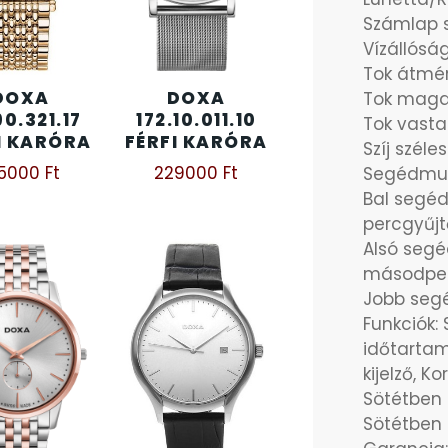
Számlap s
Vízállóság
Tok átmé
DOXA
DOXA
Tok maga
90.321.17
172.10.011.10
Tok vasta
I KARÓRA
FÉRFI KARÓRA
Szíj szél
95000
Ft
229000
Ft
Segédmu
Bal segé
percgyűjt
Alsó seg
másodpe
Jobb segé
Funkciók:
időtartam
kijelző, K
Sötétben 
Sötétben 