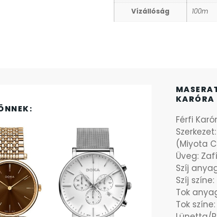
Vízállóság
100m
MASERAT
KARÓRA 
ÖNNEK:
Férfi Karó
Szerkezet
(Miyota Ca
Üveg: Zafí
Szíj any
Szíj színe
Tok anya
Tok színe:
Lünetta/R