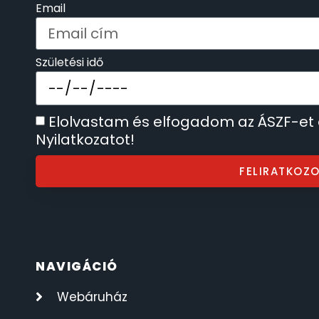
Email
SECTOR
17
SEIKO
Születési idő
62
SENCOR
49
Elolvastam és elfogadom az ÁSZF-et
Nyilatkozatot!
SERGIO TACCHINI
26
FELIRATKOZ
SLAZENGER
7
STOPPER
4
SZÁMOLÓGÉPEK
13
NAVIGÁCIÓ
Webáruház
SZÍJAK
8