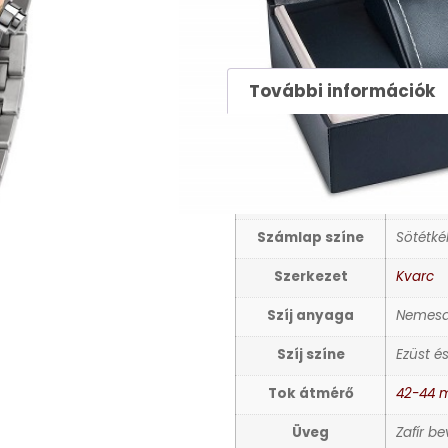
134900
Ft
További információk
TOVÁBBI INFORMÁCIÓ
Nem
Férfi ka
Számlap színe
Sötétké
Szerkezet
Kvarc
Szíj anyaga
Nemesa
Szíj színe
Ezüst é
Tok átmérő
42-44
Üveg
Zafír b