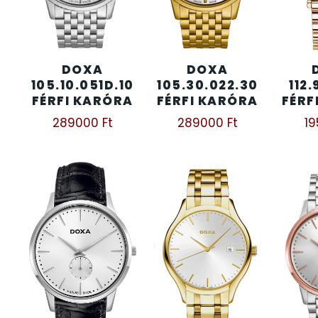
KENNETH COLE
43
DOXA
DOXA
LORUS
237
105.10.051D.10
105.30.022.30
112.
FÉRFI KARÓRA
FÉRFI KARÓRA
FÉRF
LOTUS STYLE
91
289000
Ft
289000
Ft
1
MÁRKÁS KARÓRA SZÍJAK
12
MASERATI
95
MORGAN
3
OKOSÓRA SZÍJAK
9
OKOSÓRÁK
55