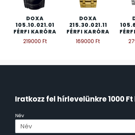
ÖNGYÚJTÓK
83
DOXA
DOXA
105.10.021.01
215.30.021.11
105.
ÓRAFORGATÓK
11
FÉRFI KARÓRA
FÉRFI KARÓRA
FÉRF
219000
Ft
169000
Ft
2
ÓRÁS GÉPEK
1
ÓRATARTÓ DOBOZOK
45
ORIENT
64
POLICE
47
Iratkozz fel hírlevelünkre 1000 
PULSAR
11
Név
SANTA BARBARA
7