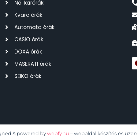
Női karórák
Kvarc órák
Automata órák
CASIO órák
DOXA órák
MASERATI órák
SEIKO órák
signed & powered by
webfy.hu
– weboldal készítés és üze