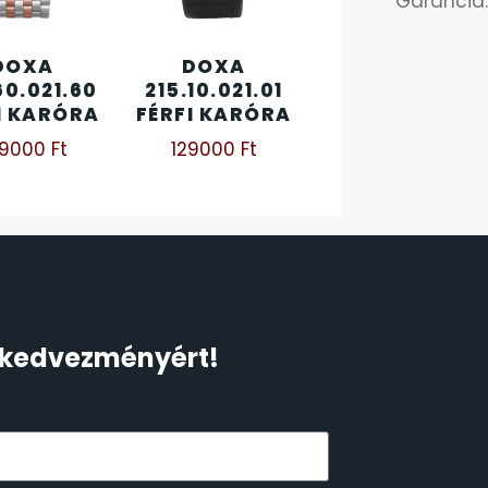
Garancia:
DOXA
DOXA
60.021.60
215.10.021.01
I KARÓRA
FÉRFI KARÓRA
79000
Ft
129000
Ft
Ft kedvezményért!