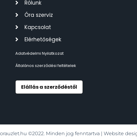
Rólunk
TIMESTAR HÁLÓZATI ÉBRESZTŐÓRÁK
3
Óra szerviz
TISSOT
6
Kapcsolat
Elérhetőségek
VOSTOK
96
Adatvédelmi Nyilatkozat
ZIPPO
111
Általános szerződési feltételek
ZSEBKÉS
12
Elállás a szerződéstől
ZSEBÓRÁK
48
ZSOLNAY PORCELÁN
42
orauzlet.hu ©2022. Minden jog fenntartva | Website de