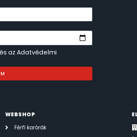
 és az Adatvédelmi
OM
WEBSHOP
E
Férfi karórák