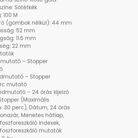
zíne: Sötétkék
: 100 M
rő (gombok nélkül): 44 mm
sság :52 mm
gság: 11.6 mm
esség: 22 mm
tatók
dmutató – Stopper
ő
édmutató – Stopper
rc mutató
dmutató – 24 órás kijelző
 Stopper (Maximális
: 30 perc), Dátum, 24 órás
oronazár, Menetes hátlap,
foszforeszkáló indexek,
foszforeszkáló mutatók