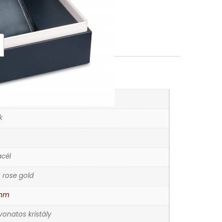
K
rórák
k
cél
s rose gold
 mm
evonatos kristály