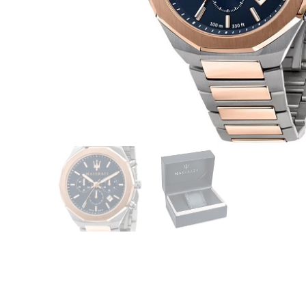
CASIO
615
DANIEL KLEIN
178
DIVAT KARÓRÁK (Curren, Oulm,Naviforce, D-
25
Ziner..)
DOXA
97
ESPRIT
56
FALIÓRÁK
187
FÉMCSATOK
20