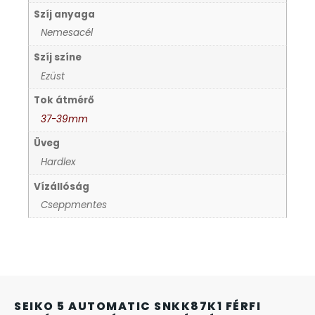
Szíj anyaga
KANDALLÓÓRÁK
Nemesacél
KENNETH COLE
Szíj színe
Ezüst
LORUS
Tok átmérő
37-39mm
LOTUS STYLE
Üveg
Hardlex
MÁRKÁS KARÓRA SZÍJAK
Vízállóság
Cseppmentes
MASERATI
MORGAN
OKOSÓRA SZÍJAK
SEIKO 5 AUTOMATIC SNKK87K1 FÉRFI