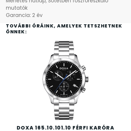
Menetes hátlap, Sötétben foszforeszkáló
SANTA BARBARA
mutatók
Garancia: 2 év
SECTOR
TOVÁBBI ÓRÁINK, AMELYEK TETSZHETNEK
ÖNNEK:
SEIKO
SENCOR
SERGIO TACCHINI
SLAZENGER
STOPPER
SZÁMOLÓGÉPEK
DOXA 165.10.101.10 FÉRFI KARÓRA
SZÍJAK