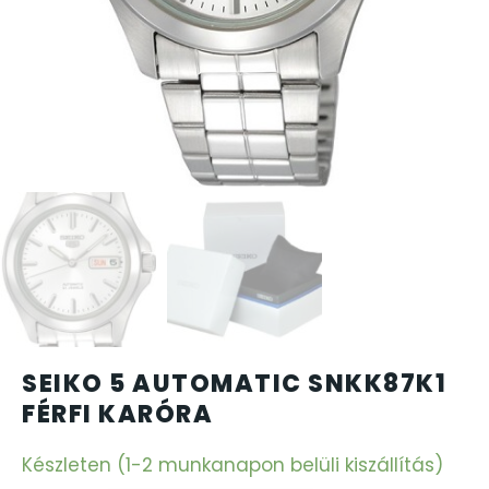
CARTINI
CASIO
DANIEL KLEIN
DIVAT KARÓRÁK (Curren, Oulm,Naviforce, D-Ziner..
DOXA
ESPRIT
SEIKO 5 AUTOMATIC SNKK87K1
FALIÓRÁK
FÉRFI KARÓRA
FÉMCSATOK
Készleten (1-2 munkanapon belüli kiszállítás)