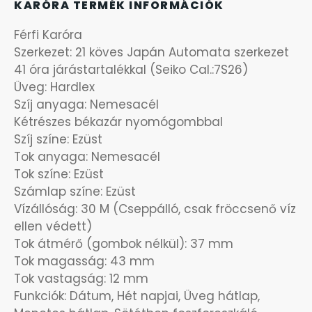
KARÓRA TERMÉK INFORMÁCIÓK
OKOSÓRÁK
Férfi Karóra
ÖNGYÚJTÓK
Szerkezet: 21 köves Japán Automata szerkezet
41 óra járástartalékkal (Seiko Cal.:7S26)
Üveg: Hardlex
ÓRAFORGATÓK
Szíj anyaga: Nemesacél
Kétrészes békazár nyomógombbal
ÓRÁS GÉPEK
Szíj színe: Ezüst
Tok anyaga: Nemesacél
ÓRATARTÓ DOBOZOK
Tok színe: Ezüst
Számlap színe: Ezüst
ORIENT
Vízállóság: 30 M (Cseppálló, csak fröccsenő víz
ellen védett)
POLICE
Tok átmérő (gombok nélkül): 37 mm
Tok magasság: 43 mm
Tok vastagság: 12 mm
PULSAR
Funkciók: Dátum, Hét napjai, Üveg hátlap,