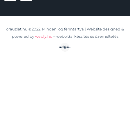
orauzlet.hu ©2022. Minden jog fenntartva | Website designed &
powered by
webfy.hu
– weboldal készítés és üzemeltetés