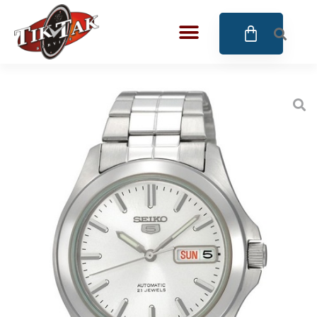
AZE JEWELS
BIGOTTI Milano
CALYPSO
CANGO & RINALDI
CANGO & RINALDI CHARM
CANGO&RINALDI KARÓRÁK