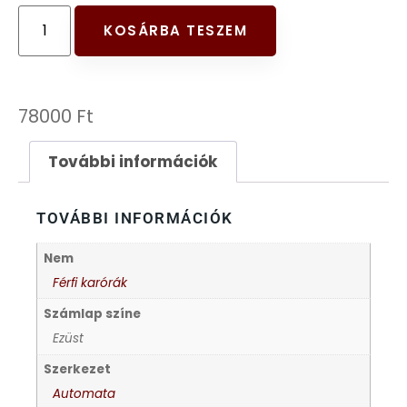
FESTINA
KOSÁRBA TESZEM
FIGURÁS ÉBRESZTŐÓRÁK
78000
Ft
FRANCIS DELON
További információk
FREELOOK
TOVÁBBI INFORMÁCIÓK
GUESS KARÓRÁK
Nem
HÁLÓZATI ÓRÁK
Férfi karórák
Számlap színe
HOLLÓHÁZI PORCELÁN
Ezüst
Szerkezet
ICE WATCH
Automata