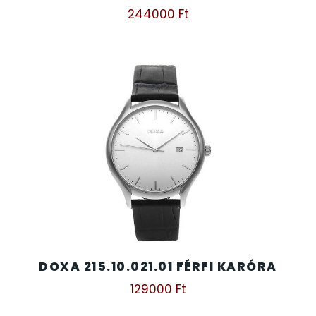
244000
Ft
TIMESTAR HÁLÓZATI ÉBRESZTŐÓRÁK
TISSOT
VOSTOK
ZIPPO
ZSEBKÉS
ZSEBÓRÁK
DOXA 215.10.021.01 FÉRFI KARÓRA
ZSOLNAY PORCELÁN
129000
Ft