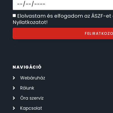
ÖNGYÚJTÓK
83
Elolvastam és elfogadom az ÁSZF-et
Nyilatkozatot!
ÓRAFORGATÓK
11
FELIRATKOZ
ÓRÁS GÉPEK
1
ÓRATARTÓ DOBOZOK
45
ORIENT
64
NAVIGÁCIÓ
Webáruház
POLICE
47
Rólunk
PULSAR
11
Óra szerviz
SANTA BARBARA
Kapcsolat
7