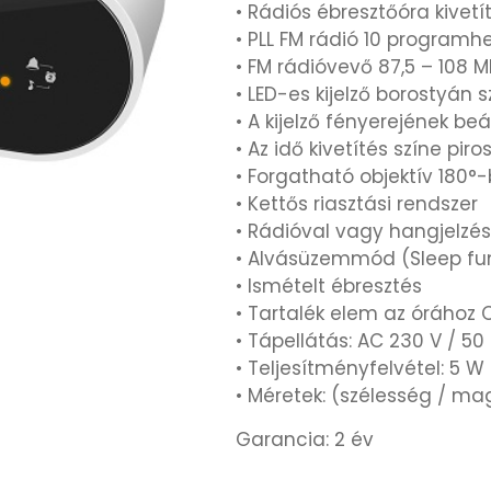
• Rádiós ébresztőóra kivetí
• PLL FM rádió 10 programhe
• FM rádióvevő 87,5 – 108 
• LED-es kijelző borostyán s
• A kijelző fényerejének beá
• Az idő kivetítés színe piro
• Forgatható objektív 180°
• Kettős riasztási rendszer
• Rádióval vagy hangjelzés
• Alvásüzemmód (Sleep fu
• Ismételt ébresztés
• Tartalék elem az órához 
• Tápellátás: AC 230 V / 50
• Teljesítményfelvétel: 5 W
• Méretek: (szélesség / m
Garancia: 2 év