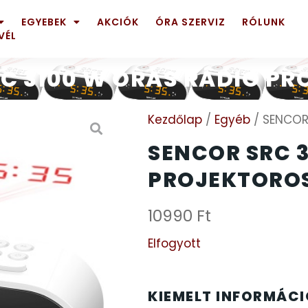
EGYEBEK
AKCIÓK
ÓRA SZERVIZ
RÓLUNK
VÉL
C 3100 W ÓRÁS RÁDIÓ P
Kezdőlap
/
Egyéb
/ SENCOR 
SENCOR SRC 
PROJEKTORO
10990
Ft
Elfogyott
KIEMELT INFORMÁC