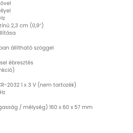
tővel
llyel
MHz
zínű 2,3 cm (0,9″)
llítása
s
-ban állítható szöggel
sel ébresztés
nkció)
CR-2032 1 x 3 V (nem tartozék)
 Hz
agasság / mélység) 160 x 60 x 57 mm