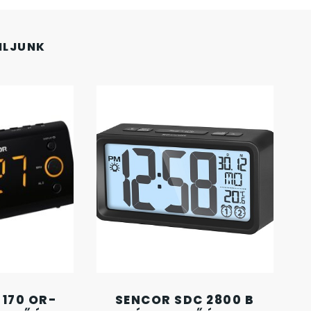
NLJUNK
 170 OR-
SENCOR SDC 2800 B