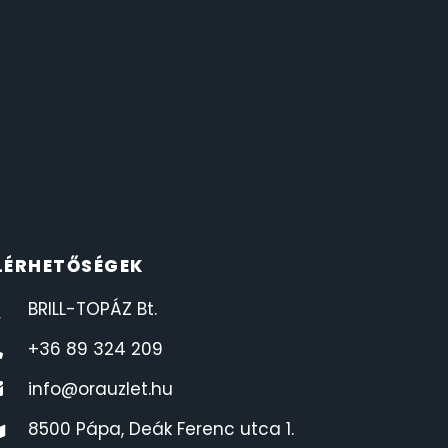
LÉRHETŐSÉGEK
BRILL-TOPÁZ Bt.
+36 89 324 209
info@orauzlet.hu
8500 Pápa, Deák Ferenc utca 1.