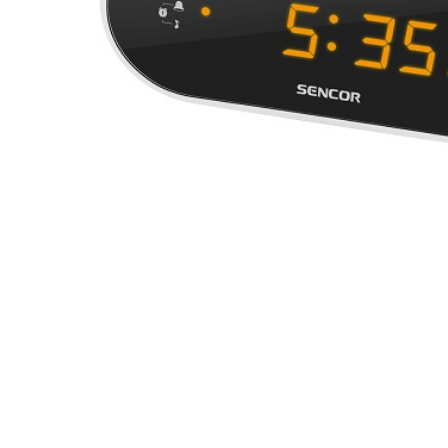
CASIO
615
DANIEL KLEIN
178
DIVAT KARÓRÁK (Curren, Oulm,Naviforce, D-
25
Ziner..)
DOXA
97
ESPRIT
56
FALIÓRÁK
187
FÉMCSATOK
20