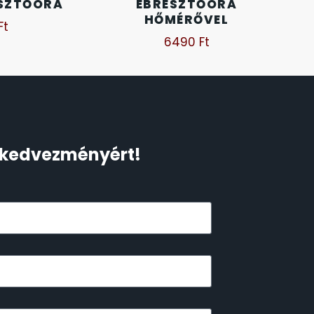
ESZTŐÓRA
ÉBRESZTŐÓRA
HŐMÉRŐVEL
Ft
6490
Ft
Ft kedvezményért!