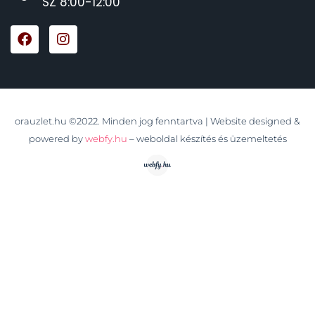
SZ 8:00-12:00
orauzlet.hu ©2022. Minden jog fenntartva | Website designed &
powered by
webfy.hu
– weboldal készítés és üzemeltetés