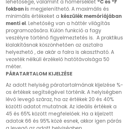
lehetősége, valamint a hőmérséklet
°C és °F
KANDALLÓÓRÁK
fokban i
s megjeleníthető. A maximális és
minimális értékeket a
készülék memóriájában
KENNETH COLE
menti el
. Lehetőség van a háttér világítás
programozására. Külön funkció a fagy
veszélyre történő figyelmeztetés is. A praktikus
LORUS
kialakításnak köszönhetően az asztalra
helyezhető , de akár a falra is akasztható. A
LOTUS STYLE
vezeték nélküli érzékelő hatótávolsága 50
méter.
MÁRKÁS KARÓRA SZÍJAK
PÁRATARTALOM KIJELZÉSE
Az adott helyiség páratartalmának kijelzése %-
MASERATI
os értékek segítségével történik. A helyiségben
lévő levegő száraz, ha az értékek 20 és 40%
MORGAN
közötti adatot mutatnak. Az ideális értékek a
45 és 65% között megfelelőek. Ha a kijelzett
OKOSÓRA SZÍJAK
adatok 66 és 95% közé esnek, akkor igen párás
a levegő az adott helyiségben.