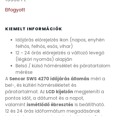
FESTINA
Elfogyott
FIGURÁS ÉBRESZTŐÓRÁK
KIEMELT INFORMÁCIÓK
FRANCIS DELON
Időjárás előrejelzés ikon (napos, enyhén
felhős, felhős, esős, vihar)
FREELOOK
12 ~ 24 órás előrejelzés a változó levegő
(légköri nyomás) alapján
GUESS KARÓRÁK
Belső / külső hőmérséklet és páratartalom
mérése
A
Sencor SWS 4270 időjárás állomás
méri a
HÁLÓZATI ÓRÁK
bel-, és kültéri hőmérsékletet és
páratartalmat. Az
LCD kijelzőn
megjeleníti a
HOLLÓHÁZI PORCELÁN
pontos időt, a dátumot és a napot,
valamint
ismétlődő ébresztés
is beállítható.
ICE WATCH
12 és 24 órás időformátum megadásának