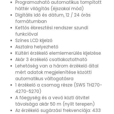
Programozható automatikus tompított
háttér világítás (éjszakai mód)
TIMESTAR HÁLÓZATI ÉBRESZTŐÓRÁK
Digitális idő és dátum, 12 / 24 órás
formátumban
Kettős ébresztési rendszer szundi
TISSOT
funkcióval
Színes LCD kijelző
VOSTOK
Asztalra helyezhető
Kültéri érzékelő elemlemerülés kijelzése
ZIPPO
Akár 3 érzékelő csatlakoztatható
Lehetőség van a három érzékelő által
ZSEBKÉS
mért adatok megjelenítése közötti
automatikus váltogatásra
ZSEBÓRÁK
1 érzékelő a csomag része (SWS TH270-
4270-5270)
A főegység és a vevő közti átvitel
ZSOLNAY PORCELÁN
távolsága akár 50 m (nyílt terepen)
Az érzékelő sugárzási frekvenciája: 433