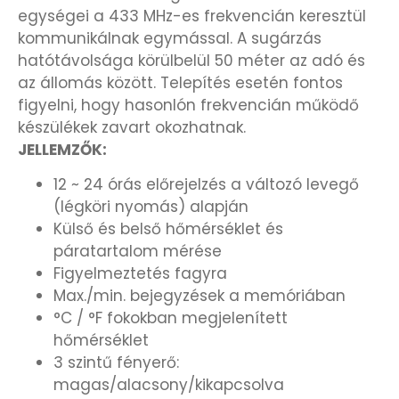
SANTA BARBARA
egységei a 433 MHz-es frekvencián keresztül
kommunikálnak egymással. A sugárzás
SECTOR
hatótávolsága körülbelül 50 méter az adó és
az állomás között. Telepítés esetén fontos
SEIKO
figyelni, hogy hasonlón frekvencián működő
készülékek zavart okozhatnak.
JELLEMZŐK:
SENCOR
12 ~ 24 órás előrejelzés a változó levegő
SERGIO TACCHINI
(légköri nyomás) alapján
Külső és belső hőmérséklet és
páratartalom mérése
SLAZENGER
Figyelmeztetés fagyra
Max./min. bejegyzések a memóriában
STOPPER
°C / °F fokokban megjelenített
hőmérséklet
SZÁMOLÓGÉPEK
3 szintű fényerő:
magas/alacsony/kikapcsolva
SZÍJAK