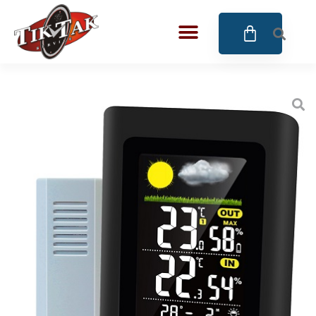
AZE JEWELS
BIGOTTI Milano
CALYPSO
CANGO & RINALDI
CANGO & RINALDI CHARM
CANGO&RINALDI KARÓRÁK