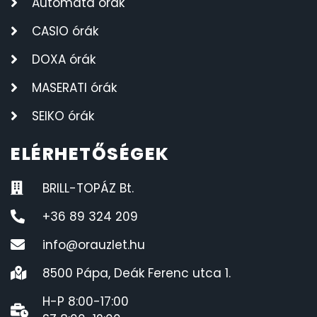
Automata órák
CASIO órák
DOXA órák
MASERATI órák
SEIKO órák
ELÉRHETŐSÉGEK
BRILL-TOPÁZ Bt.
+36 89 324 209
info@orauzlet.hu
8500 Pápa, Deák Ferenc utca 1.
H-P 8:00-17:00