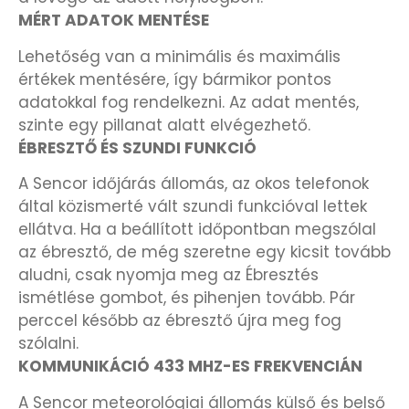
OKOSÓRÁK
MÉRT ADATOK MENTÉSE
Lehetőség van a minimális és maximális
ÖNGYÚJTÓK
értékek mentésére, így bármikor pontos
adatokkal fog rendelkezni. Az adat mentés,
ÓRAFORGATÓK
szinte egy pillanat alatt elvégezhető.
ÉBRESZTŐ ÉS SZUNDI FUNKCIÓ
ÓRÁS GÉPEK
A Sencor időjárás állomás, az okos telefonok
által közismerté vált szundi funkcióval lettek
ÓRATARTÓ DOBOZOK
ellátva. Ha a beállított időpontban megszólal
az ébresztő, de még szeretne egy kicsit tovább
ORIENT
aludni, csak nyomja meg az Ébresztés
ismétlése gombot, és pihenjen tovább. Pár
POLICE
perccel később az ébresztő újra meg fog
szólalni.
PULSAR
KOMMUNIKÁCIÓ 433 MHZ-ES FREKVENCIÁN
A Sencor meteorológiai állomás külső és belső