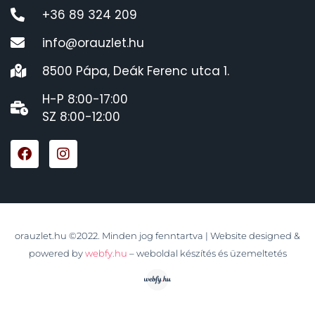
+36 89 324 209
info@orauzlet.hu
8500 Pápa, Deák Ferenc utca 1.
H-P 8:00-17:00
SZ 8:00-12:00
orauzlet.hu ©2022. Minden jog fenntartva | Website designed &
powered by
webfy.hu
– weboldal készítés és üzemeltetés