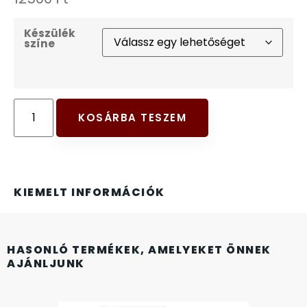
FESTINA
Készülék
színe
FIGURÁS ÉBRESZTŐÓRÁK
FRANCIS DELON
KOSÁRBA TESZEM
FREELOOK
GUESS KARÓRÁK
KIEMELT INFORMÁCIÓK
HÁLÓZATI ÓRÁK
HOLLÓHÁZI PORCELÁN
HASONLÓ TERMÉKEK, AMELYEKET ÖNNEK
AJÁNLJUNK
ICE WATCH