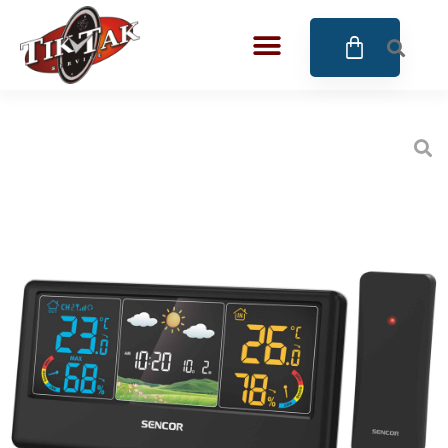
AZE JEWELS
BIGOTTI Milano
CALYPSO
CANGO & RINALDI
CANGO & RINALDI CHARM
CANGO&RINALDI KARÓRÁK