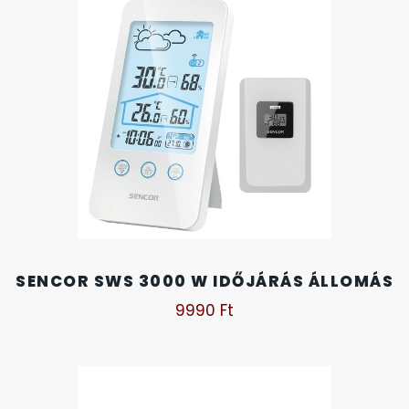
KANDALLÓÓRÁK
KENNETH COLE
LORUS
LOTUS STYLE
MÁRKÁS KARÓRA SZÍJAK
MASERATI
SENCOR SWS 3000 W IDŐJÁRÁS ÁLLOMÁS
9990
Ft
MORGAN
OKOSÓRA SZÍJAK