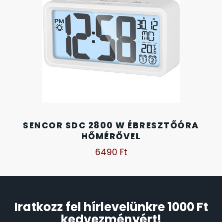
SANTA BARBARA
SECTOR
SEIKO
SENCOR
SERGIO TACCHINI
SENCOR SDC 2800 W ÉBRESZTŐÓRA
HŐMÉRŐVEL
SLAZENGER
6490
Ft
STOPPER
SZÁMOLÓGÉPEK
Iratkozz fel hírlevelünkre 1000 Ft
kedvezményért!
SZÍJAK