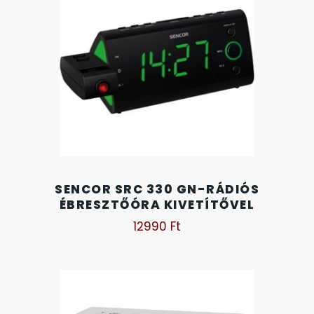
OKOSÓRÁK
ÖNGYÚJTÓK
ÓRAFORGATÓK
ÓRÁS GÉPEK
ÓRATARTÓ DOBOZOK
SENCOR SRC 330 GN-RÁDIÓS
ORIENT
ÉBRESZTŐÓRA KIVETÍTŐVEL
12990
Ft
POLICE
PULSAR