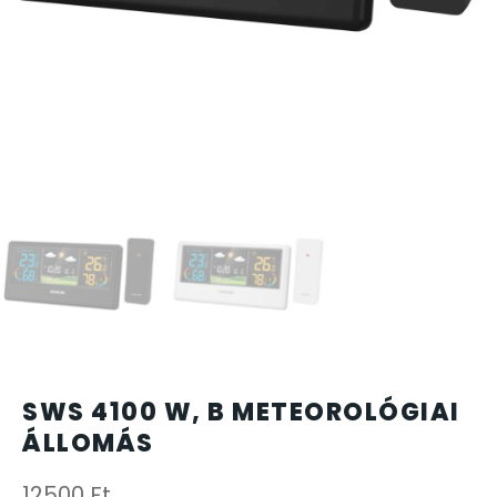
CARTINI
CASIO
DANIEL KLEIN
DIVAT KARÓRÁK (Curren, Oulm,Naviforce, D-Ziner..
DOXA
ESPRIT
SWS 4100 W, B METEOROLÓGIAI
FALIÓRÁK
ÁLLOMÁS
FÉMCSATOK
12500
Ft