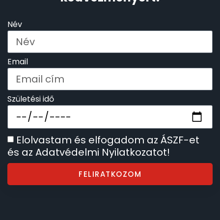
Név
TIMESTAR HÁLÓZATI ÉBRESZTŐÓRÁK
TISSOT
Email
VOSTOK
Születési idő
ZIPPO
ZSEBKÉS
Elolvastam és elfogadom az ÁSZF-et
és az Adatvédelmi Nyilatkozatot!
ZSEBÓRÁK
FELIRATKOZOM
ZSOLNAY PORCELÁN