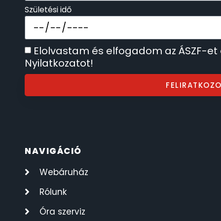
Születési idő
SECTOR
17
SEIKO
62
Elolvastam és elfogadom az ÁSZF-et
Nyilatkozatot!
SENCOR
49
FELIRATKOZ
SERGIO TACCHINI
26
SLAZENGER
7
NAVIGÁCIÓ
STOPPER
4
Webáruház
SZÁMOLÓGÉPEK
13
Rólunk
SZÍJAK
8
Óra szerviz