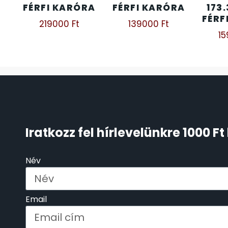
FÉRFI KARÓRA
FÉRFI KARÓRA
173.
FÉRF
ÖNGYÚJTÓK
83
219000
Ft
139000
Ft
1
ÓRAFORGATÓK
11
ÓRÁS GÉPEK
1
ÓRATARTÓ DOBOZOK
45
Iratkozz fel hírlevelünkre 1000 
ORIENT
64
POLICE
Név
47
PULSAR
11
Email
SANTA BARBARA
7