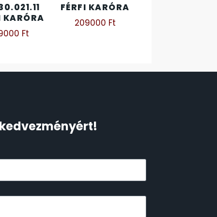
30.021.11
FÉRFI KARÓRA
I KARÓRA
209000
Ft
59000
Ft
Ft kedvezményért!