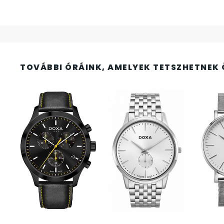
FESTINA
2
FIGURÁS ÉBRESZTŐÓRÁK
33
FRANCIS DELON
1
TOVÁBBI ÓRÁINK, AMELYEK TETSZHETNEK 
FREELOOK
5
GUESS KARÓRÁK
109
HÁLÓZATI ÓRÁK
19
HOLLÓHÁZI PORCELÁN
14
ICE WATCH
226
KANDALLÓÓRÁK
6