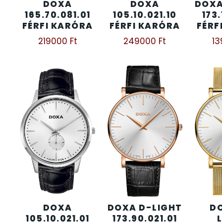
DOXA
DOXA
DOXA
165.70.081.01
105.10.021.10
173.
KENNETH COLE
FÉRFI KARÓRA
FÉRFI KARÓRA
FÉRF
43
219000
Ft
249000
Ft
1
LORUS
237
LOTUS STYLE
91
MÁRKÁS KARÓRA SZÍJAK
12
MASERATI
95
MORGAN
3
OKOSÓRA SZÍJAK
9
DOXA
DOXA D-LIGHT
D
OKOSÓRÁK
55
105.10.021.01
173.90.021.01