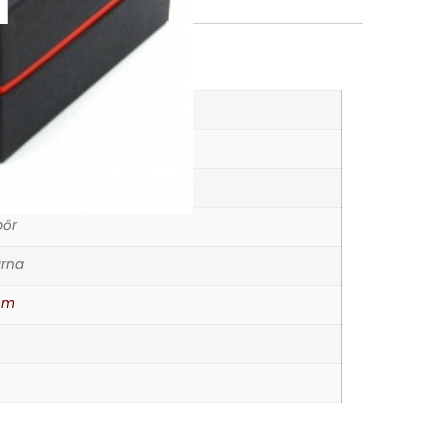
K
rórák
ata
bőr
arna
mm