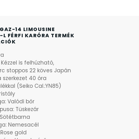
GAZ-14 LIMOUSINE
-L FÉRFI KARÓRA TERMÉK
ÁCIÓK
ra
 Kézzel is felhúzható,
c stoppos 22 köves Japán
szerkezet 40 óra
lékkal (Seiko Cal.:YN85)
ristály
ga: Valódi bőr
ípusa: Tüskezár
: Sötétbarna
ga: Nemesacél
: Rose gold