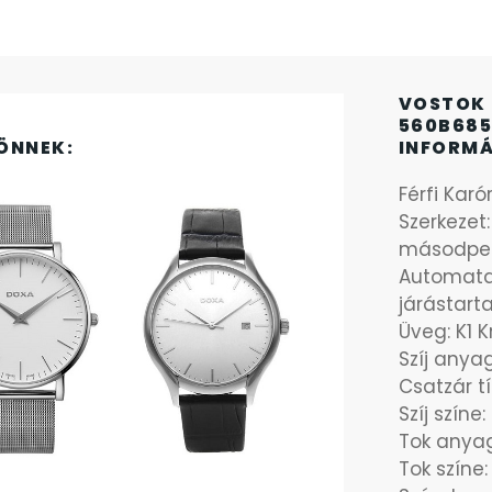
VOSTOK 
560B685
ÖNNEK:
INFORM
Férfi Karó
Szerkezet:
másodper
Automata 
járástarta
Üveg: K1 K
Szíj anya
Csatzár t
Szíj színe
Tok anya
Tok színe