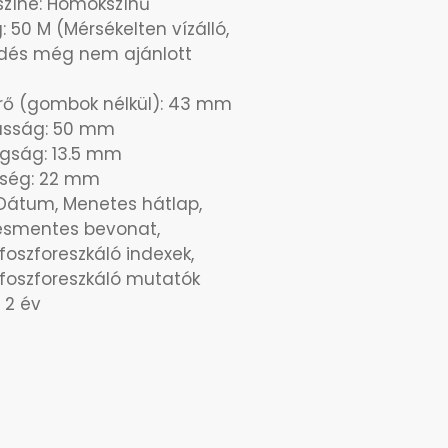
zíne: Homokszínű
: 50 M (Mérsékelten vízálló,
rdés még nem ajánlott
rő (gombok nélkül): 43 mm
sság: 50 mm
gság: 13.5 mm
esség: 22 mm
 Dátum, Menetes hátlap,
ésmentes bevonat,
foszforeszkáló indexek,
foszforeszkáló mutatók
 2 év