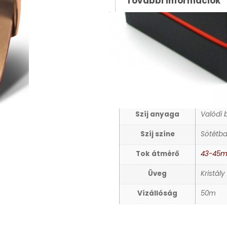
További információk
TOVÁBBI INFORMÁCIÓ
Nem
Férfi ka
Számlap színe
Homok
Szerkezet
Autom
Szíj anyaga
Valódi 
Szíj színe
Sötétb
Tok átmérő
43-45
Üveg
Kristály
Vízállóság
50m