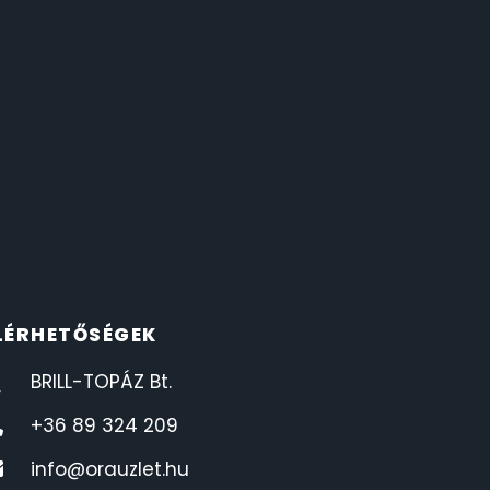
LÉRHETŐSÉGEK
BRILL-TOPÁZ Bt.
+36 89 324 209
info@orauzlet.hu