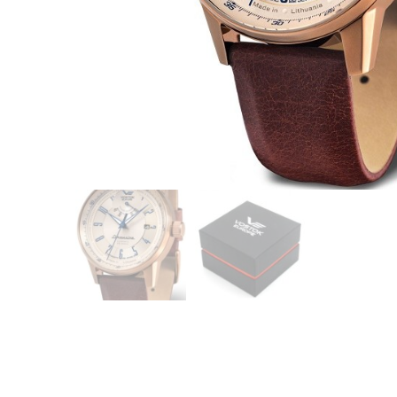
CASIO
615
DANIEL KLEIN
178
DIVAT KARÓRÁK (Curren, Oulm,Naviforce, D-
25
Ziner..)
DOXA
97
ESPRIT
56
FALIÓRÁK
187
FÉMCSATOK
20