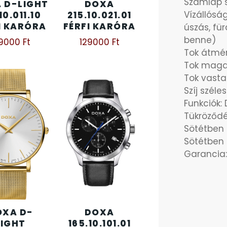
Számlap s
 D-LIGHT
DOXA
Vízállóság
10.011.10
215.10.021.01
I KARÓRA
FÉRFI KARÓRA
úszás, fü
benne)
39000
Ft
129000
Ft
Tok átmé
Tok maga
Tok vasta
Szíj szél
Funkciók:
Tükröződ
Sötétben 
Sötétben 
Garancia:
OXA D-
DOXA
LIGHT
165.10.101.01