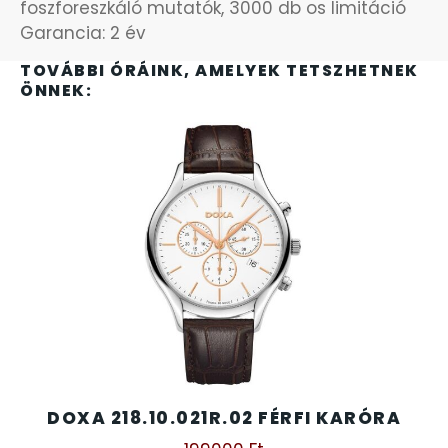
SANTA BARBARA
foszforeszkáló mutatók, 3000 db os limitáció
Garancia: 2 év
SECTOR
TOVÁBBI ÓRÁINK, AMELYEK TETSZHETNEK
ÖNNEK:
SEIKO
SENCOR
SERGIO TACCHINI
SLAZENGER
STOPPER
SZÁMOLÓGÉPEK
DOXA 218.10.021R.02 FÉRFI KARÓRA
SZÍJAK