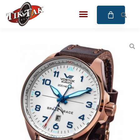
AZE JEWELS
BIGOTTI Milano
CALYPSO
CANGO & RINALDI
CANGO & RINALDI CHARM
CANGO&RINALDI KARÓRÁK