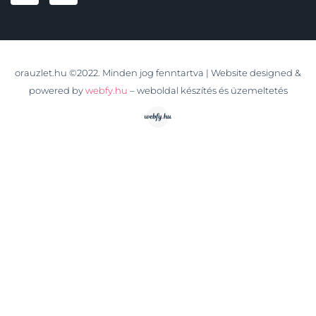
orauzlet.hu ©2022. Minden jog fenntartva | Website designed &
powered by
webfy.hu
– weboldal készítés és üzemeltetés