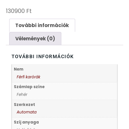
FESTINA
130900
Ft
FIGURÁS ÉBRESZTŐÓRÁK
További információk
Vélemények (0)
FRANCIS DELON
FREELOOK
TOVÁBBI INFORMÁCIÓK
Nem
GUESS KARÓRÁK
Férfi karórák
Számlap színe
HÁLÓZATI ÓRÁK
Fehér
HOLLÓHÁZI PORCELÁN
Szerkezet
Automata
ICE WATCH
Szíj anyaga