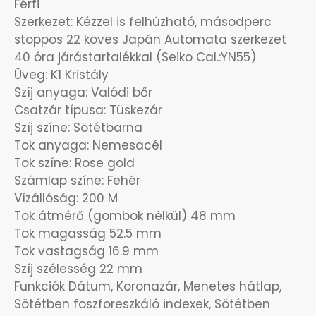
Férfi
OKOSÓRÁK
Szerkezet: Kézzel is felhúzható, másodperc
stoppos 22 köves Japán Automata szerkezet
ÖNGYÚJTÓK
40 óra járástartalékkal (Seiko Cal.:YN55)
Üveg: K1 Kristály
ÓRAFORGATÓK
Szíj anyaga: Valódi bőr
Csatzár típusa: Tüskezár
ÓRÁS GÉPEK
Szíj színe: Sötétbarna
Tok anyaga: Nemesacél
Tok színe: Rose gold
ÓRATARTÓ DOBOZOK
Számlap színe: Fehér
Vízállóság: 200 M
ORIENT
Tok átmérő (gombok nélkül) 48 mm
Tok magasság 52.5 mm
POLICE
Tok vastagság 16.9 mm
Szíj szélesség 22 mm
PULSAR
Funkciók Dátum, Koronazár, Menetes hátlap,
Sötétben foszforeszkáló indexek, Sötétben