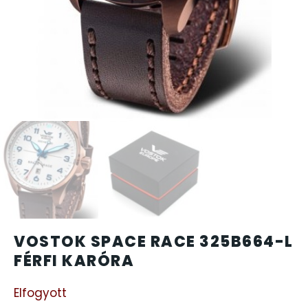
CARTINI
CASIO
DANIEL KLEIN
DIVAT KARÓRÁK (Curren, Oulm,Naviforce, D-Ziner..
DOXA
ESPRIT
VOSTOK SPACE RACE 325B664-L
FALIÓRÁK
FÉRFI KARÓRA
FÉMCSATOK
Elfogyott