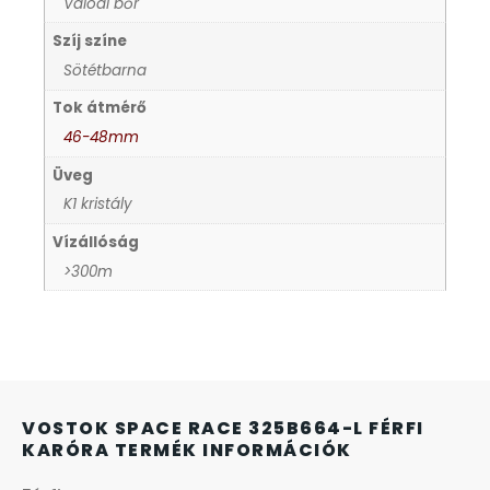
Valódi bőr
KANDALLÓÓRÁK
Szíj színe
Sötétbarna
KENNETH COLE
Tok átmérő
46-48mm
LORUS
Üveg
LOTUS STYLE
K1 kristály
Vízállóság
MÁRKÁS KARÓRA SZÍJAK
>300m
MASERATI
MORGAN
VOSTOK SPACE RACE 325B664-L FÉRFI
OKOSÓRA SZÍJAK
KARÓRA TERMÉK INFORMÁCIÓK