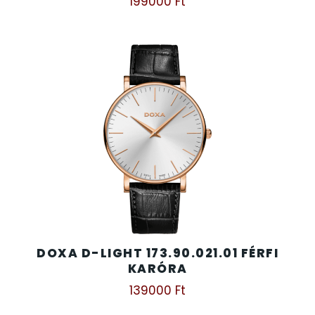
199000
Ft
TIMESTAR HÁLÓZATI ÉBRESZTŐÓRÁK
TISSOT
VOSTOK
ZIPPO
ZSEBKÉS
ZSEBÓRÁK
DOXA D-LIGHT 173.90.021.01 FÉRFI
KARÓRA
ZSOLNAY PORCELÁN
139000
Ft