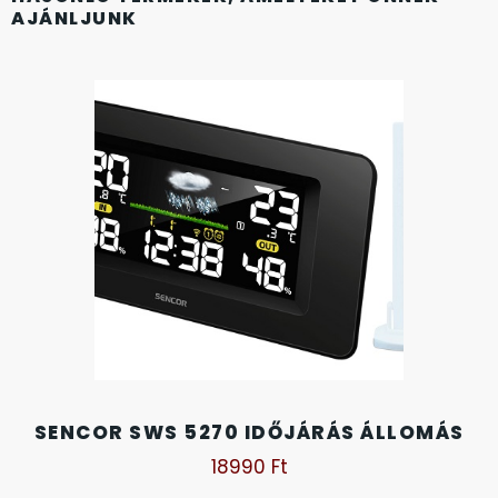
AJÁNLJUNK
KANDALLÓÓRÁK
KENNETH COLE
LORUS
LOTUS STYLE
MÁRKÁS KARÓRA SZÍJAK
MASERATI
MORGAN
SENCOR SWS 5270 IDŐJÁRÁS ÁLLOMÁS
OKOSÓRA SZÍJAK
18990
Ft