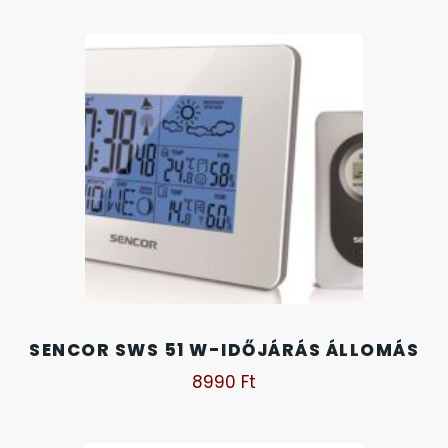
OKOSÓRÁK
ÖNGYÚJTÓK
ÓRAFORGATÓK
ÓRÁS GÉPEK
ÓRATARTÓ DOBOZOK
ORIENT
POLICE
SENCOR SWS 51 W-IDŐJÁRÁS ÁLLOMÁS
8990
Ft
PULSAR