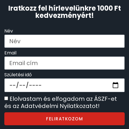
Iratkozz fel hírlevelünkre 1000 Ft
kedvezményért!
TIMESTAR HÁLÓZATI ÉBRESZTŐÓRÁK
Név
TISSOT
VOSTOK
Email
ZIPPO
Születési idő
ZSEBKÉS
ZSEBÓRÁK
Elolvastam és elfogadom az ÁSZF-et
és az Adatvédelmi Nyilatkozatot!
ZSOLNAY PORCELÁN
FELIRATKOZOM