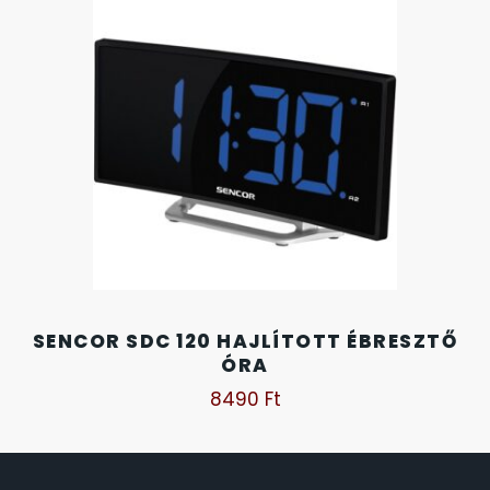
SANTA BARBARA
SECTOR
SEIKO
SENCOR
SERGIO TACCHINI
SLAZENGER
SENCOR SDC 120 HAJLÍTOTT ÉBRESZTŐ
ÓRA
STOPPER
8490
Ft
SZÁMOLÓGÉPEK
SZÍJAK