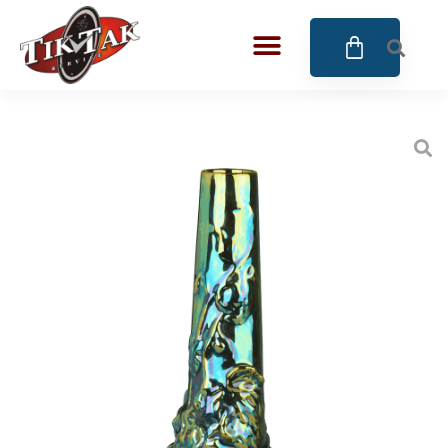
AZE JEWELS
BIGOTTI Milano
CALYPSO
CANGO & RINALDI
CANGO & RINALDI CHARM
CANGO&RINALDI KARÓRÁK