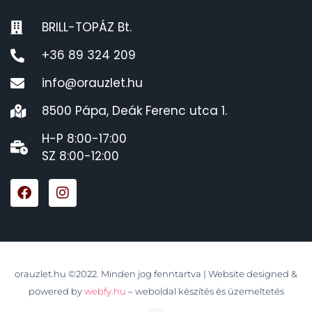
BRILL-TOPÁZ Bt.
+36 89 324 209
info@orauzlet.hu
8500 Pápa, Deák Ferenc utca 1.
H-P 8:00-17:00
SZ 8:00-12:00
orauzlet.hu ©2022. Minden jog fenntartva | Website designed &
powered by
webfy.hu
– weboldal készítés és üzemeltetés