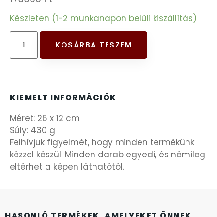
FESTINA
Készleten (1-2 munkanapon belüli kiszállítás)
FIGURÁS ÉBRESZTŐÓRÁK
KOSÁRBA TESZEM
FRANCIS DELON
FREELOOK
KIEMELT INFORMÁCIÓK
Méret: 26 x 12 cm
GUESS KARÓRÁK
Súly: 430 g
Felhívjuk figyelmét, hogy minden termékünk
HÁLÓZATI ÓRÁK
kézzel készül. Minden darab egyedi, és némileg
eltérhet a képen láthatótól.
HOLLÓHÁZI PORCELÁN
ICE WATCH
HASONLÓ TERMÉKEK, AMELYEKET ÖNNEK