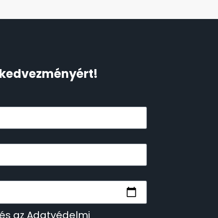
Ft kedvezményért!
 és az Adatvédelmi