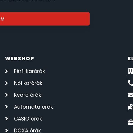
OM
WEBSHOP
E
Férfi karórák
Női karórák
Kvarc órák
Automata órák
CASIO órák
DOXA órák