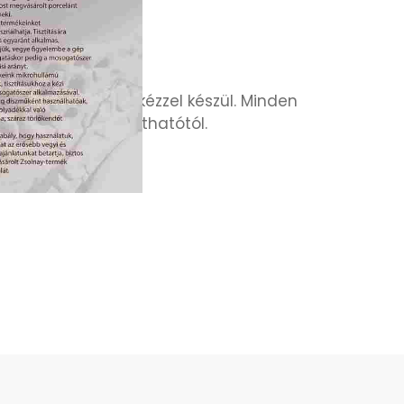
IÓK
minden termékünk kézzel készül. Minden
ltérhet a képen láthatótól.