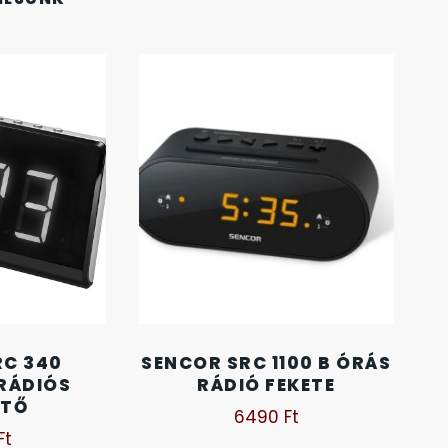
RC 340
SENCOR SRC 1100 B ÓRÁS
 RÁDIÓS
RÁDIÓ FEKETE
ZTŐ
6490
Ft
Ft