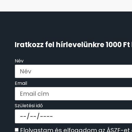
KENNETH COLE
43
LORUS
237
Iratkozz fel hírlevelünkre 1000 
LOTUS STYLE
91
Név
MÁRKÁS KARÓRA SZÍJAK
12
MASERATI
95
Email
MORGAN
3
Születési idő
OKOSÓRA SZÍJAK
9
OKOSÓRÁK
55
Elolvastam és elfogadom az ÁSZF-et