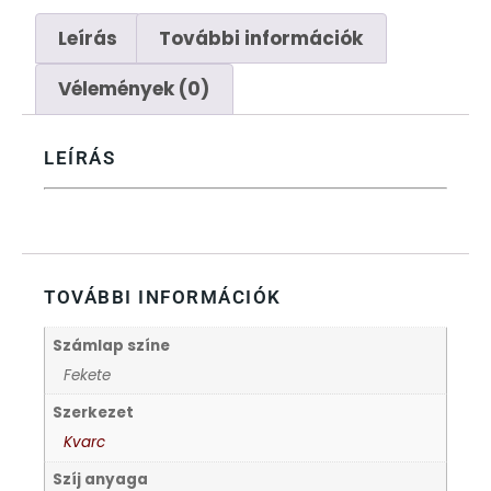
FÉMCSATOK
20
Leírás
További információk
FESTINA
2
Vélemények (0)
FIGURÁS ÉBRESZTŐÓRÁK
33
LEÍRÁS
FRANCIS DELON
1
FREELOOK
5
TOVÁBBI INFORMÁCIÓK
GUESS KARÓRÁK
109
Számlap színe
HÁLÓZATI ÓRÁK
19
Fekete
Szerkezet
HOLLÓHÁZI PORCELÁN
14
Kvarc
Szíj anyaga
ICE WATCH
226