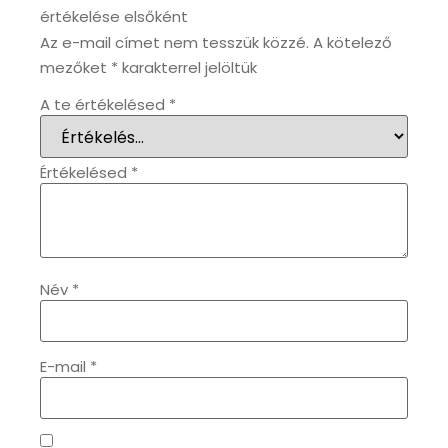
értékelése elsőként
OKOSÓRÁK
Az e-mail címet nem tesszük közzé.
A kötelező
55
mezőket
*
karakterrel jelöltük
ÖNGYÚJTÓK
83
A te értékelésed
*
ÓRAFORGATÓK
11
Értékelésed
*
ÓRÁS GÉPEK
1
ÓRATARTÓ DOBOZOK
45
Név
*
ORIENT
64
E-mail
*
POLICE
47
PULSAR
11