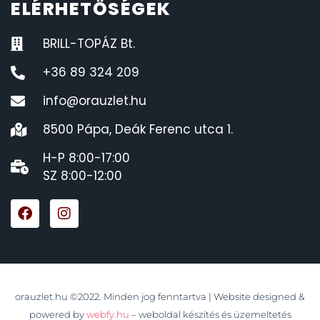
ELÉRHETŐSÉGEK
BRILL-TOPÁZ Bt.
+36 89 324 209
info@orauzlet.hu
8500 Pápa, Deák Ferenc utca 1.
H-P 8:00-17:00
SZ 8:00-12:00
orauzlet.hu ©2022. Minden jog fenntartva | Website designed &
powered by
webfy.hu
– weboldal készítés és üzemeltetés