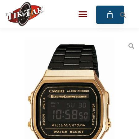
AZE JEWELS
32
BIGOTTI Milano
128
CALYPSO
16
CANGO & RINALDI
4
CANGO & RINALDI CHARM
39
CANGO&RINALDI KARÓRÁK
14