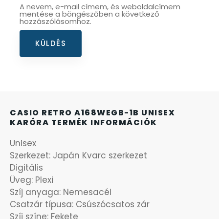
A nevem, e-mail címem, és weboldalcímem
mentése a böngészőben a következő
SANTA BARBARA
7
hozzászólásomhoz.
SECTOR
17
SEIKO
62
SENCOR
49
CASIO RETRO A168WEGB-1B UNISEX
KARÓRA TERMÉK INFORMÁCIÓK
SERGIO TACCHINI
26
Unisex
SLAZENGER
7
Szerkezet: Japán Kvarc szerkezet
Digitális
STOPPER
4
Üveg: Plexi
Szíj anyaga: Nemesacél
SZÁMOLÓGÉPEK
Csatzár típusa: Csúszócsatos zár
13
Szíj színe: Fekete