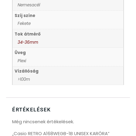
Nemesacél
KANDALLÓÓRÁK
6
Szíj színe
Fekete
KENNETH COLE
43
Tok átmérő
34-36mm
LORUS
237
Üveg
Plexi
LOTUS STYLE
91
Vízállóság
>100m
MÁRKÁS KARÓRA SZÍJAK
12
MASERATI
95
ÉRTÉKELÉSEK
MORGAN
3
Még nincsenek értékelések.
OKOSÓRA SZÍJAK
9
„Casio RETRO A168WEGB-1B UNISEX KARÓRA”