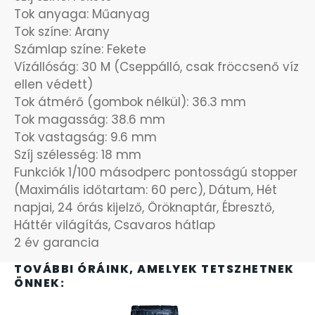
Tok anyaga: Műanyag
SZÍJAK
8
Tok színe: Arany
Számlap színe: Fekete
TIMESTAR HÁLÓZATI ÉBRESZTŐÓRÁK
3
Vízállóság: 30 M (Cseppálló, csak fröccsenő víz
ellen védett)
TISSOT
6
Tok átmérő (gombok nélkül): 36.3 mm
Tok magasság: 38.6 mm
VOSTOK
96
Tok vastagság: 9.6 mm
Szíj szélesség: 18 mm
ZIPPO
Funkciók 1/100 másodperc pontosságú stopper
111
(Maximális időtartam: 60 perc), Dátum, Hét
napjai, 24 órás kijelző, Öröknaptár, Ébresztő,
ZSEBKÉS
12
Háttér világítás, Csavaros hátlap
2 év garancia
ZSEBÓRÁK
48
TOVÁBBI ÓRÁINK, AMELYEK TETSZHETNEK
ÖNNEK:
ZSOLNAY PORCELÁN
42