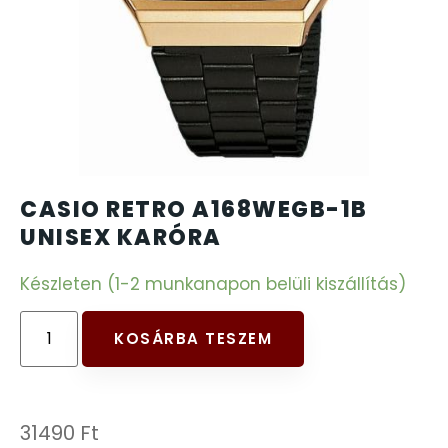
CARTINI
221
CASIO
615
DANIEL KLEIN
178
DIVAT KARÓRÁK (Curren, Oulm,Naviforce, D-
CASIO RETRO A168WEGB-1B
25
Ziner..)
UNISEX KARÓRA
Készleten (1-2 munkanapon belüli kiszállítás)
DOXA
97
ESPRIT
KOSÁRBA TESZEM
56
FALIÓRÁK
187
31490
Ft