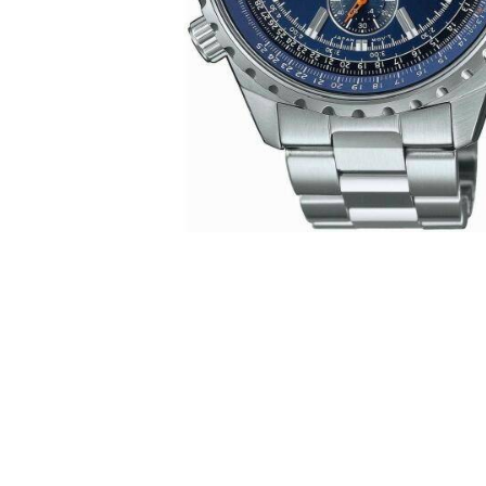
CASIO
615
DANIEL KLEIN
178
DIVAT KARÓRÁK (Curren, Oulm,Naviforce, D-
25
Ziner..)
DOXA
97
ESPRIT
56
FALIÓRÁK
187
FÉMCSATOK
20