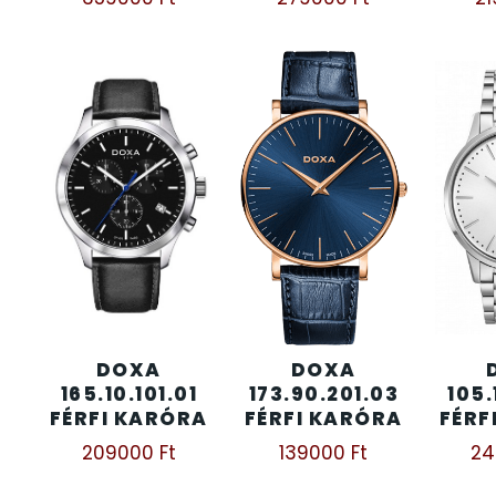
SECTOR
17
SEIKO
62
SENCOR
49
SERGIO TACCHINI
26
SLAZENGER
7
STOPPER
4
DOXA
DOXA
165.10.101.01
173.90.201.03
105.
SZÁMOLÓGÉPEK
13
FÉRFI KARÓRA
FÉRFI KARÓRA
FÉRF
209000
Ft
139000
Ft
2
SZÍJAK
8