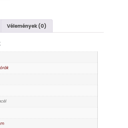
Vélemények (0)
K
rórák
cél
mm