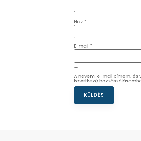
Név
*
E-mail
*
A nevem, e-mail címem, é
következő hozzászólásomho