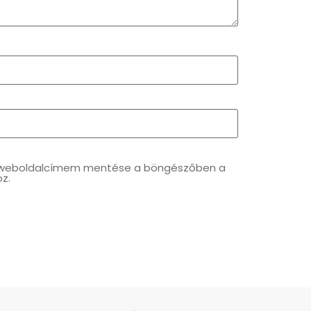
s weboldalcímem mentése a böngészőben a
z.