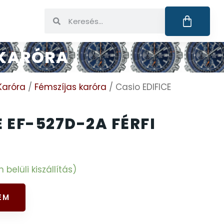
I KARÓRA
Karóra
/
Fémszíjas karóra
/ Casio EDIFICE
E EF-527D-2A FÉRFI
elüli kiszállítás)
EM