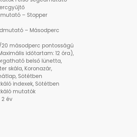
ercgyűjtő
dmutató – Stopper
édmutató – Másodperc
 1/20 másodperc pontosságú
Maximális időtartam: 12 óra),
rgatható belső lünetta,
r skála, Koronazár,
átlap, Sötétben
zkáló indexek, Sötétben
zkáló mutatók
 2 év