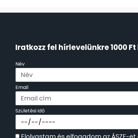
TIMESTAR HÁLÓZATI ÉBRESZTŐÓRÁK
3
TISSOT
6
VOSTOK
96
Iratkozz fel hírlevelünkre 1000 
ZIPPO
111
Név
ZSEBKÉS
12
Email
ZSEBÓRÁK
48
ZSOLNAY PORCELÁN
42
Születési idő
Elolvastam és elfogadom az ÁSZF-et