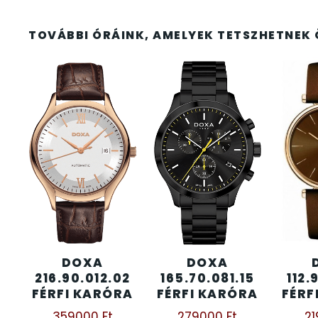
ÖNGYÚJTÓK
83
TOVÁBBI ÓRÁINK, AMELYEK TETSZHETNEK 
ÓRAFORGATÓK
11
ÓRÁS GÉPEK
1
ÓRATARTÓ DOBOZOK
45
ORIENT
64
POLICE
47
PULSAR
DOXA
DOXA
11
216.90.012.02
165.70.081.15
112.
FÉRFI KARÓRA
FÉRFI KARÓRA
FÉRF
SANTA BARBARA
7
359000
Ft
279000
Ft
2