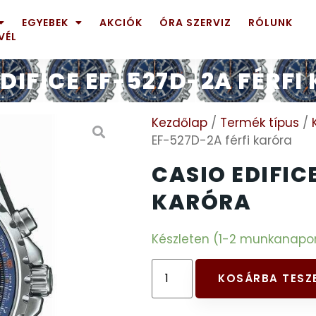
EGYEBEK
AKCIÓK
ÓRA SZERVIZ
RÓLUNK
VÉL
DIFICE EF-527D-2A FÉRF
Kezdőlap
/
Termék típus
/
EF-527D-2A férfi karóra
CASIO EDIFIC
KARÓRA
Készleten (1-2 munkanapon b
KOSÁRBA TESZ