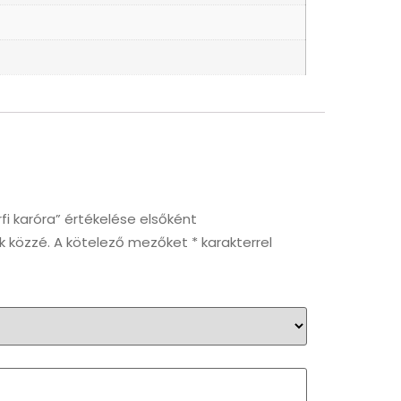
rfi karóra” értékelése elsőként
k közzé.
A kötelező mezőket
*
karakterrel