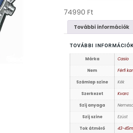
74990
Ft
További információk
TOVÁBBI INFORMÁCIÓ
Márka
Casio
Nem
Férfi ka
Számlap színe
Kék
Szerkezet
Kvarc
Szíj anyaga
Nemesa
Szíj színe
Ezüst
Tok átmérő
43-45