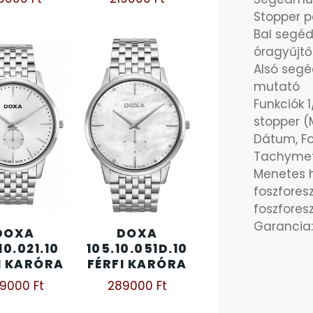
Stopper p
Bal segé
óragyűjtő
Alsó seg
mutató
Funkciók
stopper (
Dátum, Fo
Tachymete
Menetes h
foszfores
foszfores
Garancia:
DOXA
DOXA
10.021.10
105.10.051D.10
I KARÓRA
FÉRFI KARÓRA
49000
Ft
289000
Ft