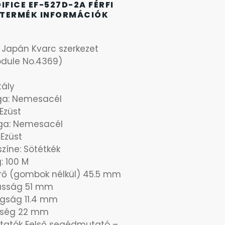
IFICE EF-527D-2A FÉRFI
TERMÉK INFORMÁCIÓK
: Japán Kvarc szerkezet
odule No.4369)
tály
aga: Nemesacél
 Ezüst
ga: Nemesacél
 Ezüst
zíne: Sötétkék
: 100 M
rő (gombok nélkül) 45.5 mm
sság 51 mm
agság 11.4 mm
esség 22 mm
atók Felső segédmutató –