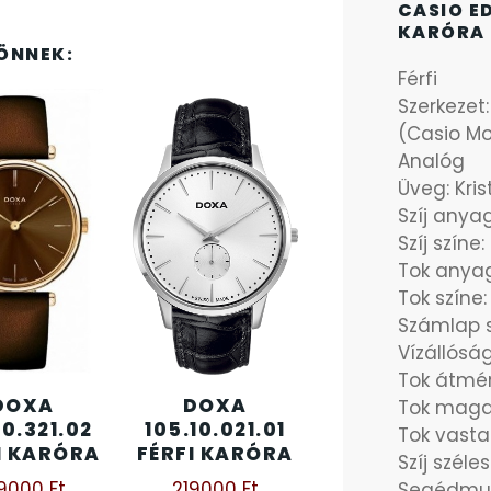
CASIO ED
KARÓRA 
ÖNNEK:
Férfi
Szerkezet
(Casio M
Analóg
Üveg: Kris
Szíj any
Szíj színe:
Tok anya
Tok színe:
Számlap s
Vízállóság
Tok átmé
DOXA
DOXA
Tok maga
90.321.02
105.10.021.01
Tok vast
I KARÓRA
FÉRFI KARÓRA
Szíj szél
19000
Ft
219000
Ft
Segédmut