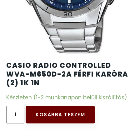
CARTINI
221
CASIO
615
DANIEL KLEIN
178
DIVAT KARÓRÁK (Curren, Oulm,Naviforce, D-
CASIO RADIO CONTROLLED
25
Ziner..)
WVA-M650D-2A FÉRFI KARÓRA
(2) 1K 1N
DOXA
97
Készleten (1-2 munkanapon belüli kiszállítás)
ESPRIT
56
KOSÁRBA TESZEM
FALIÓRÁK
187