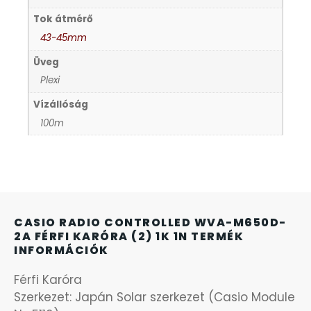
Tok átmérő
KANDALLÓÓRÁK
6
43-45mm
Üveg
KENNETH COLE
43
Plexi
Vízállóság
LORUS
237
100m
LOTUS STYLE
91
MÁRKÁS KARÓRA SZÍJAK
12
CASIO RADIO CONTROLLED WVA-M650D-
MASERATI
95
2A FÉRFI KARÓRA (2) 1K 1N TERMÉK
INFORMÁCIÓK
MORGAN
3
Férfi Karóra
Szerkezet: Japán Solar szerkezet (Casio Module
OKOSÓRA SZÍJAK
9