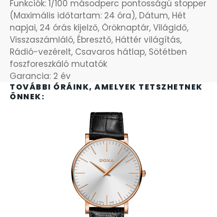
Funkciók: 1/100 másodperc pontosságú stopper
SANTA BARBARA
(Maximális időtartam: 24 óra), Dátum, Hét
7
napjai, 24 órás kijelző, Öröknaptár, Világidő,
Visszaszámláló, Ébresztő, Háttér világítás,
SECTOR
17
Rádió-vezérelt, Csavaros hátlap, Sötétben
foszforeszkáló mutatók
SEIKO
62
Garancia: 2 év
TOVÁBBI ÓRÁINK, AMELYEK TETSZHETNEK
SENCOR
ÖNNEK:
49
SERGIO TACCHINI
26
SLAZENGER
7
STOPPER
4
SZÁMOLÓGÉPEK
13