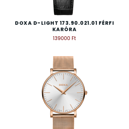
SZÍJAK
8
TIMESTAR HÁLÓZATI ÉBRESZTŐÓRÁK
DOXA D-LIGHT 173.90.021.01 FÉRFI
3
KARÓRA
139000
Ft
TISSOT
6
VOSTOK
96
ZIPPO
111
ZSEBKÉS
12
ZSEBÓRÁK
48
ZSOLNAY PORCELÁN
42