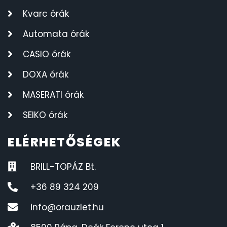
Kvarc órák
Automata órák
CASIO órák
DOXA órák
MASERATI órák
SEIKO órák
ELÉRHETŐSÉGEK
BRILL-TOPÁZ Bt.
+36 89 324 209
info@orauzlet.hu