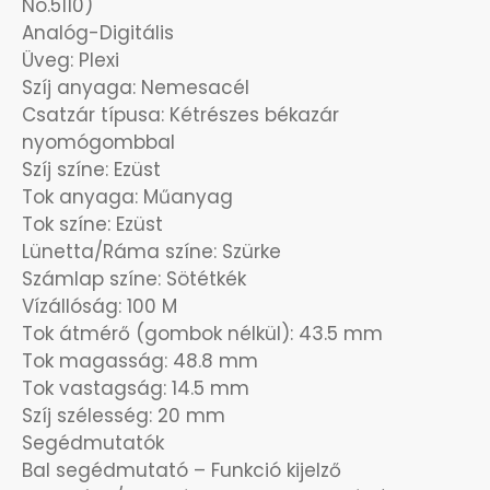
No.5110)
Analóg-Digitális
OKOSÓRÁK
55
Üveg: Plexi
Szíj anyaga: Nemesacél
ÖNGYÚJTÓK
83
Csatzár típusa: Kétrészes békazár
nyomógombbal
ÓRAFORGATÓK
11
Szíj színe: Ezüst
Tok anyaga: Műanyag
ÓRÁS GÉPEK
Tok színe: Ezüst
1
Lünetta/Ráma színe: Szürke
Számlap színe: Sötétkék
ÓRATARTÓ DOBOZOK
45
Vízállóság: 100 M
Tok átmérő (gombok nélkül): 43.5 mm
ORIENT
64
Tok magasság: 48.8 mm
Tok vastagság: 14.5 mm
POLICE
47
Szíj szélesség: 20 mm
Segédmutatók
PULSAR
11
Bal segédmutató – Funkció kijelző