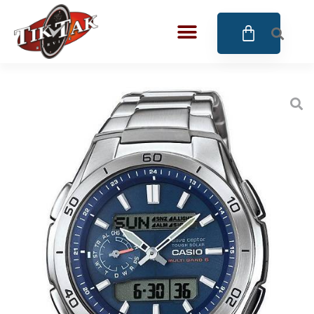
AZE JEWELS
32
BIGOTTI Milano
128
CALYPSO
16
CANGO & RINALDI
4
CANGO & RINALDI CHARM
39
CANGO&RINALDI KARÓRÁK
14