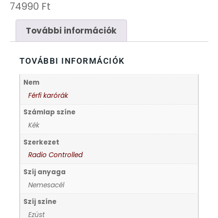
FÉMCSATOK
20
74990
Ft
FESTINA
2
További információk
FIGURÁS ÉBRESZTŐÓRÁK
33
TOVÁBBI INFORMÁCIÓK
FRANCIS DELON
1
Nem
Férfi karórák
FREELOOK
5
Számlap színe
Kék
GUESS KARÓRÁK
109
Szerkezet
Radio Controlled
HÁLÓZATI ÓRÁK
19
Szíj anyaga
Nemesacél
HOLLÓHÁZI PORCELÁN
14
Szíj színe
ICE WATCH
Ezüst
226