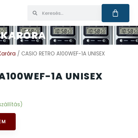
X KARÓRA
Karóra
/ CASIO RETRO A100WEF-1A UNISEX
 A100WEF-1A UNISEX
zállítás)
EM