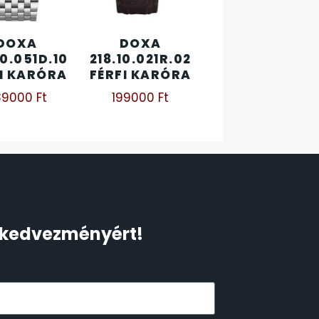
DOXA
DOXA
10.051D.10
218.10.021R.02
I KARÓRA
FÉRFI KARÓRA
89000
Ft
199000
Ft
Ft kedvezményért!