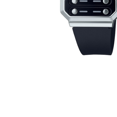
CASIO
615
DANIEL KLEIN
178
DIVAT KARÓRÁK (Curren, Oulm,Naviforce, D-
25
Ziner..)
DOXA
97
ESPRIT
56
FALIÓRÁK
187
FÉMCSATOK
20