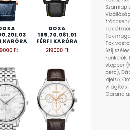
Számlap s
Vízállósá
fröccsenő
DOXA
DOXA
Tok átmér
90.201.03
165.70.081.01
Tok maga
I KARÓRA
FÉRFI KARÓRA
Tok vast
39000
Ft
219000
Ft
Szíj szél
Funkciók:
stopper (
perc), Dá
kijelző, Ö
világítás
Garancia: