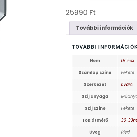
25990
Ft
További információk
TOVÁBBI INFORMÁCIÓ
Nem
Unisex
Számlap színe
Fekete
Szerkezet
Kvarc
Szíj anyaga
Műany
Szíj színe
Fekete
Tok átmérő
30-33
Üveg
Plexi