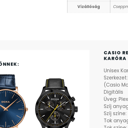
Vízállóság
Cseppm
CASIO R
KARÓRA 
ÖNNEK:
Unisex Ka
Szerkezet
(Casio Mo
Digitális
Üveg: Plex
Szíj any
Szíj színe
Tok anya
Tok színe: