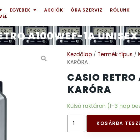
EGYEBEK
AKCIÓK
ÓRA SZERVIZ
RÓLUNK
VÉL
ETRO A100WEF-1A UNISE
Kezdőlap
/
Termék típus
/
KARÓRA
CASIO RETRO
KARÓRA
Külső raktáron (1-3 nap bes
KOSÁRBA TESZ