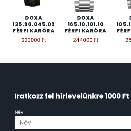
ÖNGYÚJTÓK
83
DOXA
DOXA
135.90.045.02
165.10.101.10
105.
ÓRAFORGATÓK
11
FÉRFI KARÓRA
FÉRFI KARÓRA
FÉRF
229000
Ft
244000
Ft
2
ÓRÁS GÉPEK
1
ÓRATARTÓ DOBOZOK
45
ORIENT
64
POLICE
47
Iratkozz fel hírlevelünkre 1000 
PULSAR
11
Név
SANTA BARBARA
7