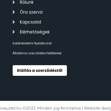
Rólunk
TIMESTAR HÁLÓZATI ÉBRESZTŐÓRÁK
3
Óra szerviz
TISSOT
6
Kapcsolat
Elérhetőségek
VOSTOK
96
Adatvédelmi Nyilatkozat
ZIPPO
111
Általános szerződési feltételek
ZSEBKÉS
12
Elállás a szerződéstől
ZSEBÓRÁK
48
ZSOLNAY PORCELÁN
42
orauzlet.hu ©2022. Minden jog fenntartva | Website de