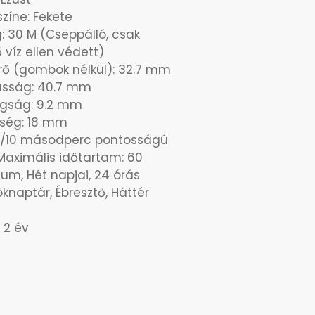
zíne: Fekete
g: 30 M (Cseppálló, csak
 víz ellen védett)
ő (gombok nélkül): 32.7 mm
sság: 40.7 mm
agság: 9.2 mm
esség: 18 mm
 1/10 másodperc pontosságú
Maximális időtartam: 60
tum, Hét napjai, 24 órás
röknaptár, Ébresztő, Háttér
 2 év