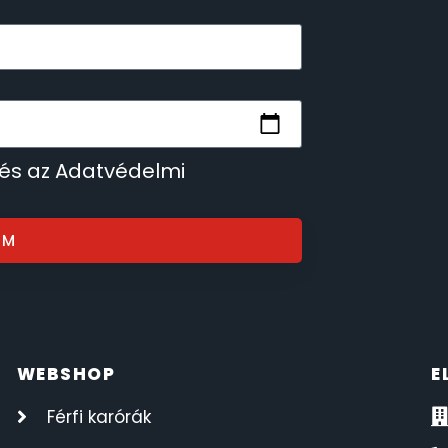
 és az Adatvédelmi
OM
WEBSHOP
E
Férfi karórák