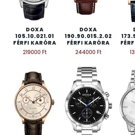
KENNETH COLE
43
DOXA
DOXA
LORUS
237
105.10.021.01
190.90.015.2.02
173.
FÉRFI KARÓRA
FÉRFI KARÓRA
FÉRF
LOTUS STYLE
91
219000
Ft
244000
Ft
1
MÁRKÁS KARÓRA SZÍJAK
12
MASERATI
95
MORGAN
3
OKOSÓRA SZÍJAK
9
OKOSÓRÁK
55