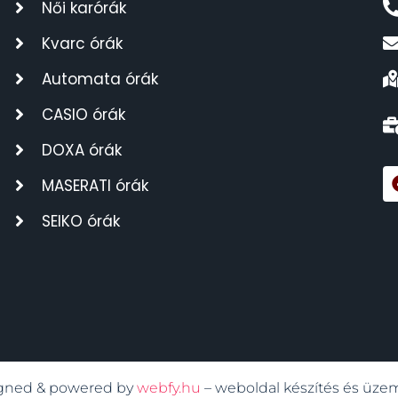
Női karórák
Kvarc órák
Automata órák
CASIO órák
DOXA órák
MASERATI órák
SEIKO órák
signed & powered by
webfy.hu
– weboldal készítés és üze