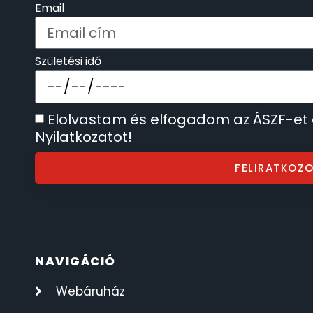
Email
SECTOR
17
SEIKO
Születési idő
62
SENCOR
49
Elolvastam és elfogadom az ÁSZF-et
Nyilatkozatot!
SERGIO TACCHINI
26
FELIRATKOZ
SLAZENGER
7
STOPPER
4
SZÁMOLÓGÉPEK
13
NAVIGÁCIÓ
Webáruház
SZÍJAK
8