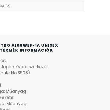
entes
ETRO A100WEF-1A UNISEX
TERMÉK INFORMÁCIÓK
róra
: Japán Kvarc szerkezet
dule No.3503)
i
aga: Műanyag
: Fekete
ga: Műanyag
 Ezüst