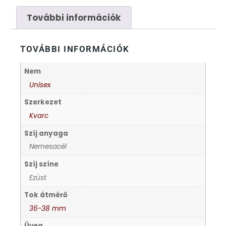
FÉMCSATOK
20
További információk
FESTINA
2
TOVÁBBI INFORMÁCIÓK
FIGURÁS ÉBRESZTŐÓRÁK
33
Nem
FRANCIS DELON
1
Unisex
Szerkezet
FREELOOK
5
Kvarc
Szíj anyaga
GUESS KARÓRÁK
109
Nemesacél
Szíj színe
HÁLÓZATI ÓRÁK
19
Ezüst
HOLLÓHÁZI PORCELÁN
Tok átmérő
14
36-38 mm
ICE WATCH
226
Üveg