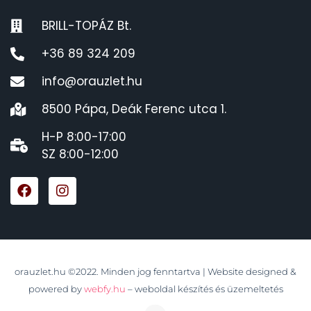
BRILL-TOPÁZ Bt.
+36 89 324 209
info@orauzlet.hu
8500 Pápa, Deák Ferenc utca 1.
H-P 8:00-17:00
SZ 8:00-12:00
orauzlet.hu ©2022. Minden jog fenntartva | Website designed &
powered by
webfy.hu
– weboldal készítés és üzemeltetés