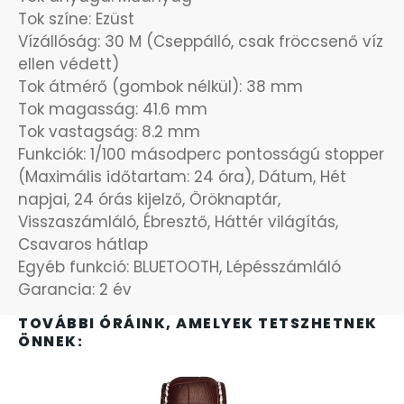
Tok színe: Ezüst
OKOSÓRÁK
55
Vízállóság: 30 M (Cseppálló, csak fröccsenő víz
ellen védett)
ÖNGYÚJTÓK
Tok átmérő (gombok nélkül): 38 mm
83
Tok magasság: 41.6 mm
Tok vastagság: 8.2 mm
ÓRAFORGATÓK
11
Funkciók: 1/100 másodperc pontosságú stopper
(Maximális időtartam: 24 óra), Dátum, Hét
ÓRÁS GÉPEK
1
napjai, 24 órás kijelző, Öröknaptár,
Visszaszámláló, Ébresztő, Háttér világítás,
ÓRATARTÓ DOBOZOK
45
Csavaros hátlap
Egyéb funkció: BLUETOOTH, Lépésszámláló
ORIENT
64
Garancia: 2 év
TOVÁBBI ÓRÁINK, AMELYEK TETSZHETNEK
POLICE
47
ÖNNEK:
PULSAR
11