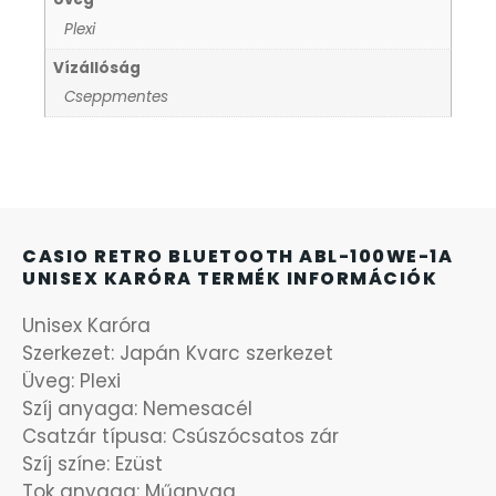
Plexi
KANDALLÓÓRÁK
6
Vízállóság
Cseppmentes
KENNETH COLE
43
LORUS
237
LOTUS STYLE
91
CASIO RETRO BLUETOOTH ABL-100WE-1A
UNISEX KARÓRA TERMÉK INFORMÁCIÓK
MÁRKÁS KARÓRA SZÍJAK
12
Unisex Karóra
Szerkezet: Japán Kvarc szerkezet
MASERATI
95
Üveg: Plexi
Szíj anyaga: Nemesacél
MORGAN
3
Csatzár típusa: Csúszócsatos zár
Szíj színe: Ezüst
OKOSÓRA SZÍJAK
9
Tok anyaga: Műanyag