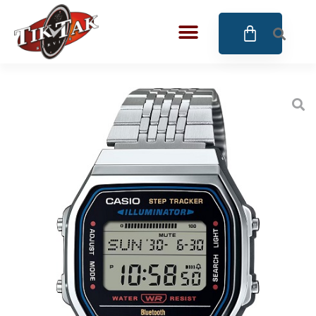
AZE JEWELS
32
BIGOTTI Milano
128
CALYPSO
16
CANGO & RINALDI
4
CANGO & RINALDI CHARM
39
CANGO&RINALDI KARÓRÁK
14