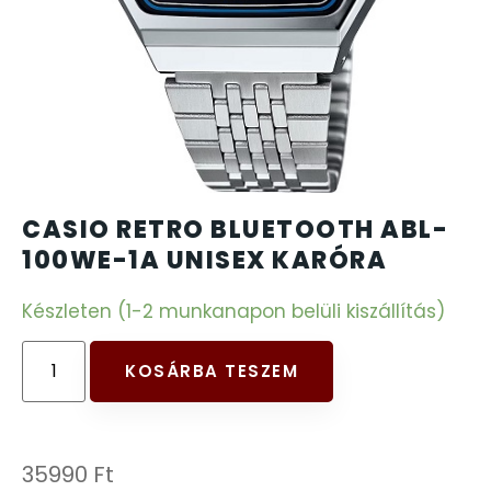
CARTINI
221
CASIO
615
DANIEL KLEIN
178
DIVAT KARÓRÁK (Curren, Oulm,Naviforce, D-
CASIO RETRO BLUETOOTH ABL-
25
Ziner..)
100WE-1A UNISEX KARÓRA
Készleten (1-2 munkanapon belüli kiszállítás)
DOXA
97
ESPRIT
KOSÁRBA TESZEM
56
FALIÓRÁK
187
35990
Ft