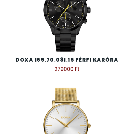
SZÍJAK
8
TIMESTAR HÁLÓZATI ÉBRESZTŐÓRÁK
3
TISSOT
6
VOSTOK
96
DOXA 165.70.081.15 FÉRFI KARÓRA
279000
Ft
ZIPPO
111
ZSEBKÉS
12
ZSEBÓRÁK
48
ZSOLNAY PORCELÁN
42