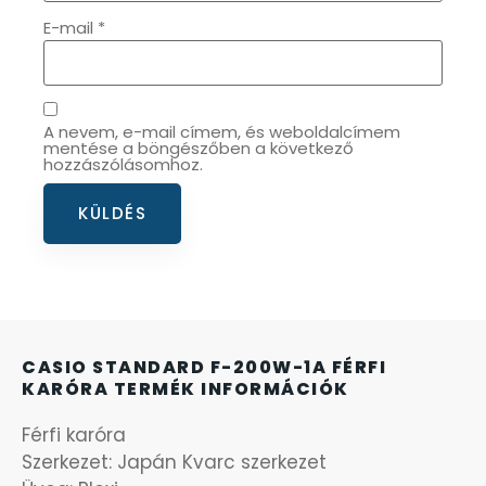
E-mail
*
OKOSÓRÁK
55
ÖNGYÚJTÓK
83
A nevem, e-mail címem, és weboldalcímem
mentése a böngészőben a következő
ÓRAFORGATÓK
hozzászólásomhoz.
11
ÓRÁS GÉPEK
1
ÓRATARTÓ DOBOZOK
45
ORIENT
64
CASIO STANDARD F-200W-1A FÉRFI
KARÓRA TERMÉK INFORMÁCIÓK
POLICE
47
Férfi karóra
PULSAR
Szerkezet: Japán Kvarc szerkezet
11