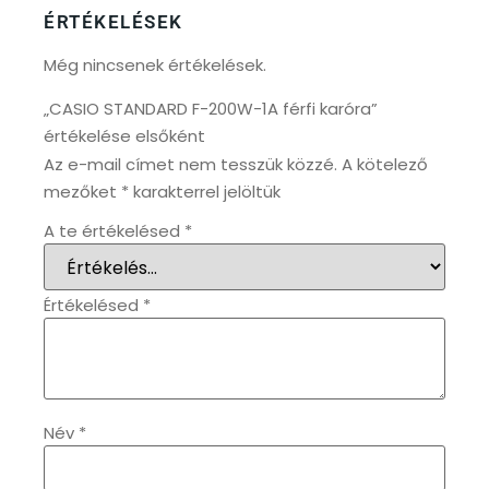
ÉRTÉKELÉSEK
KANDALLÓÓRÁK
6
Még nincsenek értékelések.
„CASIO STANDARD F-200W-1A férfi karóra”
KENNETH COLE
43
értékelése elsőként
Az e-mail címet nem tesszük közzé.
A kötelező
LORUS
237
mezőket
*
karakterrel jelöltük
LOTUS STYLE
A te értékelésed
*
91
MÁRKÁS KARÓRA SZÍJAK
12
Értékelésed
*
MASERATI
95
MORGAN
3
Név
*
OKOSÓRA SZÍJAK
9