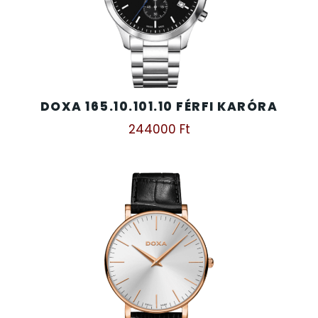
SZÍJAK
8
TIMESTAR HÁLÓZATI ÉBRESZTŐÓRÁK
3
TISSOT
6
DOXA 165.10.101.10 FÉRFI KARÓRA
244000
Ft
VOSTOK
96
ZIPPO
111
ZSEBKÉS
12
ZSEBÓRÁK
48
ZSOLNAY PORCELÁN
42