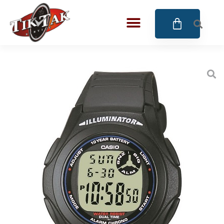
AZE JEWELS
32
BIGOTTI Milano
128
CALYPSO
16
CANGO & RINALDI
4
CANGO & RINALDI CHARM
39
CANGO&RINALDI KARÓRÁK
14