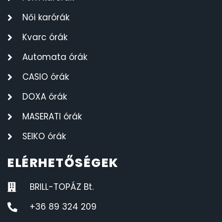
Női karórák
Kvarc órák
Automata órák
CASIO órák
DOXA órák
MASERATI órák
SEIKO órák
ELÉRHETŐSÉGEK
BRILL-TOPÁZ Bt.
+36 89 324 209