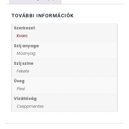
FÉMCSATOK
20
TOVÁBBI INFORMÁCIÓK
FESTINA
2
Szerkezet
FIGURÁS ÉBRESZTŐÓRÁK
33
Kvarc
Szíj anyaga
FRANCIS DELON
1
Műanyag
FREELOOK
Szíj színe
5
Fekete
GUESS KARÓRÁK
109
Üveg
Plexi
HÁLÓZATI ÓRÁK
19
Vízállóság
Cseppmentes
HOLLÓHÁZI PORCELÁN
14
ICE WATCH
226