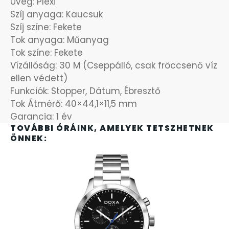
Üveg: Plexi
Szíj anyaga: Kaucsuk
SANTA BARBARA
7
Szíj színe: Fekete
Tok anyaga: Műanyag
SECTOR
17
Tok színe: Fekete
Vízállóság: 30 M (Cseppálló, csak fröccsenő víz
SEIKO
62
ellen védett)
Funkciók: Stopper, Dátum, Ébresztő
SENCOR
49
Tok Átmérő: 40×44,1×11,5 mm
Garancia: 1 év
TOVÁBBI ÓRÁINK, AMELYEK TETSZHETNEK
SERGIO TACCHINI
26
ÖNNEK:
SLAZENGER
7
STOPPER
4
SZÁMOLÓGÉPEK
13