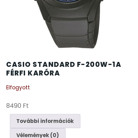
CARTINI
221
CASIO
615
DANIEL KLEIN
178
DIVAT KARÓRÁK (Curren, Oulm,Naviforce, D-
CASIO STANDARD F-200W-1A
25
Ziner..)
FÉRFI KARÓRA
Elfogyott
DOXA
97
ESPRIT
8490
Ft
56
További információk
FALIÓRÁK
187
Vélemények (0)